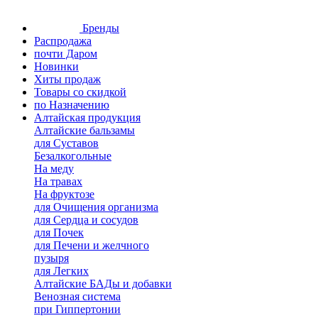
Бренды
Распродажа
почти Даром
Новинки
Хиты продаж
Товары со скидкой
по Назначению
Алтайская продукция
Алтайские бальзамы
для Суставов
Безалкогольные
На меду
На травах
На фруктозе
для Очищения организма
для Сердца и сосудов
для Почек
для Печени и желчного
пузыря
для Легких
Алтайские БАДы и добавки
Венозная система
при Гиппертонии