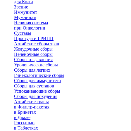
для Кожи
Зрение
Иммунитет
Мужчинам
Нервная система
при Онкологии
Суставы
Простуда и ГРИПП
Алтайские сборы трав
Желудочные сборы
Печеночные сборы
Сборы от давления
Урологические сборы
Сборы для легких
Гинекологические сборы
Сборы для иммунитета
Сборы для суставов
Успокаивающие сборы
Сборы для похудения
Алтайские травы
в Фильтр-пакетах
в Брикетах
в Драже
Россыпью
в Таблетках