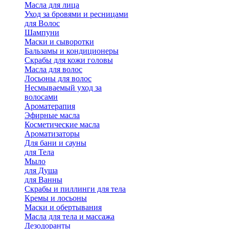
Масла для лица
Уход за бровями и ресницами
для Волос
Шампуни
Маски и сыворотки
Бальзамы и кондиционеры
Скрабы для кожи головы
Масла для волос
Лосьоны для волос
Несмываемый уход за
волосами
Ароматерапия
Эфирные масла
Косметические масла
Ароматизаторы
Для бани и сауны
для Тела
Мыло
для Душа
для Ванны
Скрабы и пиллинги для тела
Кремы и лосьоны
Маски и обертывания
Масла для тела и массажа
Дезодоранты