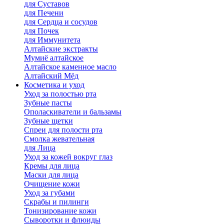
для Cуставов
для Печени
для Сердца и сосудов
для Почек
для Иммунитета
Алтайские экстракты
Мумиё алтайское
Алтайское каменное масло
Алтайский Мёд
Косметика и уход
Уход за полостью рта
Зубные пасты
Ополаскиватели и бальзамы
Зубные щетки
Спреи для полости рта
Смолка жевательная
для Лица
Уход за кожей вокруг глаз
Кремы для лица
Маски для лица
Очищение кожи
Уход за губами
Скрабы и пилинги
Тонизирование кожи
Сыворотки и флюиды