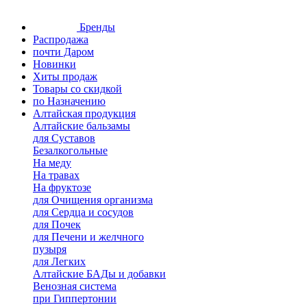
Бренды
Распродажа
почти Даром
Новинки
Хиты продаж
Товары со скидкой
по Назначению
Алтайская продукция
Алтайские бальзамы
для Суставов
Безалкогольные
На меду
На травах
На фруктозе
для Очищения организма
для Сердца и сосудов
для Почек
для Печени и желчного
пузыря
для Легких
Алтайские БАДы и добавки
Венозная система
при Гиппертонии