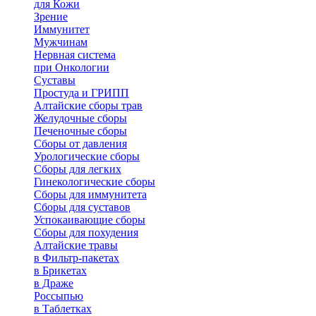
для Кожи
Зрение
Иммунитет
Мужчинам
Нервная система
при Онкологии
Суставы
Простуда и ГРИПП
Алтайские сборы трав
Желудочные сборы
Печеночные сборы
Сборы от давления
Урологические сборы
Сборы для легких
Гинекологические сборы
Сборы для иммунитета
Сборы для суставов
Успокаивающие сборы
Сборы для похудения
Алтайские травы
в Фильтр-пакетах
в Брикетах
в Драже
Россыпью
в Таблетках