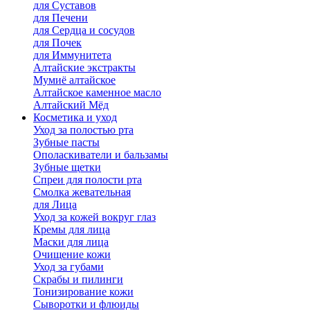
для Cуставов
для Печени
для Сердца и сосудов
для Почек
для Иммунитета
Алтайские экстракты
Мумиё алтайское
Алтайское каменное масло
Алтайский Мёд
Косметика и уход
Уход за полостью рта
Зубные пасты
Ополаскиватели и бальзамы
Зубные щетки
Спреи для полости рта
Смолка жевательная
для Лица
Уход за кожей вокруг глаз
Кремы для лица
Маски для лица
Очищение кожи
Уход за губами
Скрабы и пилинги
Тонизирование кожи
Сыворотки и флюиды