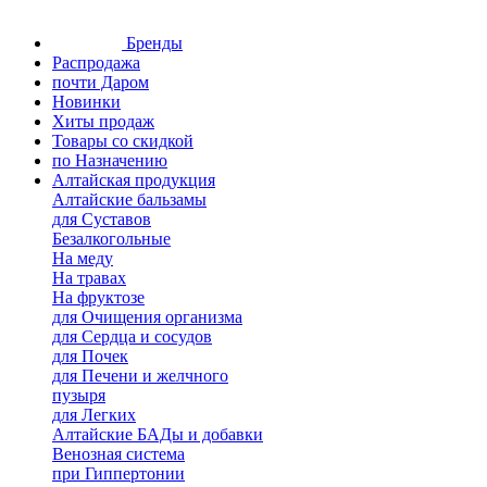
Бренды
Распродажа
почти Даром
Новинки
Хиты продаж
Товары со скидкой
по Назначению
Алтайская продукция
Алтайские бальзамы
для Суставов
Безалкогольные
На меду
На травах
На фруктозе
для Очищения организма
для Сердца и сосудов
для Почек
для Печени и желчного
пузыря
для Легких
Алтайские БАДы и добавки
Венозная система
при Гиппертонии