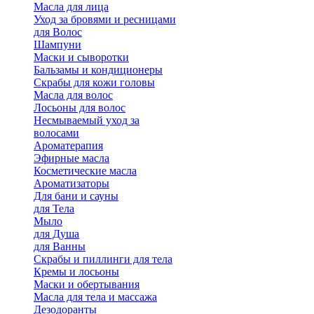
Масла для лица
Уход за бровями и ресницами
для Волос
Шампуни
Маски и сыворотки
Бальзамы и кондиционеры
Скрабы для кожи головы
Масла для волос
Лосьоны для волос
Несмываемый уход за
волосами
Ароматерапия
Эфирные масла
Косметические масла
Ароматизаторы
Для бани и сауны
для Тела
Мыло
для Душа
для Ванны
Скрабы и пиллинги для тела
Кремы и лосьоны
Маски и обертывания
Масла для тела и массажа
Дезодоранты