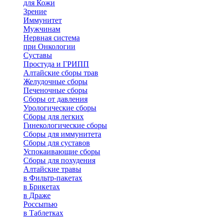
для Кожи
Зрение
Иммунитет
Мужчинам
Нервная система
при Онкологии
Суставы
Простуда и ГРИПП
Алтайские сборы трав
Желудочные сборы
Печеночные сборы
Сборы от давления
Урологические сборы
Сборы для легких
Гинекологические сборы
Сборы для иммунитета
Сборы для суставов
Успокаивающие сборы
Сборы для похудения
Алтайские травы
в Фильтр-пакетах
в Брикетах
в Драже
Россыпью
в Таблетках