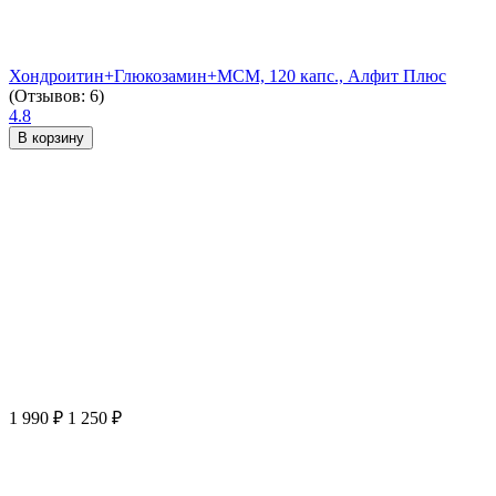
Хондроитин+Глюкозамин+МСМ, 120 капс., Алфит Плюс
(Отзывов: 6)
4.8
В корзину
1 990
₽
1 250
₽