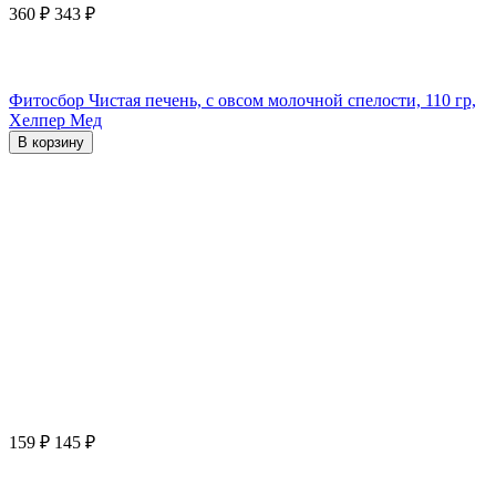
360
₽
343
₽
Фитосбор Чистая печень, с овсом молочной спелости, 110 гр,
Хелпер Мед
В корзину
159
₽
145
₽