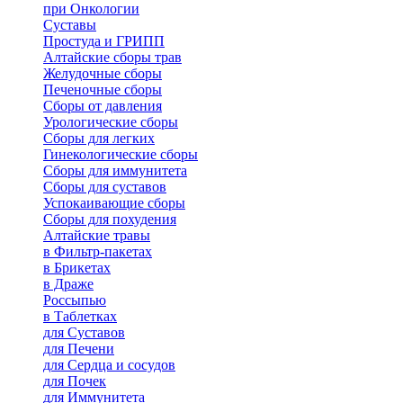
при Онкологии
Суставы
Простуда и ГРИПП
Алтайские сборы трав
Желудочные сборы
Печеночные сборы
Сборы от давления
Урологические сборы
Сборы для легких
Гинекологические сборы
Сборы для иммунитета
Сборы для суставов
Успокаивающие сборы
Сборы для похудения
Алтайские травы
в Фильтр-пакетах
в Брикетах
в Драже
Россыпью
в Таблетках
для Cуставов
для Печени
для Сердца и сосудов
для Почек
для Иммунитета