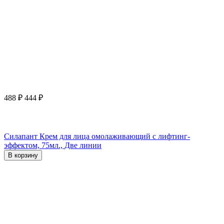
488
₽
444
₽
Силапант Крем для лица омолаживающий с лифтинг-
эффектом, 75мл., Две линии
В корзину