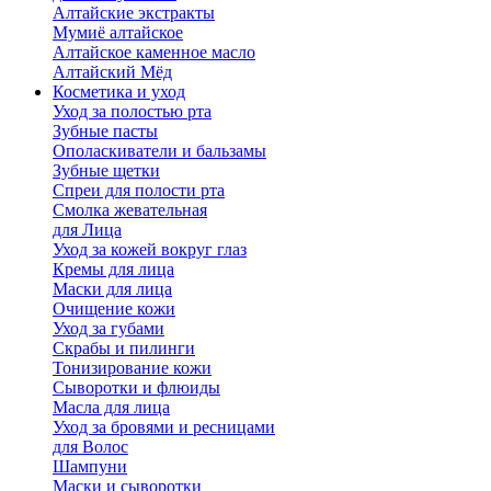
Алтайские экстракты
Мумиё алтайское
Алтайское каменное масло
Алтайский Мёд
Косметика и уход
Уход за полостью рта
Зубные пасты
Ополаскиватели и бальзамы
Зубные щетки
Спреи для полости рта
Смолка жевательная
для Лица
Уход за кожей вокруг глаз
Кремы для лица
Маски для лица
Очищение кожи
Уход за губами
Скрабы и пилинги
Тонизирование кожи
Сыворотки и флюиды
Масла для лица
Уход за бровями и ресницами
для Волос
Шампуни
Маски и сыворотки