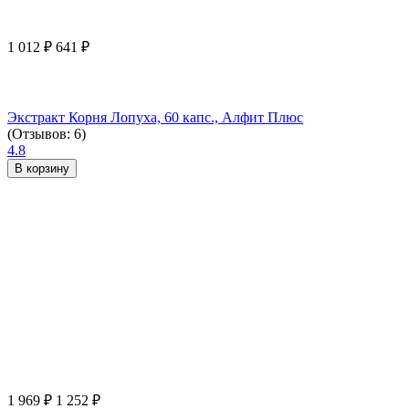
1 012
₽
641
₽
Экстракт Корня Лопуха, 60 капс., Алфит Плюс
(Отзывов: 6)
4.8
В корзину
1 969
₽
1 252
₽