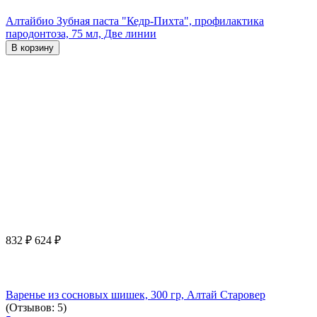
Алтайбио Зубная паста "Кедр-Пихта", профилактика
пародонтоза, 75 мл, Две линии
В корзину
832
₽
624
₽
Варенье из сосновых шишек, 300 гр, Алтай Старовер
(Отзывов: 5)