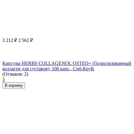
3 212
₽
2 562
₽
Капсулы HERBS COLLAGENOL OSTEO+ (Гидролизованный
коллаген для суставов), 108 капс., Сиб-КруК
(Отзывов: 2)
5
В корзину