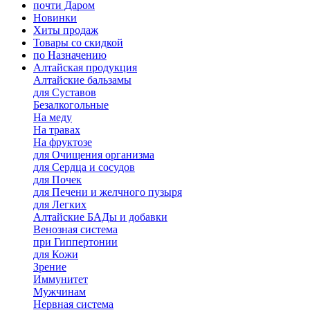
почти Даром
Новинки
Хиты продаж
Товары со скидкой
по Назначению
Алтайская продукция
Алтайские бальзамы
для Суставов
Безалкогольные
На меду
На травах
На фруктозе
для Очищения организма
для Сердца и сосудов
для Почек
для Печени и желчного пузыря
для Легких
Алтайские БАДы и добавки
Венозная система
при Гиппертонии
для Кожи
Зрение
Иммунитет
Мужчинам
Нервная система