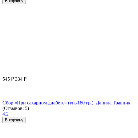
В корзину
545
₽
334
₽
Сбор «При сахарном диабете» (уп./160 гр.), Данила Травник
(Отзывов: 5)
4.2
В корзину