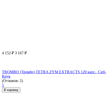
4 152
₽
3 167
₽
TROMBO (Тромбо) TETRA ZYM EXTRACTS 120 капс., Сиб-
Крук
(Отзывов: 2)
5
В корзину