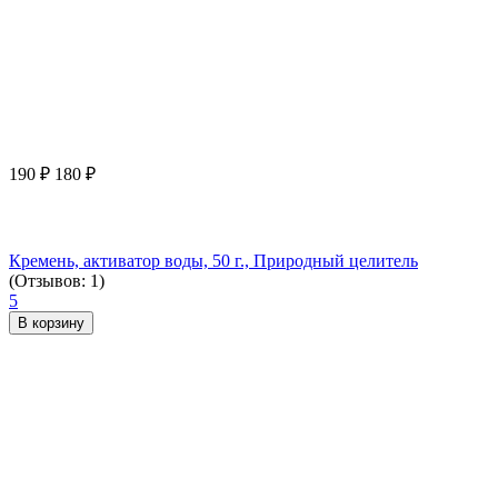
190
₽
180
₽
Кремень, активатор воды, 50 г., Природный целитель
(Отзывов: 1)
5
В корзину