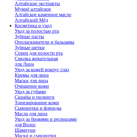
Алтайские экстракты
Мумиё алтайское
Алтайское каменное масло
Алтайский Мёд
Косметика и уход
Уход за полостью рта
Зубные пасты
Ополаскиватели и бальзамы
Зубные щетки
Спреи для полости рта
Смолка жевательная
для Лица
Уход за кожей вокруг глаз
Кремы для лица
Маски для лица
Очищение кожи
Уход за губами
Скрабы и пилинги
Тонизирование кожи
Сыворотки и флюиды
Масла для лица
Уход за бровями и ресницами
для Волос
Шампуни
Маски и сыворотки