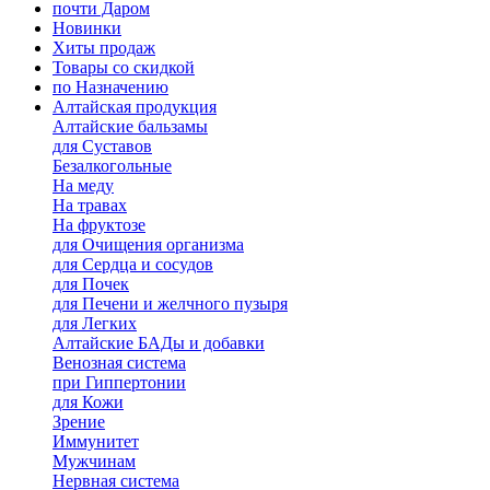
почти Даром
Новинки
Хиты продаж
Товары со скидкой
по Назначению
Алтайская продукция
Алтайские бальзамы
для Суставов
Безалкогольные
На меду
На травах
На фруктозе
для Очищения организма
для Сердца и сосудов
для Почек
для Печени и желчного пузыря
для Легких
Алтайские БАДы и добавки
Венозная система
при Гиппертонии
для Кожи
Зрение
Иммунитет
Мужчинам
Нервная система