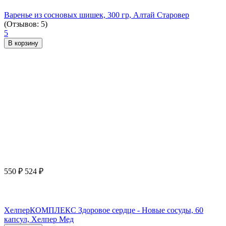
Варенье из сосновых шишек, 300 гр, Алтай Старовер
(Отзывов: 5)
5
В корзину
550
₽
524
₽
ХелперКОМПЛЕКС Здоровое сердце - Новые сосуды, 60
капсул, Хелпер Мед