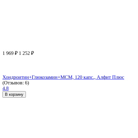
1 969
₽
1 252
₽
Хондроитин+Глюкозамин+МСМ, 120 капс., Алфит Плюс
(Отзывов: 6)
4.8
В корзину