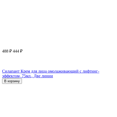
488
₽
444
₽
Силапант Крем для лица омолаживающий с лифтинг-
эффектом, 75мл., Две линии
В корзину