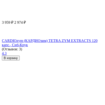
3 959
₽
2 974
₽
CARDIOzym (КАРДИОзим) TETRA ZYM EXTRACTS 120
капс., Сиб-Крук
(Отзывов: 3)
4.3
В корзину