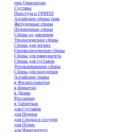
при Онкологии
Суставы
Простуда и ГРИПП
Алтайские сборы трав
Желудочные сборы
Печеночные сборы
Сборы от давления
Урологические сборы
Сборы для легких
Гинекологические сборы
Сборы для иммунитета
Сборы для суставов
Успокаивающие сборы
Сборы для похудения
Алтайские травы
в Фильтр-пакетах
в Брикетах
в Драже
Россыпью
в Таблетках
для Cуставов
для Печени
для Сердца и сосудов
для Почек
для Иммунитета