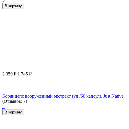
5
В корзину
2 350
₽
1 745
₽
Кордицепс вооруженный экстракт (уп./60 капсул), Just Native
(Отзывов: 7)
5
В корзину