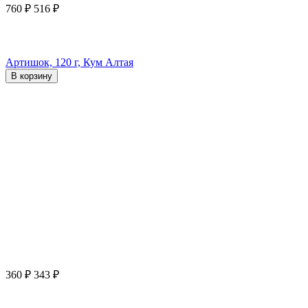
760
₽
516
₽
Артишок, 120 г, Кум Алтая
В корзину
360
₽
343
₽