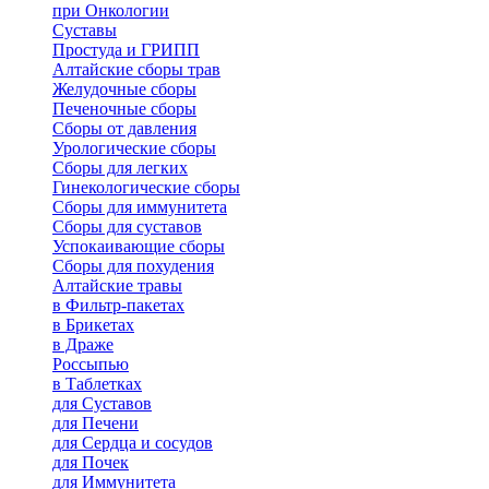
при Онкологии
Суставы
Простуда и ГРИПП
Алтайские сборы трав
Желудочные сборы
Печеночные сборы
Сборы от давления
Урологические сборы
Сборы для легких
Гинекологические сборы
Сборы для иммунитета
Сборы для суставов
Успокаивающие сборы
Сборы для похудения
Алтайские травы
в Фильтр-пакетах
в Брикетах
в Драже
Россыпью
в Таблетках
для Cуставов
для Печени
для Сердца и сосудов
для Почек
для Иммунитета