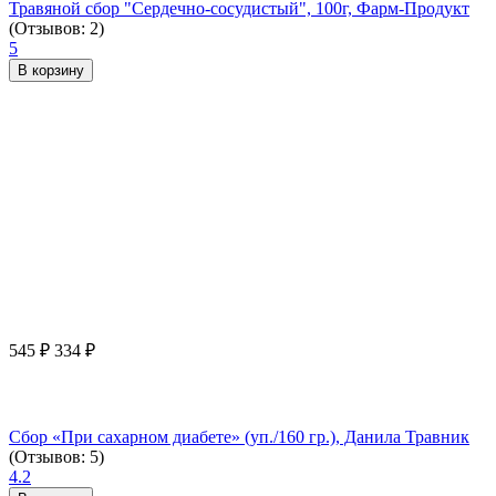
Травяной сбор "Сердечно-сосудистый", 100г, Фарм-Продукт
(Отзывов: 2)
5
В корзину
545
₽
334
₽
Сбор «При сахарном диабете» (уп./160 гр.), Данила Травник
(Отзывов: 5)
4.2