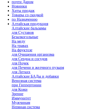
почти Даром
Новинки
Хиты продаж
Товары со скидкой
по Назначению
Алтайская продукция
Алтайские бальзамы
для Суставов
Безалкогольные
На меду
На травах
На фруктозе
для Очищения организма
для Сердца и сосудов
для Почек
для Печени и желчного пузыря
для Легких
Алтайские БАДы и добавки
Венозная система
при Гиппертонии
для Кожи
Зрение
Иммунитет
Мужчинам
Нервная система