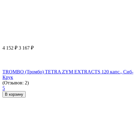
4 152
₽
3 167
₽
TROMBO (Тромбо) TETRA ZYM EXTRACTS 120 капс., Сиб-
Крук
(Отзывов: 2)
5
В корзину