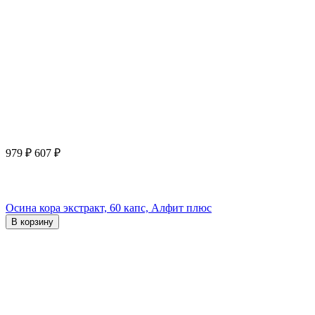
979
₽
607
₽
Осина кора экстракт, 60 капс, Алфит плюс
В корзину