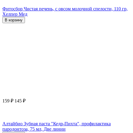
Фитосбор Чистая печень, с овсом молочной спелости, 110 гр,
Хелпер Мед
В корзину
159
₽
145
₽
Алтайбио Зубная паста "Кедр-Пихта", профилактика
пародонтоза, 75 мл, Две линии