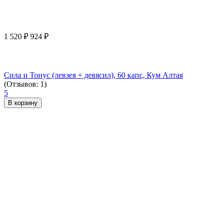
1 520
₽
924
₽
Сила и Тонус (левзея + девясил), 60 капс, Кум Алтая
(Отзывов: 1)
5
В корзину