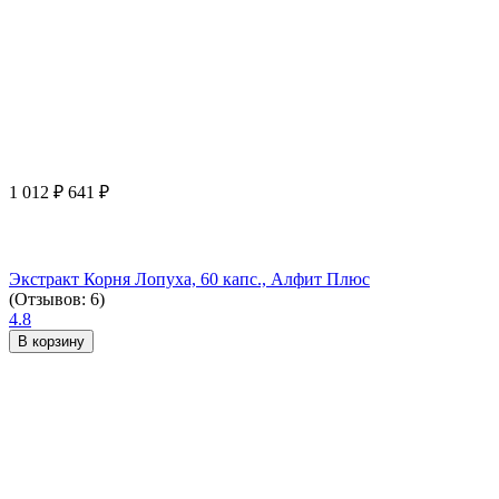
1 012
₽
641
₽
Экстракт Корня Лопуха, 60 капс., Алфит Плюс
(Отзывов: 6)
4.8
В корзину