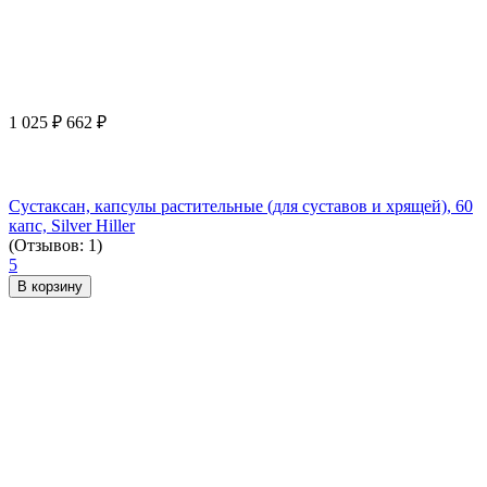
1 025
₽
662
₽
Сустаксан, капсулы растительные (для суставов и хрящей), 60
капс, Silver Hiller
(Отзывов: 1)
5
В корзину