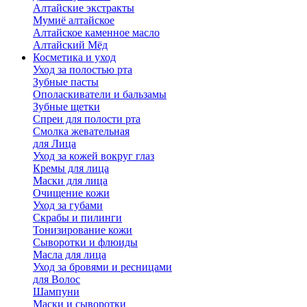
Алтайские экстракты
Мумиё алтайское
Алтайское каменное масло
Алтайский Мёд
Косметика и уход
Уход за полостью рта
Зубные пасты
Ополаскиватели и бальзамы
Зубные щетки
Спреи для полости рта
Смолка жевательная
для Лица
Уход за кожей вокруг глаз
Кремы для лица
Маски для лица
Очищение кожи
Уход за губами
Скрабы и пилинги
Тонизирование кожи
Сыворотки и флюиды
Масла для лица
Уход за бровями и ресницами
для Волос
Шампуни
Маски и сыворотки