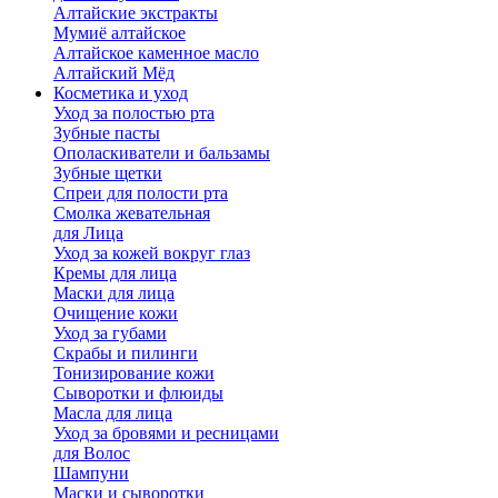
Алтайские экстракты
Мумиё алтайское
Алтайское каменное масло
Алтайский Мёд
Косметика и уход
Уход за полостью рта
Зубные пасты
Ополаскиватели и бальзамы
Зубные щетки
Спреи для полости рта
Смолка жевательная
для Лица
Уход за кожей вокруг глаз
Кремы для лица
Маски для лица
Очищение кожи
Уход за губами
Скрабы и пилинги
Тонизирование кожи
Сыворотки и флюиды
Масла для лица
Уход за бровями и ресницами
для Волос
Шампуни
Маски и сыворотки