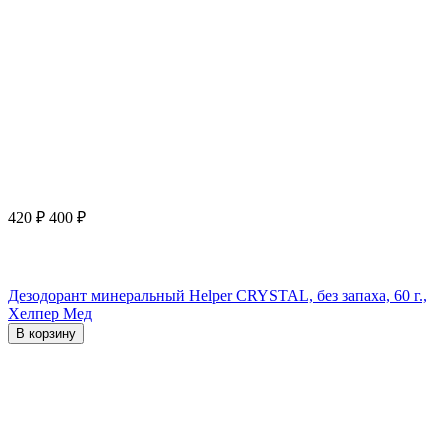
420
₽
400
₽
Дезодорант минеральный Helper CRYSTAL, без запаха, 60 г.,
Хелпер Мед
В корзину