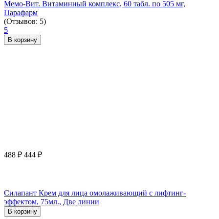
Мемо-Вит. Витаминный комплекс, 60 табл. по 505 мг,
Парафарм
(Отзывов: 5)
5
В корзину
488
₽
444
₽
Силапант Крем для лица омолаживающий с лифтинг-
эффектом, 75мл., Две линии
В корзину