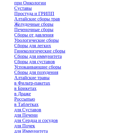
при Онкологии
Суставы
Простуда и ГРИПП
Алтайские сборы трав
Желудочные сборы
Печеночные сборы
Сборы от давления
Урологические сборы
Сборы для легких
Гинекологические сборы
Сборы для иммунитета
Сборы для суставов
Успокаивающие сборы
Сборы для похудения
Алтайские травы
в Фильтр-пакетах
в Брикетах
в Драже
Россыпью
в Таблетках
для Cуставов
для Печени
для Сердца и сосудов
для Почек
для Иммунитета