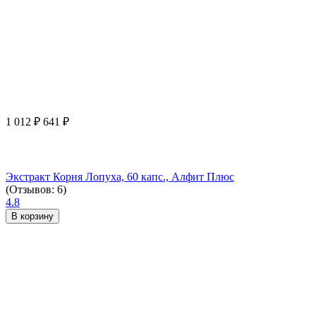
1 012
₽
641
₽
Экстракт Корня Лопуха, 60 капс., Алфит Плюс
(Отзывов: 6)
4.8
В корзину