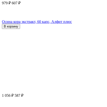
979
₽
607
₽
Осина кора экстракт, 60 капс, Алфит плюс
В корзину
1 056
₽
587
₽