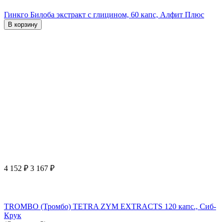
Гинкго Билоба экстракт с глицином, 60 капс, Алфит Плюс
В корзину
4 152
₽
3 167
₽
TROMBO (Тромбо) TETRA ZYM EXTRACTS 120 капс., Сиб-
Крук