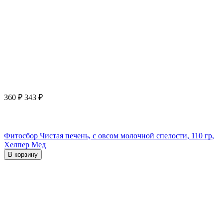
360
₽
343
₽
Фитосбор Чистая печень, с овсом молочной спелости, 110 гр,
Хелпер Мед
В корзину