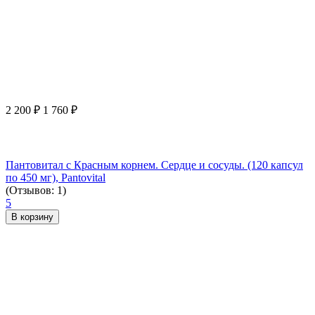
2 200
₽
1 760
₽
Пантовитал с Красным корнем. Сердце и сосуды. (120 капсул
по 450 мг), Pantovital
(Отзывов: 1)
5
В корзину