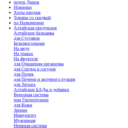
почти Даром
Новинки
Хиты продаж
Товары со скидкой
по Назначению
Алтайская продукция
Алтайские бальзамы
для Суставов
Безалкогольные
На меду
На травах
На фруктозе
для Очищения организма
для Сердца и сосудов
для Почек
для Печени и желчного пузыря
для Легких
Алтайские БАДы и добавки
Венозная система
при Гиппертонии
для Кожи
Зрение
Иммунитет
Мужчинам
Нервная система