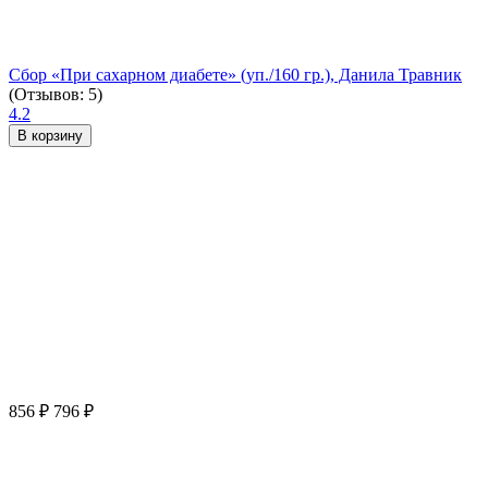
Сбор «При сахарном диабете» (уп./160 гр.), Данила Травник
(Отзывов: 5)
4.2
В корзину
856
₽
796
₽