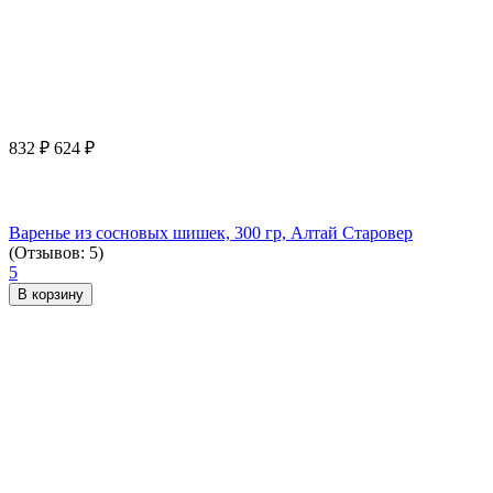
832
₽
624
₽
Варенье из сосновых шишек, 300 гр, Алтай Старовер
(Отзывов: 5)
5
В корзину