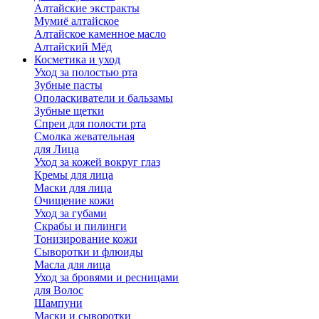
Алтайские экстракты
Мумиё алтайское
Алтайское каменное масло
Алтайский Мёд
Косметика и уход
Уход за полостью рта
Зубные пасты
Ополаскиватели и бальзамы
Зубные щетки
Спреи для полости рта
Смолка жевательная
для Лица
Уход за кожей вокруг глаз
Кремы для лица
Маски для лица
Очищение кожи
Уход за губами
Скрабы и пилинги
Тонизирование кожи
Сыворотки и флюиды
Масла для лица
Уход за бровями и ресницами
для Волос
Шампуни
Маски и сыворотки