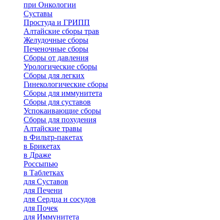
при Онкологии
Суставы
Простуда и ГРИПП
Алтайские сборы трав
Желудочные сборы
Печеночные сборы
Сборы от давления
Урологические сборы
Сборы для легких
Гинекологические сборы
Сборы для иммунитета
Сборы для суставов
Успокаивающие сборы
Сборы для похудения
Алтайские травы
в Фильтр-пакетах
в Брикетах
в Драже
Россыпью
в Таблетках
для Cуставов
для Печени
для Сердца и сосудов
для Почек
для Иммунитета