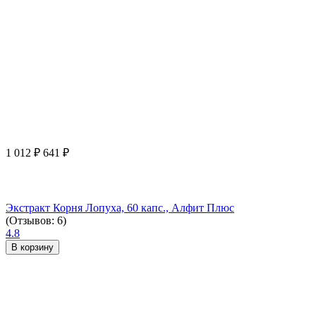
1 012
₽
641
₽
Экстракт Корня Лопуха, 60 капс., Алфит Плюс
(Отзывов: 6)
4.8
В корзину