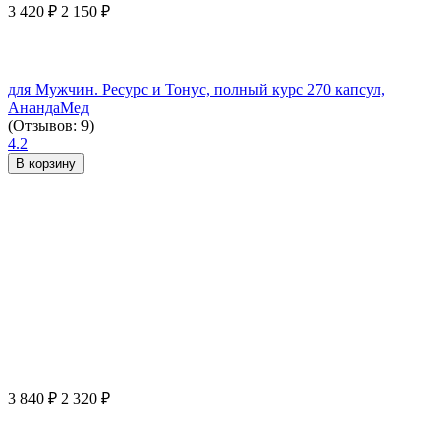
3 420
₽
2 150
₽
для Мужчин. Ресурс и Тонус, полный курс 270 капсул,
АнандаМед
(Отзывов: 9)
4.2
В корзину
3 840
₽
2 320
₽