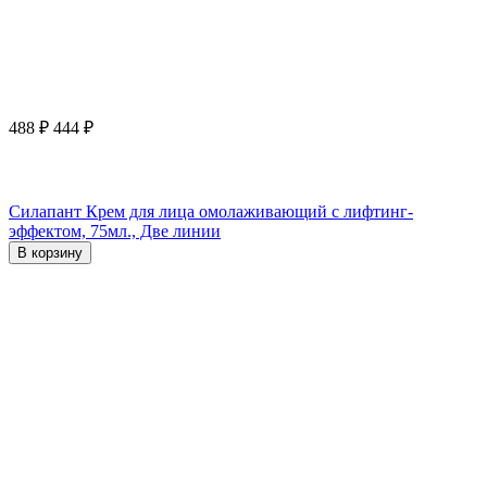
488
₽
444
₽
Силапант Крем для лица омолаживающий с лифтинг-
эффектом, 75мл., Две линии
В корзину