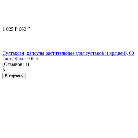
1 025
₽
662
₽
Сустаксан, капсулы растительные (для суставов и хрящей), 60
капс, Silver Hiller
(Отзывов: 1)
5
В корзину