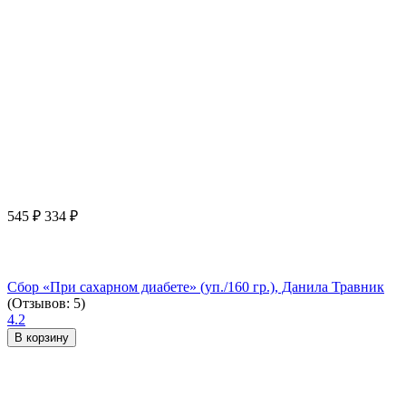
545
₽
334
₽
Сбор «При сахарном диабете» (уп./160 гр.), Данила Травник
(Отзывов: 5)
4.2
В корзину