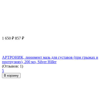
1 650
₽
857
₽
АРТРОНИК, линимент мазь для суставов (при грыжах и
протрузиях), 200 мл, Silver Hiller
(Отзывов: 1)
5
В корзину