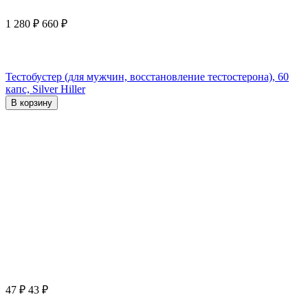
1 280
₽
660
₽
Тестобустер (для мужчин, восстановление тестостерона), 60
капс, Silver Hiller
В корзину
47
₽
43
₽