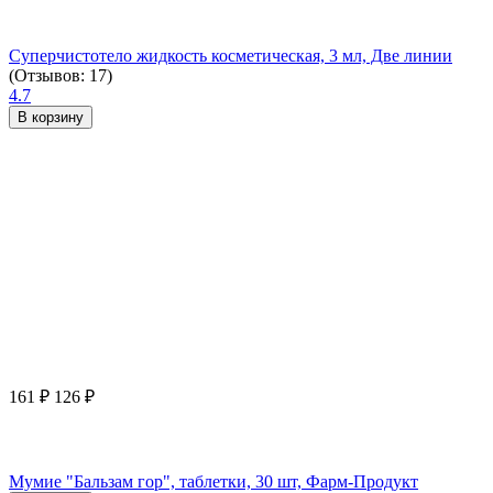
Суперчистотело жидкость косметическая, 3 мл, Две линии
(Отзывов: 17)
4.7
В корзину
161
₽
126
₽
Мумие "Бальзам гор", таблетки, 30 шт, Фарм-Продукт