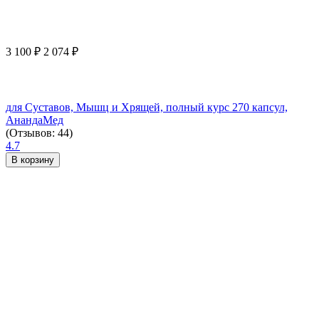
3 100
₽
2 074
₽
для Суставов, Мышц и Хрящей, полный курс 270 капсул,
АнандаМед
(Отзывов: 44)
4.7
В корзину