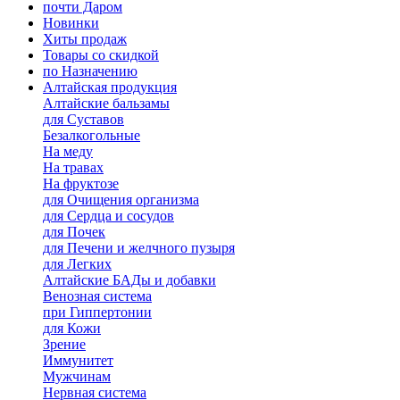
почти Даром
Новинки
Хиты продаж
Товары со скидкой
по Назначению
Алтайская продукция
Алтайские бальзамы
для Суставов
Безалкогольные
На меду
На травах
На фруктозе
для Очищения организма
для Сердца и сосудов
для Почек
для Печени и желчного пузыря
для Легких
Алтайские БАДы и добавки
Венозная система
при Гиппертонии
для Кожи
Зрение
Иммунитет
Мужчинам
Нервная система