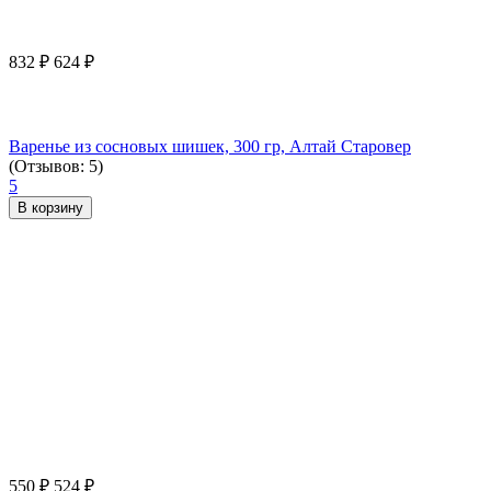
832
₽
624
₽
Варенье из сосновых шишек, 300 гр, Алтай Старовер
(Отзывов: 5)
5
В корзину
550
₽
524
₽