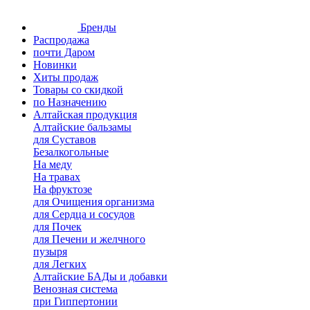
Бренды
Распродажа
почти Даром
Новинки
Хиты продаж
Товары со скидкой
по Назначению
Алтайская продукция
Алтайские бальзамы
для Суставов
Безалкогольные
На меду
На травах
На фруктозе
для Очищения организма
для Сердца и сосудов
для Почек
для Печени и желчного
пузыря
для Легких
Алтайские БАДы и добавки
Венозная система
при Гиппертонии