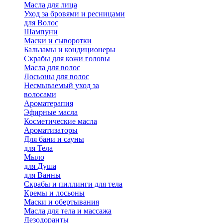
Масла для лица
Уход за бровями и ресницами
для Волос
Шампуни
Маски и сыворотки
Бальзамы и кондиционеры
Скрабы для кожи головы
Масла для волос
Лосьоны для волос
Несмываемый уход за
волосами
Ароматерапия
Эфирные масла
Косметические масла
Ароматизаторы
Для бани и сауны
для Тела
Мыло
для Душа
для Ванны
Скрабы и пиллинги для тела
Кремы и лосьоны
Маски и обертывания
Масла для тела и массажа
Дезодоранты