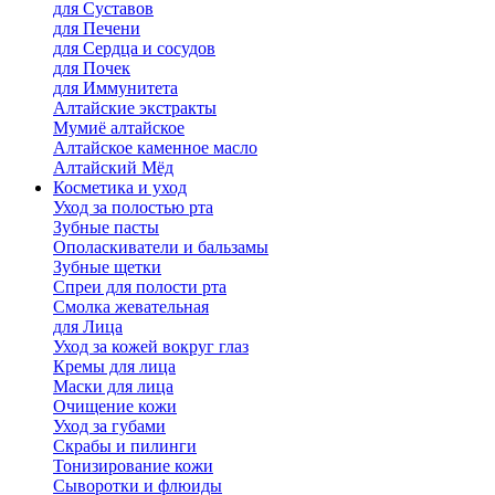
для Cуставов
для Печени
для Сердца и сосудов
для Почек
для Иммунитета
Алтайские экстракты
Мумиё алтайское
Алтайское каменное масло
Алтайский Мёд
Косметика и уход
Уход за полостью рта
Зубные пасты
Ополаскиватели и бальзамы
Зубные щетки
Спреи для полости рта
Смолка жевательная
для Лица
Уход за кожей вокруг глаз
Кремы для лица
Маски для лица
Очищение кожи
Уход за губами
Скрабы и пилинги
Тонизирование кожи
Сыворотки и флюиды