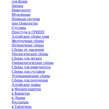
для Кожи
Зрение
Иммунитет
Мужчинам
Нервная система
при Онкологии
Суставы
Простуда и ГРИПП
Алтайские сборы трав
Желудочные сборы
Печеночные сборы
Сборы от давления
Урологические сборы
Сборы для легких
Гинекологические сборы
Сборы для иммунитета
Сборы для суставов
Успокаивающие сборы
Сборы для похудения
Алтайские травы
в Фильтр-пакетах
в Брикетах
в Драже
Россыпью
в Таблетках