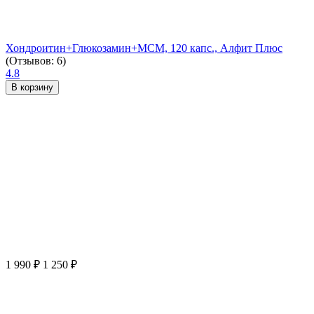
Хондроитин+Глюкозамин+МСМ, 120 капс., Алфит Плюс
(Отзывов: 6)
4.8
В корзину
1 990
₽
1 250
₽