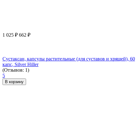
1 025
₽
662
₽
Сустаксан, капсулы растительные (для суставов и хрящей), 60
капс, Silver Hiller
(Отзывов: 1)
5
В корзину