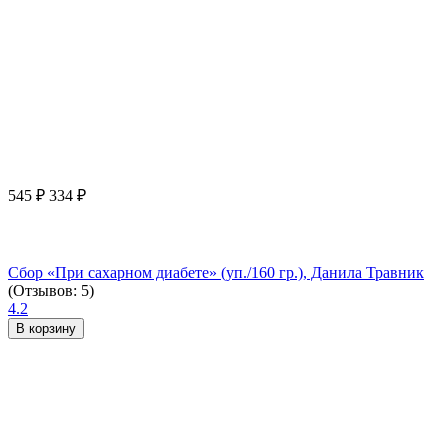
545
₽
334
₽
Сбор «При сахарном диабете» (уп./160 гр.), Данила Травник
(Отзывов: 5)
4.2
В корзину