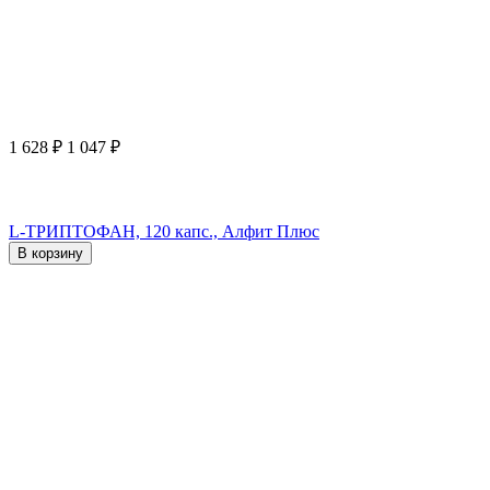
1 628
₽
1 047
₽
L-ТРИПТОФАН, 120 капс., Алфит Плюс
В корзину