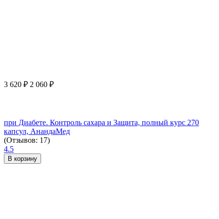
3 620
₽
2 060
₽
при Диабете. Контроль сахара и Защита, полный курс 270
капсул, АнандаМед
(Отзывов: 17)
4.5
В корзину