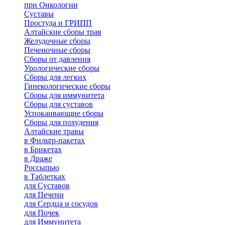
при Онкологии
Суставы
Простуда и ГРИПП
Алтайские сборы трав
Желудочные сборы
Печеночные сборы
Сборы от давления
Урологические сборы
Сборы для легких
Гинекологические сборы
Сборы для иммунитета
Сборы для суставов
Успокаивающие сборы
Сборы для похудения
Алтайские травы
в Фильтр-пакетах
в Брикетах
в Драже
Россыпью
в Таблетках
для Cуставов
для Печени
для Сердца и сосудов
для Почек
для Иммунитета