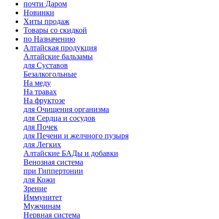
почти Даром
Новинки
Хиты продаж
Товары со скидкой
по Назначению
Алтайская продукция
Алтайские бальзамы
для Суставов
Безалкогольные
На меду
На травах
На фруктозе
для Очищения организма
для Сердца и сосудов
для Почек
для Печени и желчного пузыря
для Легких
Алтайские БАДы и добавки
Венозная система
при Гиппертонии
для Кожи
Зрение
Иммунитет
Мужчинам
Нервная система