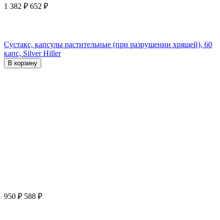
1 382
₽
652
₽
Сустакс, капсулы растительные (при разрушении хрящей), 60
капс, Silver Hiller
В корзину
950
₽
588
₽