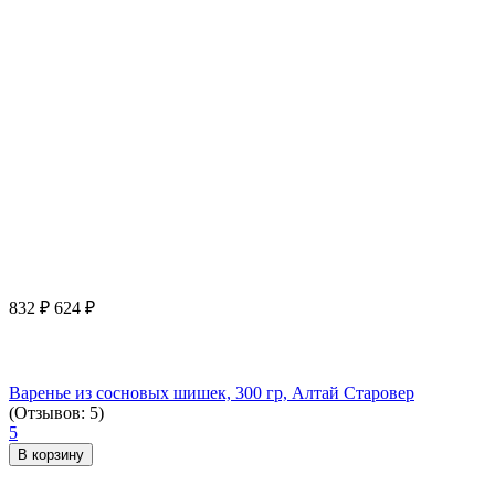
832
₽
624
₽
Варенье из сосновых шишек, 300 гр, Алтай Старовер
(Отзывов: 5)
5
В корзину