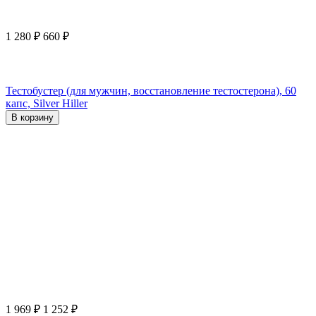
1 280
₽
660
₽
Тестобустер (для мужчин, восстановление тестостерона), 60
капс, Silver Hiller
В корзину
1 969
₽
1 252
₽