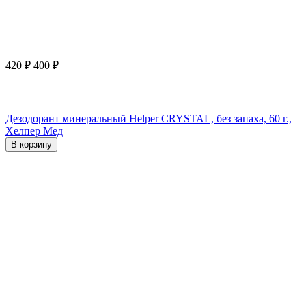
420
₽
400
₽
Дезодорант минеральный Helper CRYSTAL, без запаха, 60 г.,
Хелпер Мед
В корзину