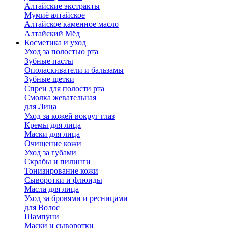
Алтайские экстракты
Мумиё алтайское
Алтайское каменное масло
Алтайский Мёд
Косметика и уход
Уход за полостью рта
Зубные пасты
Ополаскиватели и бальзамы
Зубные щетки
Спреи для полости рта
Смолка жевательная
для Лица
Уход за кожей вокруг глаз
Кремы для лица
Маски для лица
Очищение кожи
Уход за губами
Скрабы и пилинги
Тонизирование кожи
Сыворотки и флюиды
Масла для лица
Уход за бровями и ресницами
для Волос
Шампуни
Маски и сыворотки