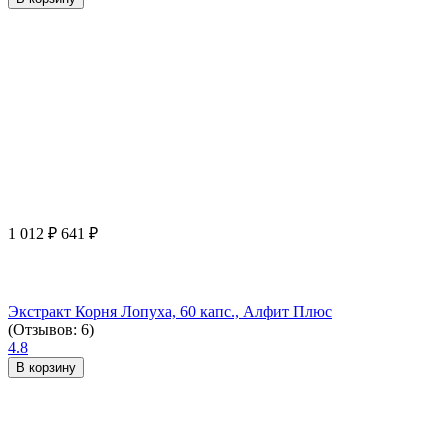
1 012
₽
641
₽
Экстракт Корня Лопуха, 60 капс., Алфит Плюс
(Отзывов: 6)
4.8
В корзину