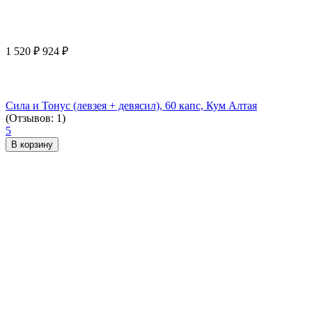
1 520
₽
924
₽
Сила и Тонус (левзея + девясил), 60 капс, Кум Алтая
(Отзывов: 1)
5
В корзину