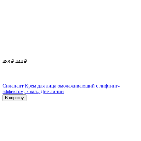
488
₽
444
₽
Силапант Крем для лица омолаживающий с лифтинг-
эффектом, 75мл., Две линии
В корзину