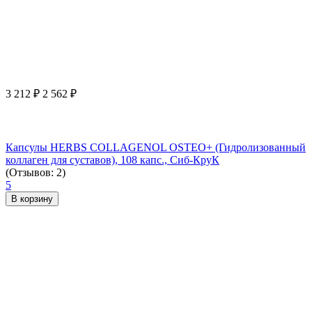
3 212
₽
2 562
₽
Капсулы HERBS COLLAGENOL OSTEO+ (Гидролизованный
коллаген для суставов), 108 капс., Сиб-КруК
(Отзывов: 2)
5
В корзину