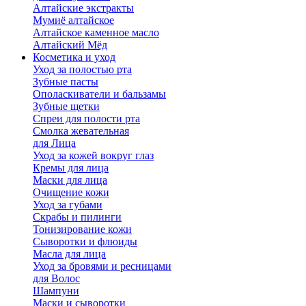
Алтайские экстракты
Мумиё алтайское
Алтайское каменное масло
Алтайский Мёд
Косметика и уход
Уход за полостью рта
Зубные пасты
Ополаскиватели и бальзамы
Зубные щетки
Спреи для полости рта
Смолка жевательная
для Лица
Уход за кожей вокруг глаз
Кремы для лица
Маски для лица
Очищение кожи
Уход за губами
Скрабы и пилинги
Тонизирование кожи
Сыворотки и флюиды
Масла для лица
Уход за бровями и ресницами
для Волос
Шампуни
Маски и сыворотки