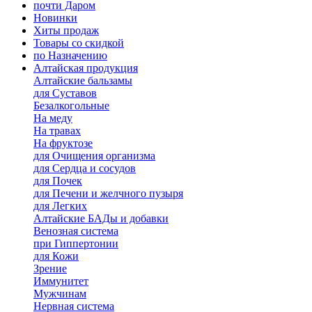
почти Даром
Новинки
Хиты продаж
Товары со скидкой
по Назначению
Алтайская продукция
Алтайские бальзамы
для Суставов
Безалкогольные
На меду
На травах
На фруктозе
для Очищения организма
для Сердца и сосудов
для Почек
для Печени и желчного пузыря
для Легких
Алтайские БАДы и добавки
Венозная система
при Гиппертонии
для Кожи
Зрение
Иммунитет
Мужчинам
Нервная система