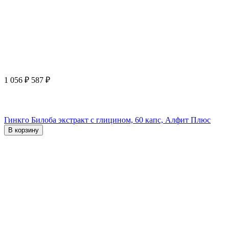
1 056
₽
587
₽
Гинкго Билоба экстракт с глицином, 60 капс, Алфит Плюс
В корзину