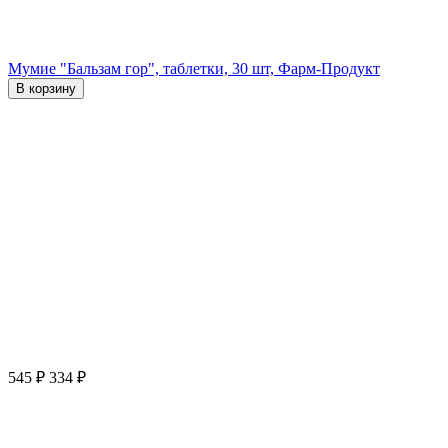
Мумие "Бальзам гор", таблетки, 30 шт, Фарм-Продукт
В корзину
545
₽
334
₽