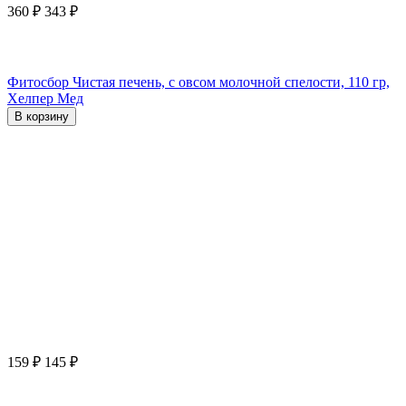
360
₽
343
₽
Фитосбор Чистая печень, с овсом молочной спелости, 110 гр,
Хелпер Мед
В корзину
159
₽
145
₽