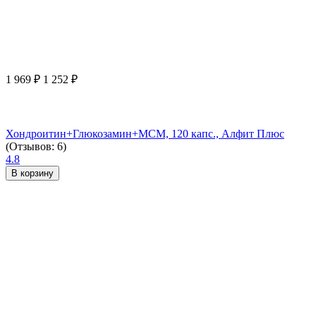
1 969
₽
1 252
₽
Хондроитин+Глюкозамин+МСМ, 120 капс., Алфит Плюс
(Отзывов: 6)
4.8
В корзину