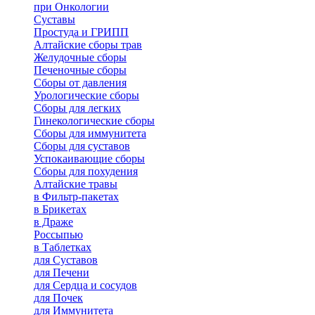
при Онкологии
Суставы
Простуда и ГРИПП
Алтайские сборы трав
Желудочные сборы
Печеночные сборы
Сборы от давления
Урологические сборы
Сборы для легких
Гинекологические сборы
Сборы для иммунитета
Сборы для суставов
Успокаивающие сборы
Сборы для похудения
Алтайские травы
в Фильтр-пакетах
в Брикетах
в Драже
Россыпью
в Таблетках
для Cуставов
для Печени
для Сердца и сосудов
для Почек
для Иммунитета