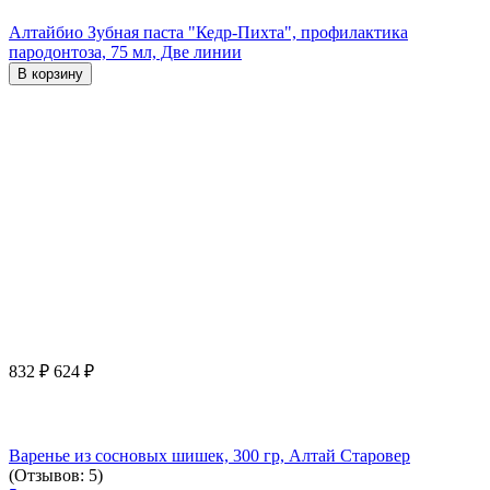
Алтайбио Зубная паста "Кедр-Пихта", профилактика
пародонтоза, 75 мл, Две линии
В корзину
832
₽
624
₽
Варенье из сосновых шишек, 300 гр, Алтай Старовер
(Отзывов: 5)