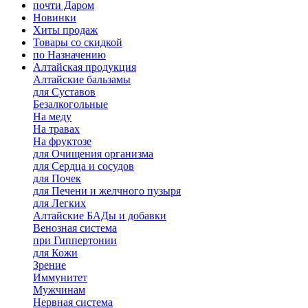
почти Даром
Новинки
Хиты продаж
Товары со скидкой
по Назначению
Алтайская продукция
Алтайские бальзамы
для Суставов
Безалкогольные
На меду
На травах
На фруктозе
для Очищения организма
для Сердца и сосудов
для Почек
для Печени и желчного пузыря
для Легких
Алтайские БАДы и добавки
Венозная система
при Гиппертонии
для Кожи
Зрение
Иммунитет
Мужчинам
Нервная система