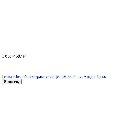
1 056
₽
587
₽
Гинкго Билоба экстракт с глицином, 60 капс, Алфит Плюс
В корзину