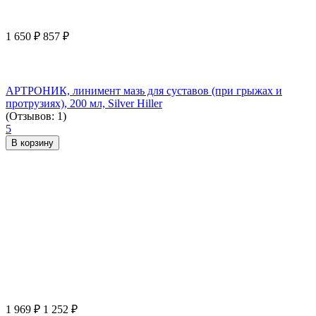
1 650
₽
857
₽
АРТРОНИК, линимент мазь для суставов (при грыжах и
протрузиях), 200 мл, Silver Hiller
(Отзывов: 1)
5
В корзину
1 969
₽
1 252
₽