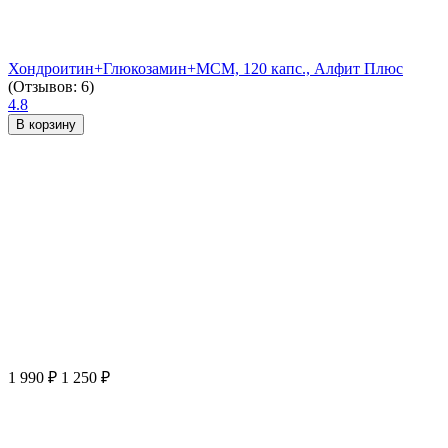
Хондроитин+Глюкозамин+МСМ, 120 капс., Алфит Плюс
(Отзывов: 6)
4.8
В корзину
1 990
₽
1 250
₽