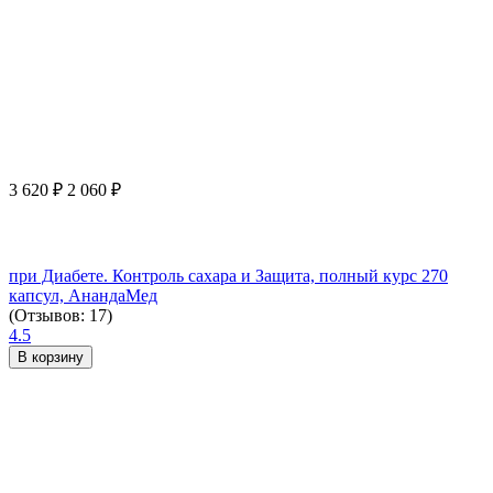
3 620
₽
2 060
₽
при Диабете. Контроль сахара и Защита, полный курс 270
капсул, АнандаМед
(Отзывов: 17)
4.5
В корзину