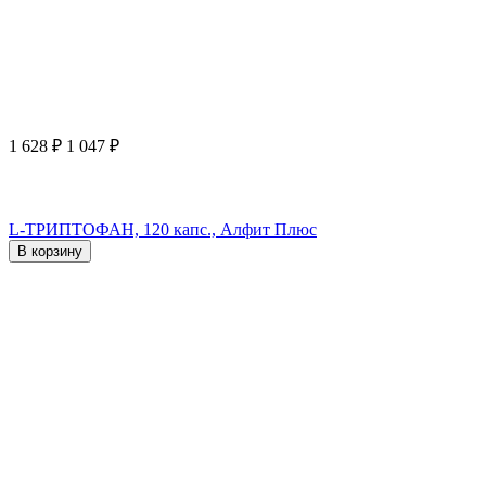
1 628
₽
1 047
₽
L-ТРИПТОФАН, 120 капс., Алфит Плюс
В корзину