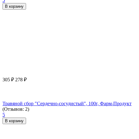
5
В корзину
305
₽
278
₽
Травяной сбор "Сердечно-сосудистый", 100г, Фарм-Продукт
(Отзывов: 2)
5
В корзину