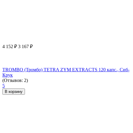
4 152
₽
3 167
₽
TROMBO (Тромбо) TETRA ZYM EXTRACTS 120 капс., Сиб-
Крук
(Отзывов: 2)
5
В корзину