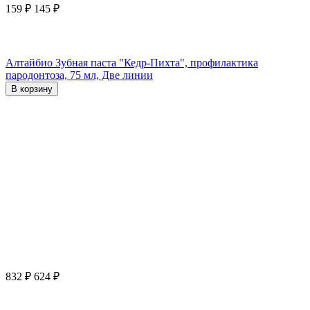
159
₽
145
₽
Алтайбио Зубная паста "Кедр-Пихта", профилактика
пародонтоза, 75 мл, Две линии
В корзину
832
₽
624
₽