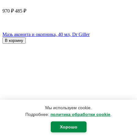
970
₽
485
₽
Мазь аконита и окопника, 40 мл, Dr Giller
В корзину
Мы используем cookie.
Подробнее:
политика обработки cookie
.
Хорошо
3 959
₽
2 974
₽