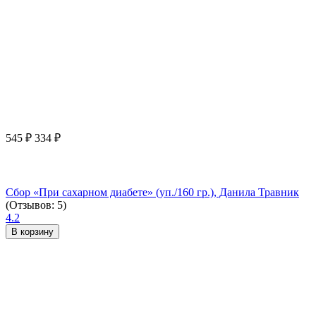
545
₽
334
₽
Сбор «При сахарном диабете» (уп./160 гр.), Данила Травник
(Отзывов: 5)
4.2
В корзину