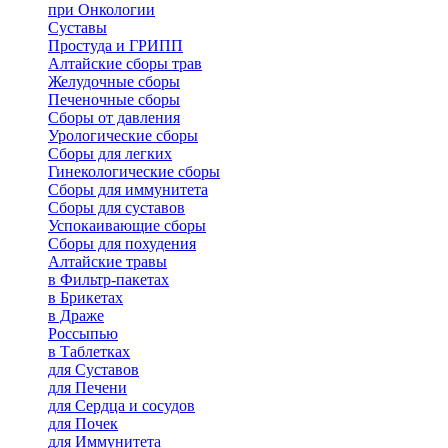
при Онкологии
Суставы
Простуда и ГРИПП
Алтайские сборы трав
Желудочные сборы
Печеночные сборы
Сборы от давления
Урологические сборы
Сборы для легких
Гинекологические сборы
Сборы для иммунитета
Сборы для суставов
Успокаивающие сборы
Сборы для похудения
Алтайские травы
в Фильтр-пакетах
в Брикетах
в Драже
Россыпью
в Таблетках
для Cуставов
для Печени
для Сердца и сосудов
для Почек
для Иммунитета