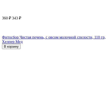
360
₽
343
₽
Фитосбор Чистая печень, с овсом молочной спелости, 110 гр,
Хелпер Мед
В корзину