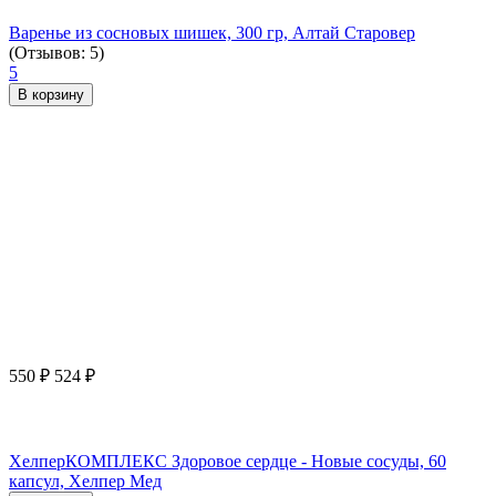
Варенье из сосновых шишек, 300 гр, Алтай Старовер
(Отзывов: 5)
5
В корзину
550
₽
524
₽
ХелперКОМПЛЕКС Здоровое сердце - Новые сосуды, 60
капсул, Хелпер Мед