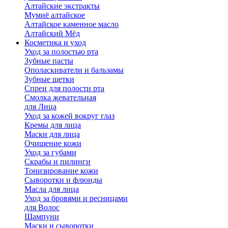
Алтайские экстракты
Мумиё алтайское
Алтайское каменное масло
Алтайский Мёд
Косметика и уход
Уход за полостью рта
Зубные пасты
Ополаскиватели и бальзамы
Зубные щетки
Спреи для полости рта
Смолка жевательная
для Лица
Уход за кожей вокруг глаз
Кремы для лица
Маски для лица
Очищение кожи
Уход за губами
Скрабы и пилинги
Тонизирование кожи
Сыворотки и флюиды
Масла для лица
Уход за бровями и ресницами
для Волос
Шампуни
Маски и сыворотки