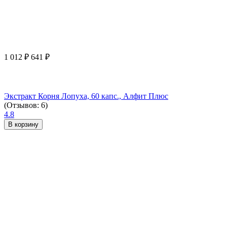
1 012
₽
641
₽
Экстракт Корня Лопуха, 60 капс., Алфит Плюс
(Отзывов: 6)
4.8
В корзину