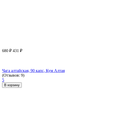
680
₽
431
₽
Чага алтайская, 90 капс, Кум Алтая
(Отзывов: 9)
5
В корзину