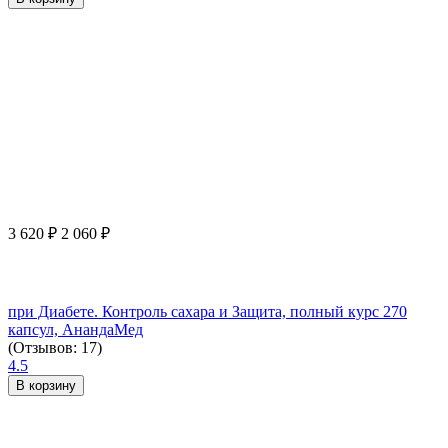
3 620
₽
2 060
₽
при Диабете. Контроль сахара и Защита, полный курс 270
капсул, АнандаМед
(Отзывов: 17)
4.5
В корзину