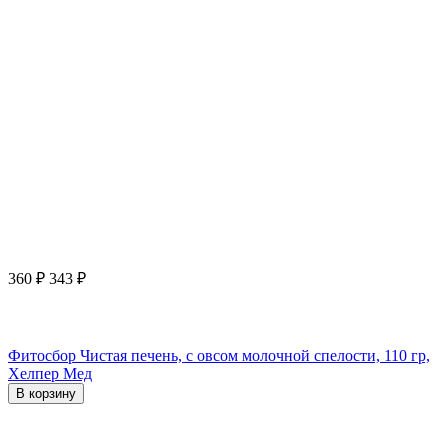
360
₽
343
₽
Фитосбор Чистая печень, с овсом молочной спелости, 110 гр,
Хелпер Мед
В корзину