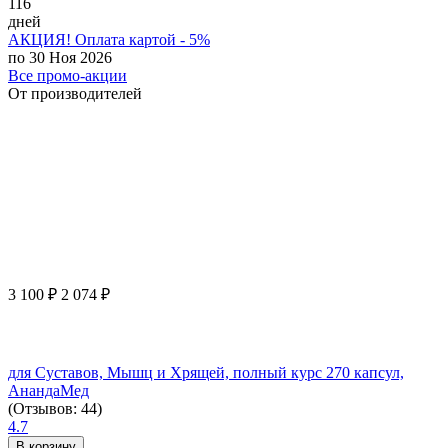
116
дней
АКЦИЯ! Оплата картой - 5%
по 30 Ноя 2026
Все промо-акции
От производителей
3 100
₽
2 074
₽
для Суставов, Мышц и Хрящей, полный курс 270 капсул,
АнандаМед
(Отзывов: 44)
4.7
В корзину