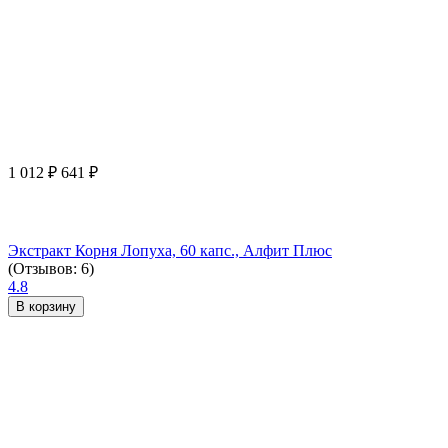
1 012
₽
641
₽
Экстракт Корня Лопуха, 60 капс., Алфит Плюс
(Отзывов: 6)
4.8
В корзину