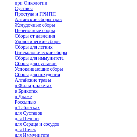
при Онкологии
Суставы
Простуда и ГРИПП
Алтайские сборы трав
Желудочные сборы
Печеночные сборы
Сборы от давления
Урологические сборы
Сборы для легких
Гинекологические сборы
Сборы для иммунитета
Сборы для суставов
Успокаивающие сборы
Сборы для похудения
Алтайские травы
в Фильтр-пакетах
в Брикетах
в Драже
Россыпью
в Таблетках
для Cуставов
для Печени
для Сердца и сосудов
для Почек
для Иммунитета