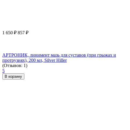
1 650
₽
857
₽
АРТРОНИК, линимент мазь для суставов (при грыжах и
протрузиях), 200 мл, Silver Hiller
(Отзывов: 1)
5
В корзину