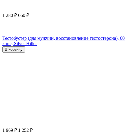
1 280
₽
660
₽
Тестобустер (для мужчин, восстановление тестостерона), 60
капс, Silver Hiller
В корзину
1 969
₽
1 252
₽