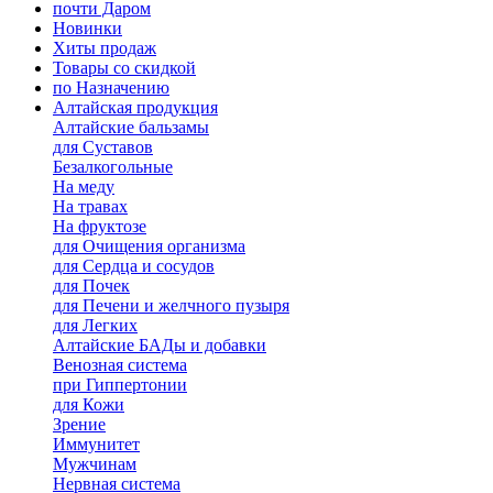
почти Даром
Новинки
Хиты продаж
Товары со скидкой
по Назначению
Алтайская продукция
Алтайские бальзамы
для Суставов
Безалкогольные
На меду
На травах
На фруктозе
для Очищения организма
для Сердца и сосудов
для Почек
для Печени и желчного пузыря
для Легких
Алтайские БАДы и добавки
Венозная система
при Гиппертонии
для Кожи
Зрение
Иммунитет
Мужчинам
Нервная система