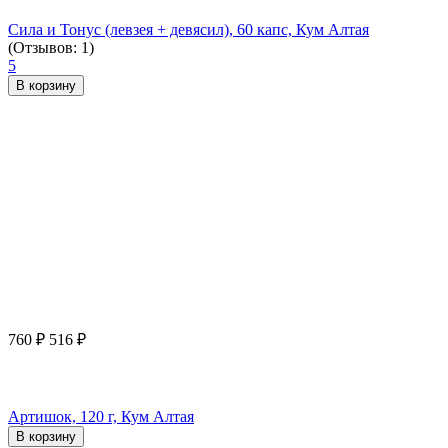
Сила и Тонус (левзея + девясил), 60 капс, Кум Алтая
(Отзывов: 1)
5
В корзину
760
₽
516
₽
Артишок, 120 г, Кум Алтая
В корзину