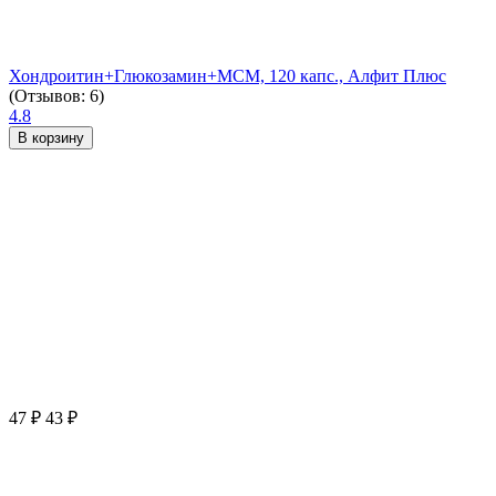
Хондроитин+Глюкозамин+МСМ, 120 капс., Алфит Плюс
(Отзывов: 6)
4.8
В корзину
47
₽
43
₽