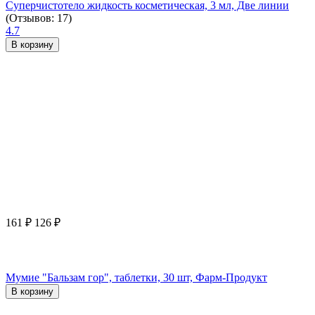
Суперчистотело жидкость косметическая, 3 мл, Две линии
(Отзывов: 17)
4.7
В корзину
161
₽
126
₽
Мумие "Бальзам гор", таблетки, 30 шт, Фарм-Продукт
В корзину