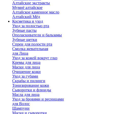
Алтайские экстракты
Мумиё алтайское
Алтайское каменное масло
Алтайский Мёд
Косметика и уход
Уход за полостью рта
Зубные пасты
Ополаскиватели и бальзамы
Зубные щетки
Спреи для полости рта
Смолка жевательная
для Лица
Уход за кожей вокруг глаз
Кремы для лица
Маски для лица
Очищение кожи
Уход за губами
Скрабы и пилинги
Тонизирование кожи
Сыворотки и флюиды
Масла для лица
Уход за бровями и ресницами
для Волос
Шампуни
Маски и сыворотки