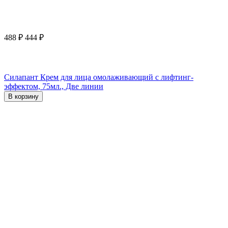
488
₽
444
₽
Силапант Крем для лица омолаживающий с лифтинг-
эффектом, 75мл., Две линии
В корзину