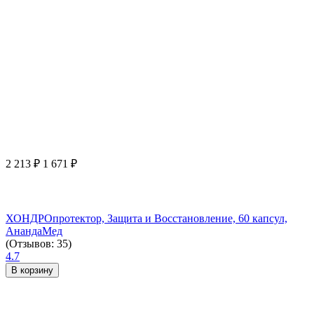
2 213
₽
1 671
₽
ХОНДРОпротектор, Защита и Восстановление, 60 капсул,
АнандаМед
(Отзывов: 35)
4.7
В корзину