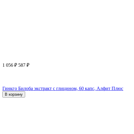
1 056
₽
587
₽
Гинкго Билоба экстракт с глицином, 60 капс, Алфит Плюс
В корзину