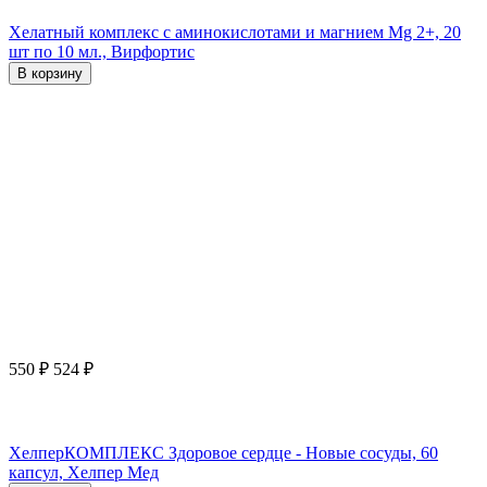
Хелатный комплекс с аминокислотами и магнием Mg 2+, 20
шт по 10 мл., Вирфортис
В корзину
550
₽
524
₽
ХелперКОМПЛЕКС Здоровое сердце - Новые сосуды, 60
капсул, Хелпер Мед