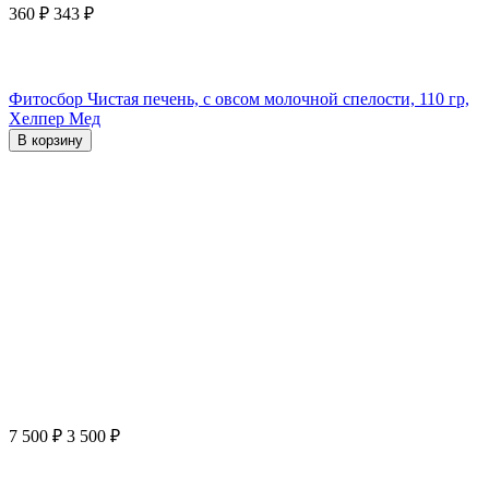
360
₽
343
₽
Фитосбор Чистая печень, с овсом молочной спелости, 110 гр,
Хелпер Мед
В корзину
7 500
₽
3 500
₽