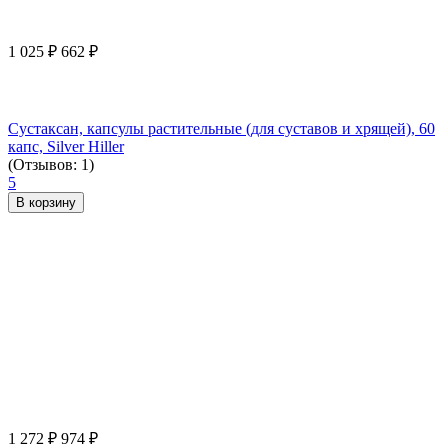
1 025
₽
662
₽
Сустаксан, капсулы растительные (для суставов и хрящей), 60
капс, Silver Hiller
(Отзывов: 1)
5
В корзину
1 272
₽
974
₽