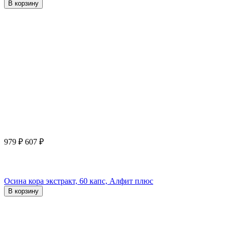
В корзину
979
₽
607
₽
Осина кора экстракт, 60 капс, Алфит плюс
В корзину