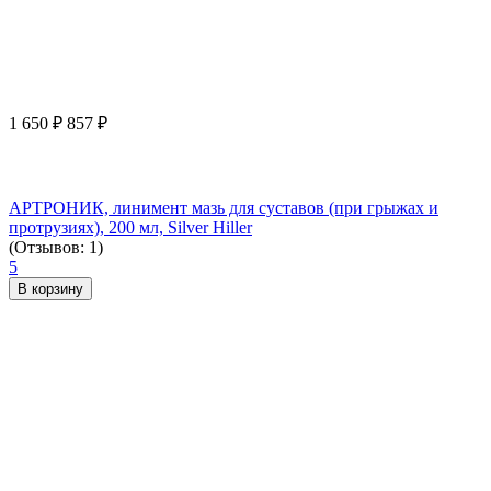
1 650
₽
857
₽
АРТРОНИК, линимент мазь для суставов (при грыжах и
протрузиях), 200 мл, Silver Hiller
(Отзывов: 1)
5
В корзину