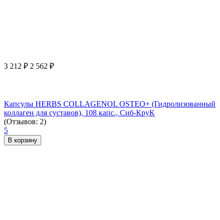
3 212
₽
2 562
₽
Капсулы HERBS COLLAGENOL OSTEO+ (Гидролизованный
коллаген для суставов), 108 капс., Сиб-КруК
(Отзывов: 2)
5
В корзину