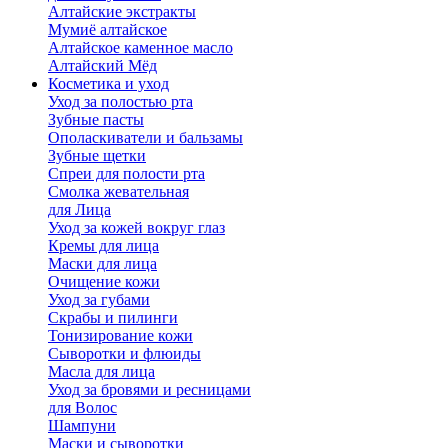
Алтайские экстракты
Мумиё алтайское
Алтайское каменное масло
Алтайский Мёд
Косметика и уход
Уход за полостью рта
Зубные пасты
Ополаскиватели и бальзамы
Зубные щетки
Спреи для полости рта
Смолка жевательная
для Лица
Уход за кожей вокруг глаз
Кремы для лица
Маски для лица
Очищение кожи
Уход за губами
Скрабы и пилинги
Тонизирование кожи
Сыворотки и флюиды
Масла для лица
Уход за бровями и ресницами
для Волос
Шампуни
Маски и сыворотки