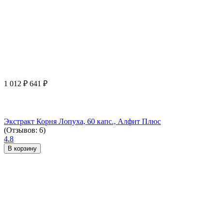
1 012
₽
641
₽
Экстракт Корня Лопуха, 60 капс., Алфит Плюс
(Отзывов: 6)
4.8
В корзину