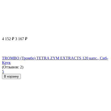
4 152
₽
3 167
₽
TROMBO (Тромбо) TETRA ZYM EXTRACTS 120 капс., Сиб-
Крук
(Отзывов: 2)
5
В корзину