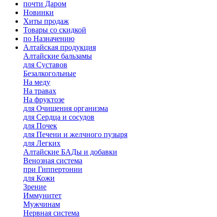
почти Даром
Новинки
Хиты продаж
Товары со скидкой
по Назначению
Алтайская продукция
Алтайские бальзамы
для Суставов
Безалкогольные
На меду
На травах
На фруктозе
для Очищения организма
для Сердца и сосудов
для Почек
для Печени и желчного пузыря
для Легких
Алтайские БАДы и добавки
Венозная система
при Гиппертонии
для Кожи
Зрение
Иммунитет
Мужчинам
Нервная система