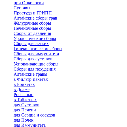
при Онкологии
Суставы
Простуда и ГРИПП
Алтайские сборы трав
Желудочные сборы
Печеночные сборы
Сборы от давления
Урологические сборы
Сборы для легких
Гинекологические сборы
Сборы для иммунитета
Сборы для суставов
Успокаивающие сборы
Сборы для похудения
Алтайские травы
в Фильтр-пакетах
в Брикетах
в Драже
Россыпью
в Таблетках
для Cуставов
для Печени
для Сердца и сосудов
для Почек
для Иммунитета