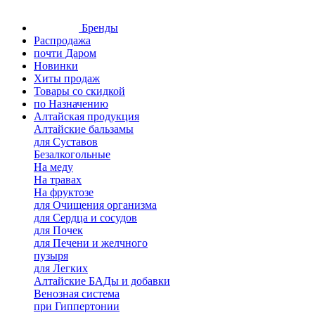
Бренды
Распродажа
почти Даром
Новинки
Хиты продаж
Товары со скидкой
по Назначению
Алтайская продукция
Алтайские бальзамы
для Суставов
Безалкогольные
На меду
На травах
На фруктозе
для Очищения организма
для Сердца и сосудов
для Почек
для Печени и желчного
пузыря
для Легких
Алтайские БАДы и добавки
Венозная система
при Гиппертонии