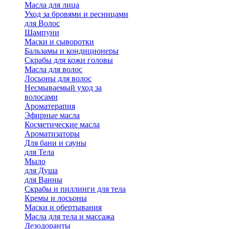
Масла для лица
Уход за бровями и ресницами
для Волос
Шампуни
Маски и сыворотки
Бальзамы и кондиционеры
Скрабы для кожи головы
Масла для волос
Лосьоны для волос
Несмываемый уход за
волосами
Ароматерапия
Эфирные масла
Косметические масла
Ароматизаторы
Для бани и сауны
для Тела
Мыло
для Душа
для Ванны
Скрабы и пиллинги для тела
Кремы и лосьоны
Маски и обертывания
Масла для тела и массажа
Дезодоранты