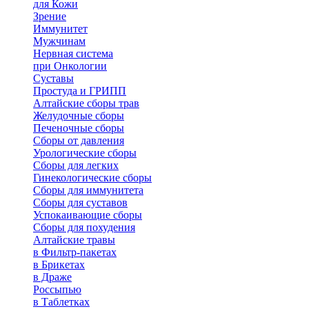
для Кожи
Зрение
Иммунитет
Мужчинам
Нервная система
при Онкологии
Суставы
Простуда и ГРИПП
Алтайские сборы трав
Желудочные сборы
Печеночные сборы
Сборы от давления
Урологические сборы
Сборы для легких
Гинекологические сборы
Сборы для иммунитета
Сборы для суставов
Успокаивающие сборы
Сборы для похудения
Алтайские травы
в Фильтр-пакетах
в Брикетах
в Драже
Россыпью
в Таблетках