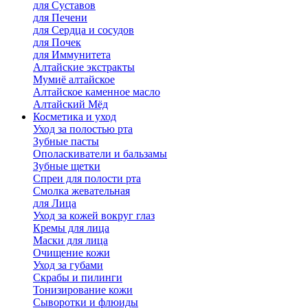
для Cуставов
для Печени
для Сердца и сосудов
для Почек
для Иммунитета
Алтайские экстракты
Мумиё алтайское
Алтайское каменное масло
Алтайский Мёд
Косметика и уход
Уход за полостью рта
Зубные пасты
Ополаскиватели и бальзамы
Зубные щетки
Спреи для полости рта
Смолка жевательная
для Лица
Уход за кожей вокруг глаз
Кремы для лица
Маски для лица
Очищение кожи
Уход за губами
Скрабы и пилинги
Тонизирование кожи
Сыворотки и флюиды