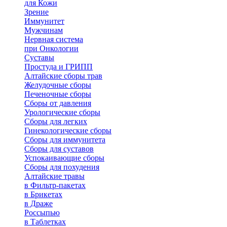
для Кожи
Зрение
Иммунитет
Мужчинам
Нервная система
при Онкологии
Суставы
Простуда и ГРИПП
Алтайские сборы трав
Желудочные сборы
Печеночные сборы
Сборы от давления
Урологические сборы
Сборы для легких
Гинекологические сборы
Сборы для иммунитета
Сборы для суставов
Успокаивающие сборы
Сборы для похудения
Алтайские травы
в Фильтр-пакетах
в Брикетах
в Драже
Россыпью
в Таблетках