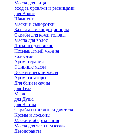
Масла для лица
Уход за бровями и ресницами
для Волос
Шампуни
Маски и сыворотки
Бальзамы и кондиционеры
Скрабы для кожи головы
Масла для волос
Лосьоны для волос
Несмываемый уход за
волосами
Ароматерапия
Эфирные масла
Косметические масла
Ароматизаторы
Для бани и сауны
для Тела
Мыло
для Душа
для Ванны
Скрабы и пиллинги для тела
Кремы и лосьоны
Маски и обертывания
Масла для тела и массажа
Дезодоранты