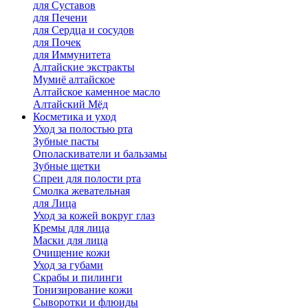
для Cуставов
для Печени
для Сердца и сосудов
для Почек
для Иммунитета
Алтайские экстракты
Мумиё алтайское
Алтайское каменное масло
Алтайский Мёд
Косметика и уход
Уход за полостью рта
Зубные пасты
Ополаскиватели и бальзамы
Зубные щетки
Спреи для полости рта
Смолка жевательная
для Лица
Уход за кожей вокруг глаз
Кремы для лица
Маски для лица
Очищение кожи
Уход за губами
Скрабы и пилинги
Тонизирование кожи
Сыворотки и флюиды