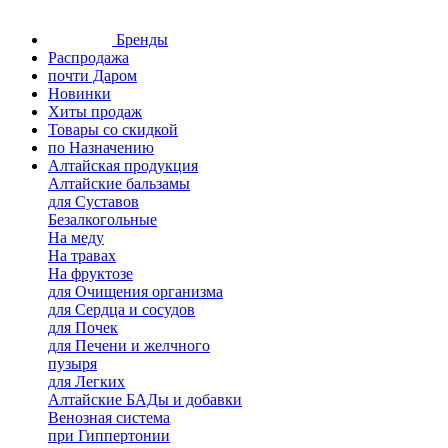
Бренды
Распродажа
почти Даром
Новинки
Хиты продаж
Товары со скидкой
по Назначению
Алтайская продукция
Алтайские бальзамы
для Суставов
Безалкогольные
На меду
На травах
На фруктозе
для Очищения организма
для Сердца и сосудов
для Почек
для Печени и желчного
пузыря
для Легких
Алтайские БАДы и добавки
Венозная система
при Гиппертонии