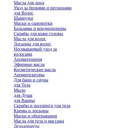
Масла для лица
Уход за бровями и ресницами
для Волос
Шампуни
Маски и сыворотки
Бальзамы и кондиционеры
Скрабы для кожи головы
Масла для волос
Лосьоны для волос
Несмываемый уход за
волосами
Ароматерапия
Эфирные масла
Косметические масла
Ароматизаторы
Для бани и сауны
для Тела
Мыло
для Душа
для Ванны
Скрабы и пиллинги для тела
Кремы и лосьоны
Маски и обертывания
Масла для тела и массажа
Дезодоранты