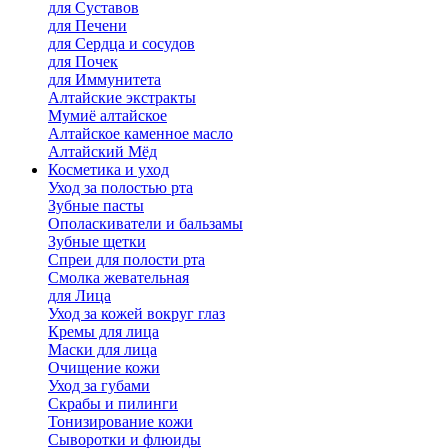
для Cуставов
для Печени
для Сердца и сосудов
для Почек
для Иммунитета
Алтайские экстракты
Мумиё алтайское
Алтайское каменное масло
Алтайский Мёд
Косметика и уход
Уход за полостью рта
Зубные пасты
Ополаскиватели и бальзамы
Зубные щетки
Спреи для полости рта
Смолка жевательная
для Лица
Уход за кожей вокруг глаз
Кремы для лица
Маски для лица
Очищение кожи
Уход за губами
Скрабы и пилинги
Тонизирование кожи
Сыворотки и флюиды