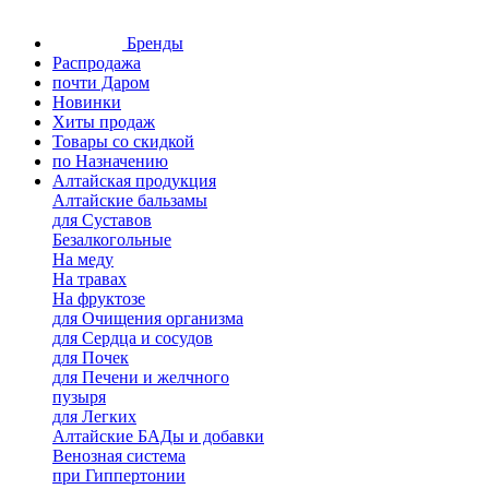
Бренды
Распродажа
почти Даром
Новинки
Хиты продаж
Товары со скидкой
по Назначению
Алтайская продукция
Алтайские бальзамы
для Суставов
Безалкогольные
На меду
На травах
На фруктозе
для Очищения организма
для Сердца и сосудов
для Почек
для Печени и желчного
пузыря
для Легких
Алтайские БАДы и добавки
Венозная система
при Гиппертонии