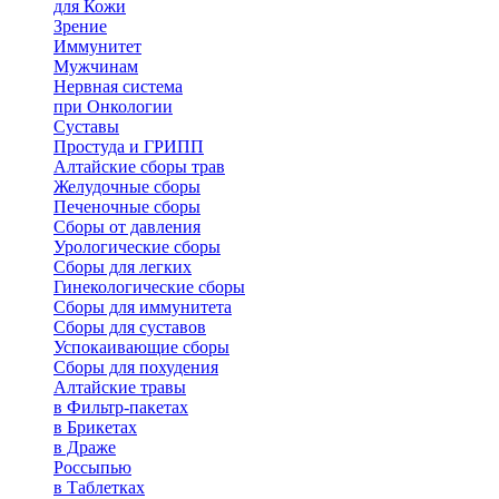
для Кожи
Зрение
Иммунитет
Мужчинам
Нервная система
при Онкологии
Суставы
Простуда и ГРИПП
Алтайские сборы трав
Желудочные сборы
Печеночные сборы
Сборы от давления
Урологические сборы
Сборы для легких
Гинекологические сборы
Сборы для иммунитета
Сборы для суставов
Успокаивающие сборы
Сборы для похудения
Алтайские травы
в Фильтр-пакетах
в Брикетах
в Драже
Россыпью
в Таблетках