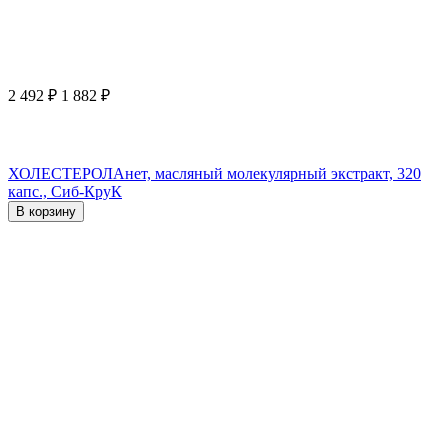
2 492
₽
1 882
₽
ХОЛЕСТЕРОЛАнет, масляный молекулярный экстракт, 320
капс., Сиб-КруК
В корзину