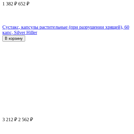
1 382
₽
652
₽
Сустакс, капсулы растительные (при разрушении хрящей), 60
капс, Silver Hiller
В корзину
3 212
₽
2 562
₽