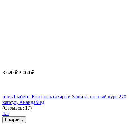
3 620
₽
2 060
₽
при Диабете. Контроль сахара и Защита, полный курс 270
капсул, АнандаМед
(Отзывов: 17)
4.5
В корзину