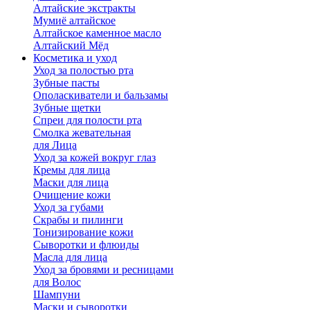
Алтайские экстракты
Мумиё алтайское
Алтайское каменное масло
Алтайский Мёд
Косметика и уход
Уход за полостью рта
Зубные пасты
Ополаскиватели и бальзамы
Зубные щетки
Спреи для полости рта
Смолка жевательная
для Лица
Уход за кожей вокруг глаз
Кремы для лица
Маски для лица
Очищение кожи
Уход за губами
Скрабы и пилинги
Тонизирование кожи
Сыворотки и флюиды
Масла для лица
Уход за бровями и ресницами
для Волос
Шампуни
Маски и сыворотки