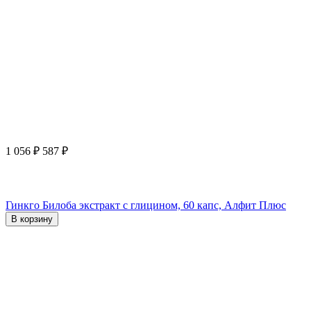
1 056
₽
587
₽
Гинкго Билоба экстракт с глицином, 60 капс, Алфит Плюс
В корзину