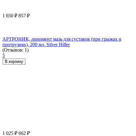
1 650
₽
857
₽
АРТРОНИК, линимент мазь для суставов (при грыжах и
протрузиях), 200 мл, Silver Hiller
(Отзывов: 1)
5
В корзину
1 025
₽
662
₽