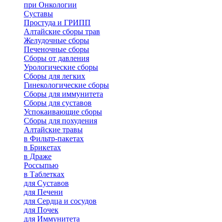
при Онкологии
Суставы
Простуда и ГРИПП
Алтайские сборы трав
Желудочные сборы
Печеночные сборы
Сборы от давления
Урологические сборы
Сборы для легких
Гинекологические сборы
Сборы для иммунитета
Сборы для суставов
Успокаивающие сборы
Сборы для похудения
Алтайские травы
в Фильтр-пакетах
в Брикетах
в Драже
Россыпью
в Таблетках
для Cуставов
для Печени
для Сердца и сосудов
для Почек
для Иммунитета