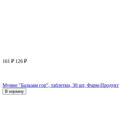
161
₽
126
₽
Мумие "Бальзам гор", таблетки, 30 шт, Фарм-Продукт
В корзину