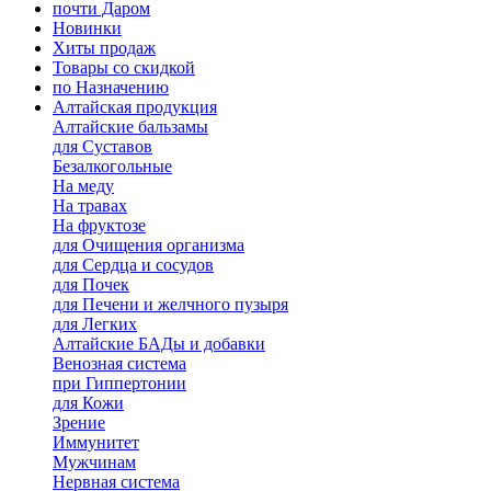
почти Даром
Новинки
Хиты продаж
Товары со скидкой
по Назначению
Алтайская продукция
Алтайские бальзамы
для Суставов
Безалкогольные
На меду
На травах
На фруктозе
для Очищения организма
для Сердца и сосудов
для Почек
для Печени и желчного пузыря
для Легких
Алтайские БАДы и добавки
Венозная система
при Гиппертонии
для Кожи
Зрение
Иммунитет
Мужчинам
Нервная система