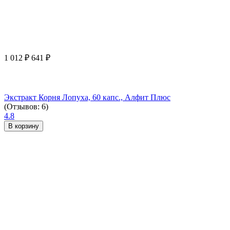
1 012
₽
641
₽
Экстракт Корня Лопуха, 60 капс., Алфит Плюс
(Отзывов: 6)
4.8
В корзину