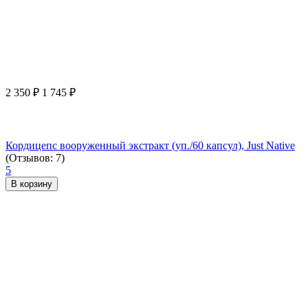
2 350
₽
1 745
₽
Кордицепс вооруженный экстракт (уп./60 капсул), Just Native
(Отзывов: 7)
5
В корзину