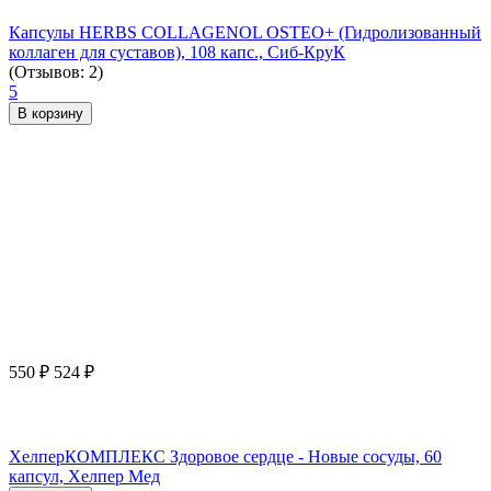
Капсулы HERBS COLLAGENOL OSTEO+ (Гидролизованный
коллаген для суставов), 108 капс., Сиб-КруК
(Отзывов: 2)
5
В корзину
550
₽
524
₽
ХелперКОМПЛЕКС Здоровое сердце - Новые сосуды, 60
капсул, Хелпер Мед