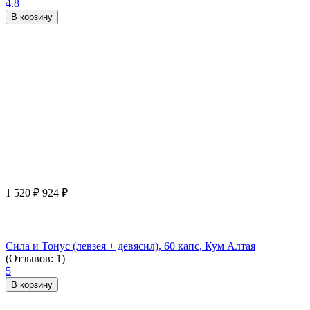
4.8
В корзину
1 520
₽
924
₽
Сила и Тонус (левзея + девясил), 60 капс, Кум Алтая
(Отзывов: 1)
5
В корзину