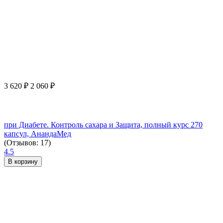
3 620
₽
2 060
₽
при Диабете. Контроль сахара и Защита, полный курс 270
капсул, АнандаМед
(Отзывов: 17)
4.5
В корзину