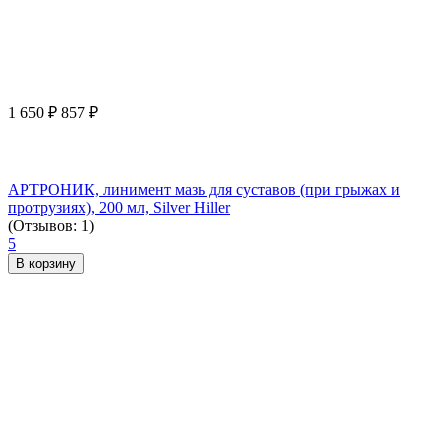
1 650
₽
857
₽
АРТРОНИК, линимент мазь для суставов (при грыжах и
протрузиях), 200 мл, Silver Hiller
(Отзывов: 1)
5
В корзину