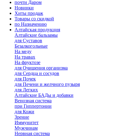
почти Даром
Новинки
Хиты продаж
Товары со скидкой
по Назначению
Алтайская продукция
Алтайские бальзамы
для Суставов
Безалкогольные
На меду
На травах
На фруктозе
для Очищения организма
для Сердца и сосудов
для Почек
для Печени и желчного пузыря
для Легких
Алтайские БАДы и добавки
Венозная система
при Гиппертонии
для Кожи
Зрение
Иммунитет
Мужчинам
Нервная система