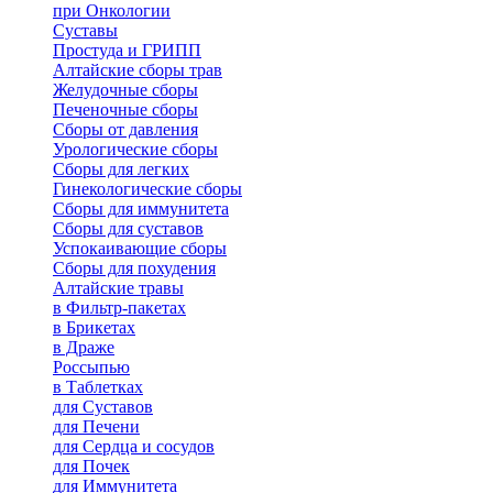
при Онкологии
Суставы
Простуда и ГРИПП
Алтайские сборы трав
Желудочные сборы
Печеночные сборы
Сборы от давления
Урологические сборы
Сборы для легких
Гинекологические сборы
Сборы для иммунитета
Сборы для суставов
Успокаивающие сборы
Сборы для похудения
Алтайские травы
в Фильтр-пакетах
в Брикетах
в Драже
Россыпью
в Таблетках
для Cуставов
для Печени
для Сердца и сосудов
для Почек
для Иммунитета