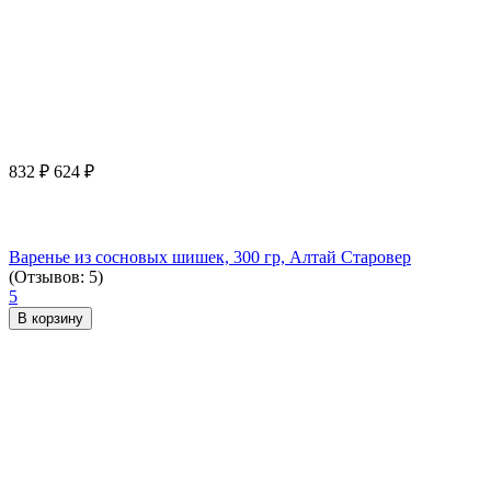
832
₽
624
₽
Варенье из сосновых шишек, 300 гр, Алтай Старовер
(Отзывов: 5)
5
В корзину