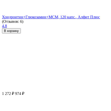
Хондроитин+Глюкозамин+МСМ, 120 капс., Алфит Плюс
(Отзывов: 6)
4.8
В корзину
1 272
₽
974
₽