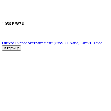
1 056
₽
587
₽
Гинкго Билоба экстракт с глицином, 60 капс, Алфит Плюс
В корзину