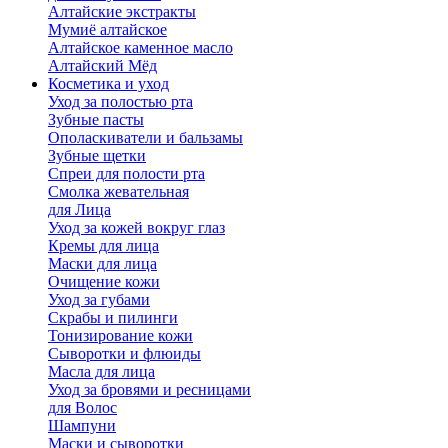
Алтайские экстракты
Мумиё алтайское
Алтайское каменное масло
Алтайский Мёд
Косметика и уход
Уход за полостью рта
Зубные пасты
Ополаскиватели и бальзамы
Зубные щетки
Спреи для полости рта
Смолка жевательная
для Лица
Уход за кожей вокруг глаз
Кремы для лица
Маски для лица
Очищение кожи
Уход за губами
Скрабы и пилинги
Тонизирование кожи
Сыворотки и флюиды
Масла для лица
Уход за бровями и ресницами
для Волос
Шампуни
Маски и сыворотки