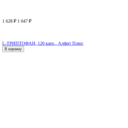
1 628
₽
1 047
₽
L-ТРИПТОФАН, 120 капс., Алфит Плюс
В корзину