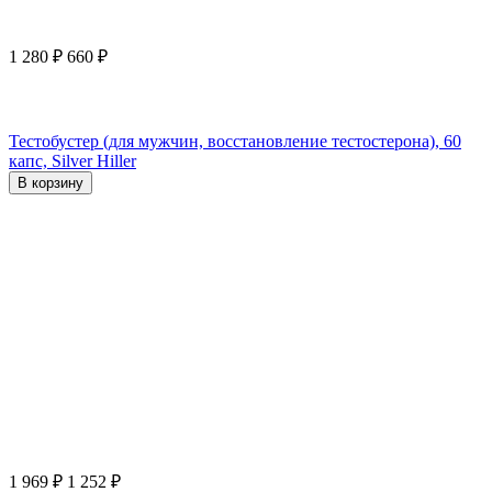
1 280
₽
660
₽
Тестобустер (для мужчин, восстановление тестостерона), 60
капс, Silver Hiller
В корзину
1 969
₽
1 252
₽