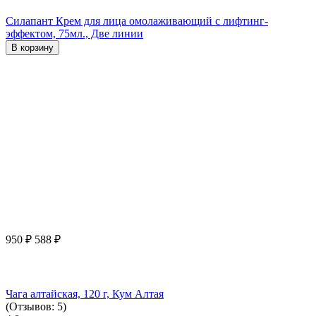
Силапант Крем для лица омолаживающий с лифтинг-
эффектом, 75мл., Две линии
В корзину
950
₽
588
₽
Чага алтайская, 120 г, Кум Алтая
(Отзывов: 5)