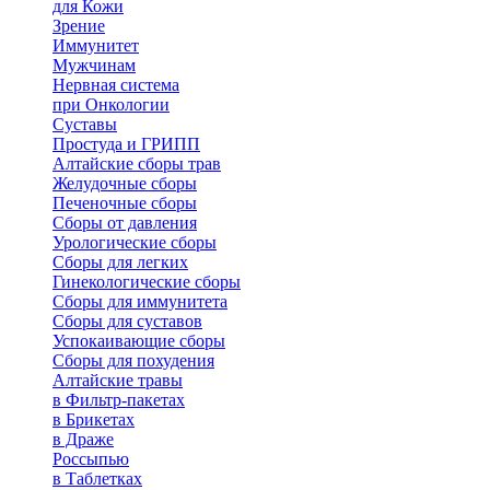
для Кожи
Зрение
Иммунитет
Мужчинам
Нервная система
при Онкологии
Суставы
Простуда и ГРИПП
Алтайские сборы трав
Желудочные сборы
Печеночные сборы
Сборы от давления
Урологические сборы
Сборы для легких
Гинекологические сборы
Сборы для иммунитета
Сборы для суставов
Успокаивающие сборы
Сборы для похудения
Алтайские травы
в Фильтр-пакетах
в Брикетах
в Драже
Россыпью
в Таблетках