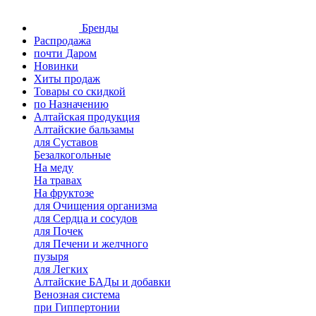
Бренды
Распродажа
почти Даром
Новинки
Хиты продаж
Товары со скидкой
по Назначению
Алтайская продукция
Алтайские бальзамы
для Суставов
Безалкогольные
На меду
На травах
На фруктозе
для Очищения организма
для Сердца и сосудов
для Почек
для Печени и желчного
пузыря
для Легких
Алтайские БАДы и добавки
Венозная система
при Гиппертонии