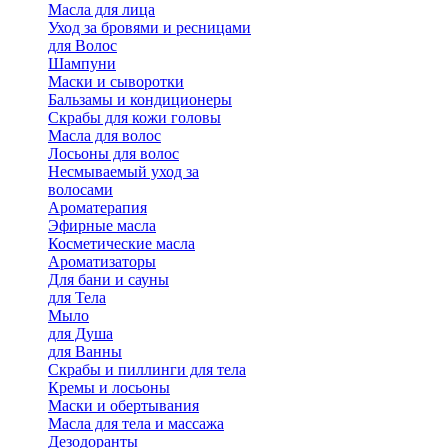
Масла для лица
Уход за бровями и ресницами
для Волос
Шампуни
Маски и сыворотки
Бальзамы и кондиционеры
Скрабы для кожи головы
Масла для волос
Лосьоны для волос
Несмываемый уход за
волосами
Ароматерапия
Эфирные масла
Косметические масла
Ароматизаторы
Для бани и сауны
для Тела
Мыло
для Душа
для Ванны
Скрабы и пиллинги для тела
Кремы и лосьоны
Маски и обертывания
Масла для тела и массажа
Дезодоранты