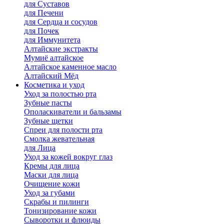
для Cуставов
для Печени
для Сердца и сосудов
для Почек
для Иммунитета
Алтайские экстракты
Мумиё алтайское
Алтайское каменное масло
Алтайский Мёд
Косметика и уход
Уход за полостью рта
Зубные пасты
Ополаскиватели и бальзамы
Зубные щетки
Спреи для полости рта
Смолка жевательная
для Лица
Уход за кожей вокруг глаз
Кремы для лица
Маски для лица
Очищение кожи
Уход за губами
Скрабы и пилинги
Тонизирование кожи
Сыворотки и флюиды