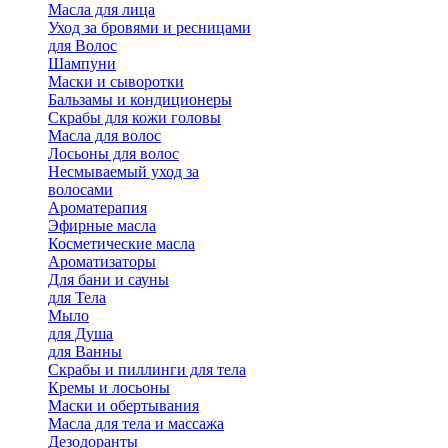
Масла для лица
Уход за бровями и ресницами
для Волос
Шампуни
Маски и сыворотки
Бальзамы и кондиционеры
Скрабы для кожи головы
Масла для волос
Лосьоны для волос
Несмываемый уход за
волосами
Ароматерапия
Эфирные масла
Косметические масла
Ароматизаторы
Для бани и сауны
для Тела
Мыло
для Душа
для Ванны
Скрабы и пиллинги для тела
Кремы и лосьоны
Маски и обертывания
Масла для тела и массажа
Дезодоранты