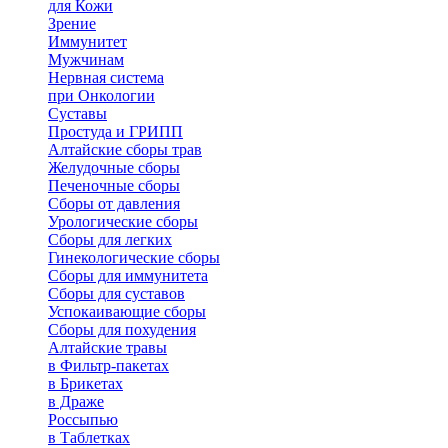
для Кожи
Зрение
Иммунитет
Мужчинам
Нервная система
при Онкологии
Суставы
Простуда и ГРИПП
Алтайские сборы трав
Желудочные сборы
Печеночные сборы
Сборы от давления
Урологические сборы
Сборы для легких
Гинекологические сборы
Сборы для иммунитета
Сборы для суставов
Успокаивающие сборы
Сборы для похудения
Алтайские травы
в Фильтр-пакетах
в Брикетах
в Драже
Россыпью
в Таблетках