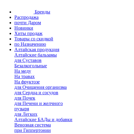
Бренды
Распродажа
почти Даром
Новинки
Хиты продаж
Товары со скидкой
по Назначению
Алтайская продукция
Алтайские бальзамы
для Суставов
Безалкогольные
На меду
На травах
На фруктозе
для Очищения организма
для Сердца и сосудов
для Почек
для Печени и желчного
пузыря
для Легких
Алтайские БАДы и добавки
Венозная система
при Гиппертонии