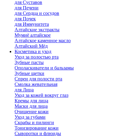
для Cуставов
для Печени
для Сердца и сосудов
для Почек
для Иммунитета
Алтайские экстракты
Мумиё алтайское
Алтайское каменное масло
Алтайский Мёд
Косметика и уход
Уход за полостью рта
Зубные пасты
Ополаскиватели и бальзамы
Зубные щетки
Спреи для полости рта
Смолка жевательная
для Лица
Уход за кожей вокруг глаз
Кремы для лица
Маски для лица
Очищение кожи
Уход за губами
Скрабы и пилинги
Тонизирование кожи
Сыворотки и флюиды