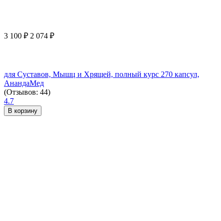
3 100
₽
2 074
₽
для Суставов, Мышц и Хрящей, полный курс 270 капсул,
АнандаМед
(Отзывов: 44)
4.7
В корзину