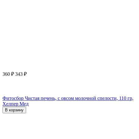
360
₽
343
₽
Фитосбор Чистая печень, с овсом молочной спелости, 110 гр,
Хелпер Мед
В корзину