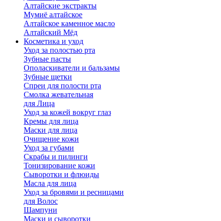
Алтайские экстракты
Мумиё алтайское
Алтайское каменное масло
Алтайский Мёд
Косметика и уход
Уход за полостью рта
Зубные пасты
Ополаскиватели и бальзамы
Зубные щетки
Спреи для полости рта
Смолка жевательная
для Лица
Уход за кожей вокруг глаз
Кремы для лица
Маски для лица
Очищение кожи
Уход за губами
Скрабы и пилинги
Тонизирование кожи
Сыворотки и флюиды
Масла для лица
Уход за бровями и ресницами
для Волос
Шампуни
Маски и сыворотки