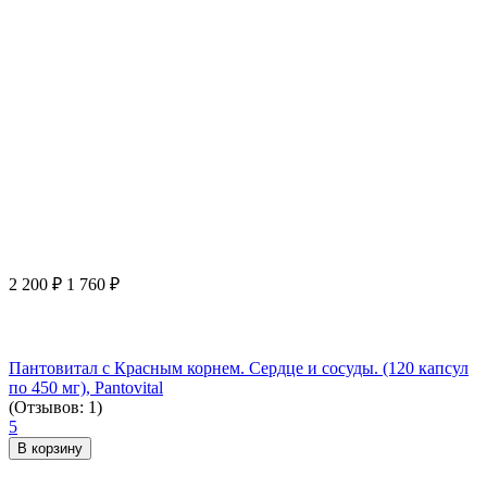
2 200
₽
1 760
₽
Пантовитал с Красным корнем. Сердце и сосуды. (120 капсул
по 450 мг), Pantovital
(Отзывов: 1)
5
В корзину