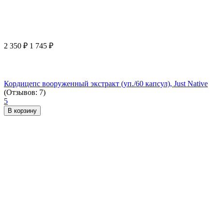
2 350
₽
1 745
₽
Кордицепс вооруженный экстракт (уп./60 капсул), Just Native
(Отзывов: 7)
5
В корзину