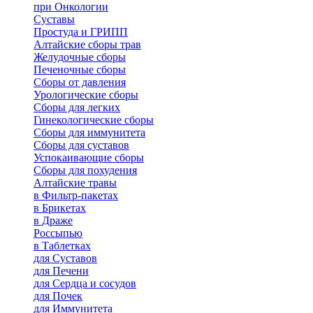
при Онкологии
Суставы
Простуда и ГРИПП
Алтайские сборы трав
Желудочные сборы
Печеночные сборы
Сборы от давления
Урологические сборы
Сборы для легких
Гинекологические сборы
Сборы для иммунитета
Сборы для суставов
Успокаивающие сборы
Сборы для похудения
Алтайские травы
в Фильтр-пакетах
в Брикетах
в Драже
Россыпью
в Таблетках
для Cуставов
для Печени
для Сердца и сосудов
для Почек
для Иммунитета