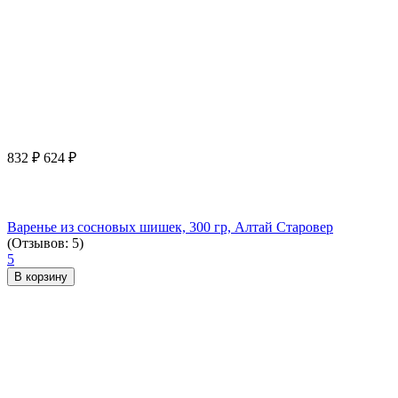
832
₽
624
₽
Варенье из сосновых шишек, 300 гр, Алтай Старовер
(Отзывов: 5)
5
В корзину