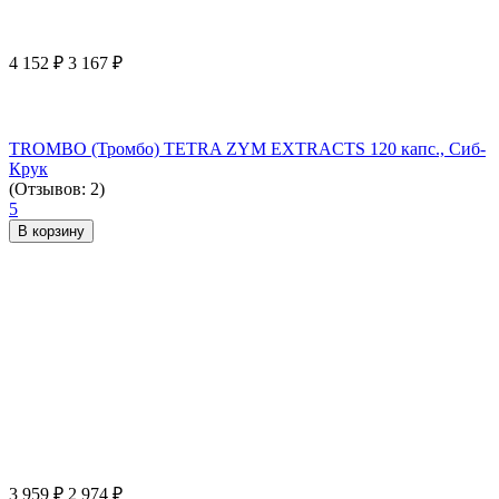
4 152
₽
3 167
₽
TROMBO (Тромбо) TETRA ZYM EXTRACTS 120 капс., Сиб-
Крук
(Отзывов: 2)
5
В корзину
3 959
₽
2 974
₽