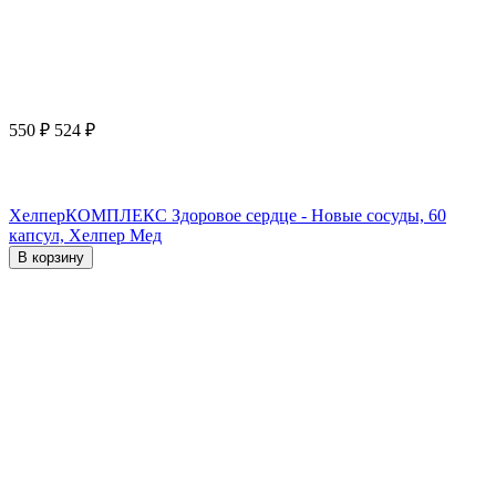
550
₽
524
₽
ХелперКОМПЛЕКС Здоровое сердце - Новые сосуды, 60
капсул, Хелпер Мед
В корзину