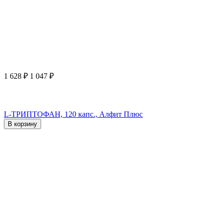
1 628
₽
1 047
₽
L-ТРИПТОФАН, 120 капс., Алфит Плюс
В корзину