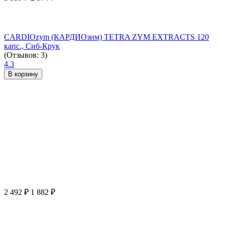
CARDIOzym (КАРДИОзим) TETRA ZYM EXTRACTS 120
капс., Сиб-Крук
(Отзывов: 3)
4.3
В корзину
2 492
₽
1 882
₽