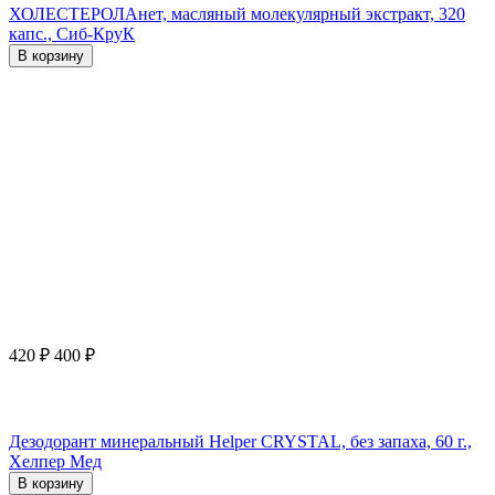
ХОЛЕСТЕРОЛАнет, масляный молекулярный экстракт, 320
капс., Сиб-КруК
В корзину
420
₽
400
₽
Дезодорант минеральный Helper CRYSTAL, без запаха, 60 г.,
Хелпер Мед
В корзину