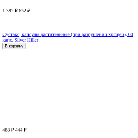
1 382
₽
652
₽
Сустакс, капсулы растительные (при разрушении хрящей), 60
капс, Silver Hiller
В корзину
488
₽
444
₽