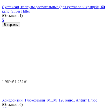
Сустаксан, капсулы растительные (для суставов и хрящей), 60
капс, Silver Hiller
(Отзывов: 1)
5
В корзину
1 969
₽
1 252
₽
Хондроитин+Глюкозамин+МСМ, 120 капс., Алфит Плюс
(Отзывов: 6)