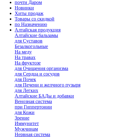
почти Даром
Новинки
Хиты продаж
Товары со скидкой
по Назначению
Алтайская продукция
Алтайские бальзамы
для Суставов
Безалкогольные
На меду
На травах
На фруктозе
для Очищения организма
для Сердца и сосудов
для Почек
для Печени и желчного пузыря
для Легких
Алтайские БАДы и добавки
Венозная система
при Гиппертонии
для Кожи
Зрение
Иммунитет
Мужчинам
Нервная система