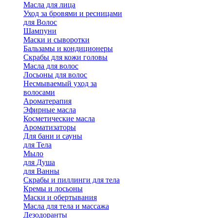
Масла для лица
Уход за бровями и ресницами
для Волос
Шампуни
Маски и сыворотки
Бальзамы и кондиционеры
Скрабы для кожи головы
Масла для волос
Лосьоны для волос
Несмываемый уход за
волосами
Ароматерапия
Эфирные масла
Косметические масла
Ароматизаторы
Для бани и сауны
для Тела
Мыло
для Душа
для Ванны
Скрабы и пиллинги для тела
Кремы и лосьоны
Маски и обертывания
Масла для тела и массажа
Дезодоранты