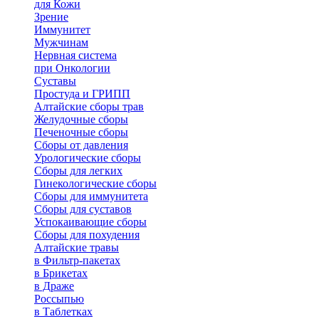
для Кожи
Зрение
Иммунитет
Мужчинам
Нервная система
при Онкологии
Суставы
Простуда и ГРИПП
Алтайские сборы трав
Желудочные сборы
Печеночные сборы
Сборы от давления
Урологические сборы
Сборы для легких
Гинекологические сборы
Сборы для иммунитета
Сборы для суставов
Успокаивающие сборы
Сборы для похудения
Алтайские травы
в Фильтр-пакетах
в Брикетах
в Драже
Россыпью
в Таблетках