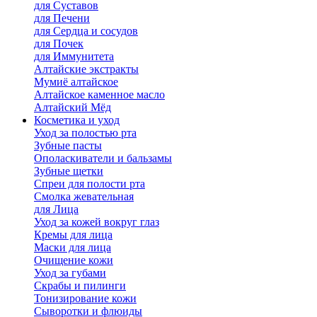
для Cуставов
для Печени
для Сердца и сосудов
для Почек
для Иммунитета
Алтайские экстракты
Мумиё алтайское
Алтайское каменное масло
Алтайский Мёд
Косметика и уход
Уход за полостью рта
Зубные пасты
Ополаскиватели и бальзамы
Зубные щетки
Спреи для полости рта
Смолка жевательная
для Лица
Уход за кожей вокруг глаз
Кремы для лица
Маски для лица
Очищение кожи
Уход за губами
Скрабы и пилинги
Тонизирование кожи
Сыворотки и флюиды