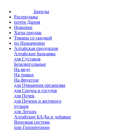
Бренды
Распродажа
почти Даром
Новинки
Хиты продаж
Товары со скидкой
по Назначению
Алтайская продукция
Алтайские бальзамы
для Суставов
Безалкогольные
На меду
На травах
На фруктозе
для Очищения организма
для Сердца и сосудов
для Почек
для Печени и желчного
пузыря
для Легких
Алтайские БАДы и добавки
Венозная система
при Гиппертонии