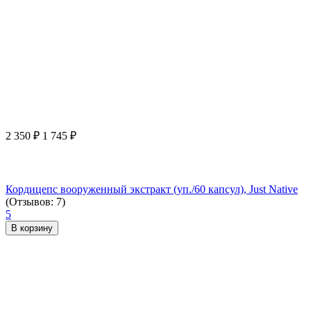
2 350
₽
1 745
₽
Кордицепс вооруженный экстракт (уп./60 капсул), Just Native
(Отзывов: 7)
5
В корзину