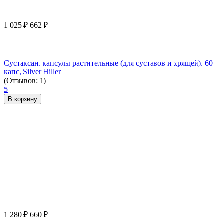
1 025
₽
662
₽
Сустаксан, капсулы растительные (для суставов и хрящей), 60
капс, Silver Hiller
(Отзывов: 1)
5
В корзину
1 280
₽
660
₽