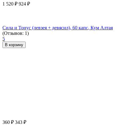
1 520
₽
924
₽
Сила и Тонус (левзея + девясил), 60 капс, Кум Алтая
(Отзывов: 1)
5
В корзину
360
₽
343
₽