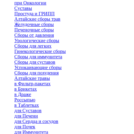
при Онкологии
Суставы
Простуда и ГРИПП
Алтайские сборы трав
Желудочные сборы
Печеночные сборы
Сборы от давления
Урологические сборы
Сборы для легких
Гинекологические сборы
Сборы для иммунитета
Сборы для суставов
Успокаивающие сборы
Сборы для похудения
Алтайские травы
в Фильтр-пакетах
в Брикетах
в Драже
Россыпью
в Таблетках
для Cуставов
для Печени
для Сердца и сосудов
для Почек
для Иммунитета