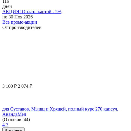
116
дней
АКЦИЯ! Оплата картой - 5%
по 30 Ноя 2026
Все промо-акции
От производителей
3 100
₽
2 074
₽
для Суставов, Мышц и Хрящей, полный курс 270 капсул,
АнандаМед
(Отзывов: 44)
4.7
В корзину