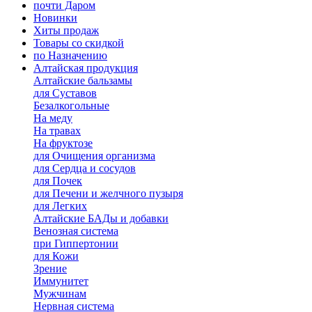
почти Даром
Новинки
Хиты продаж
Товары со скидкой
по Назначению
Алтайская продукция
Алтайские бальзамы
для Суставов
Безалкогольные
На меду
На травах
На фруктозе
для Очищения организма
для Сердца и сосудов
для Почек
для Печени и желчного пузыря
для Легких
Алтайские БАДы и добавки
Венозная система
при Гиппертонии
для Кожи
Зрение
Иммунитет
Мужчинам
Нервная система