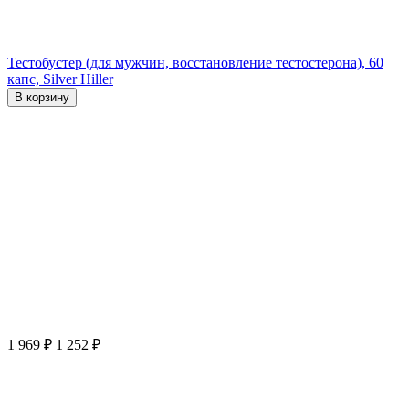
Тестобустер (для мужчин, восстановление тестостерона), 60
капс, Silver Hiller
В корзину
1 969
₽
1 252
₽