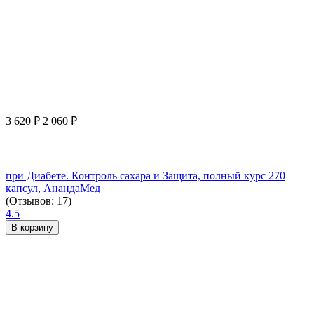
3 620
₽
2 060
₽
при Диабете. Контроль сахара и Защита, полный курс 270
капсул, АнандаМед
(Отзывов: 17)
4.5
В корзину