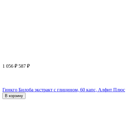
1 056
₽
587
₽
Гинкго Билоба экстракт с глицином, 60 капс, Алфит Плюс
В корзину