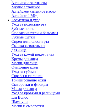
Алтайские экстракты
Мумиё алтайское
Алтайское каменное масло
Алтайский Мёд
Косметика и уход
Уход за полостью рта
Зубные пасты
Ополаскиватели и бальзамы
Зубные щетки
Спреи для полости рта
Смолка жевательная
для Лица
Уход за кожей вокруг глаз
Кремы для лица
Маски для лица
Очищение кожи
Уход за губами
Скрабы и пилинги
Тонизирование кожи
Сыворотки и флюиды
Масла для лица
Уход за бровями и ресницами
для Волос
Шампуни
Маски и сыворотки