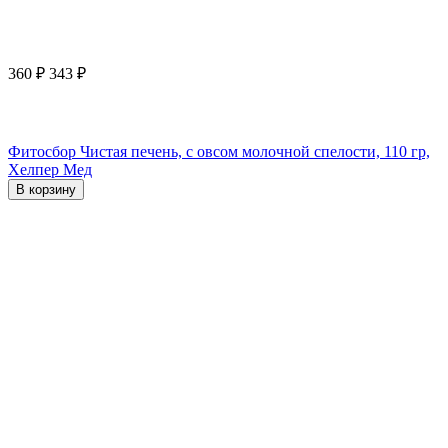
360
₽
343
₽
Фитосбор Чистая печень, с овсом молочной спелости, 110 гр,
Хелпер Мед
В корзину