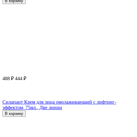
В корзину
488
₽
444
₽
Силапант Крем для лица омолаживающий с лифтинг-
эффектом, 75мл., Две линии
В корзину