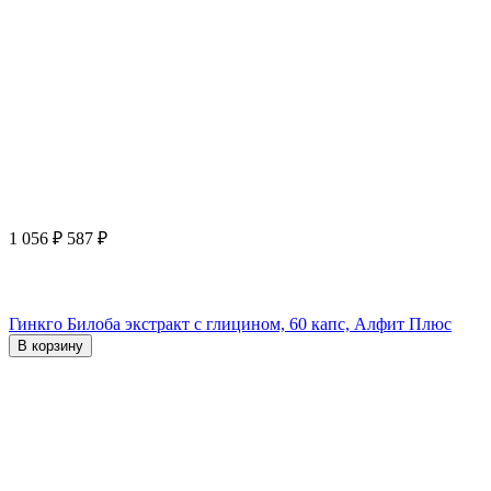
1 056
₽
587
₽
Гинкго Билоба экстракт с глицином, 60 капс, Алфит Плюс
В корзину