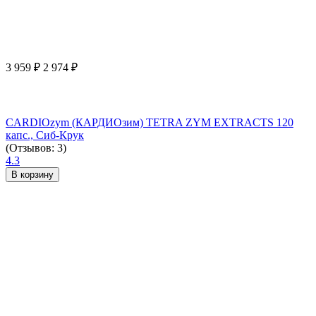
3 959
₽
2 974
₽
CARDIOzym (КАРДИОзим) TETRA ZYM EXTRACTS 120
капс., Сиб-Крук
(Отзывов: 3)
4.3
В корзину