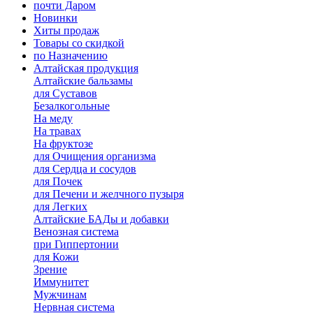
почти Даром
Новинки
Хиты продаж
Товары со скидкой
по Назначению
Алтайская продукция
Алтайские бальзамы
для Суставов
Безалкогольные
На меду
На травах
На фруктозе
для Очищения организма
для Сердца и сосудов
для Почек
для Печени и желчного пузыря
для Легких
Алтайские БАДы и добавки
Венозная система
при Гиппертонии
для Кожи
Зрение
Иммунитет
Мужчинам
Нервная система