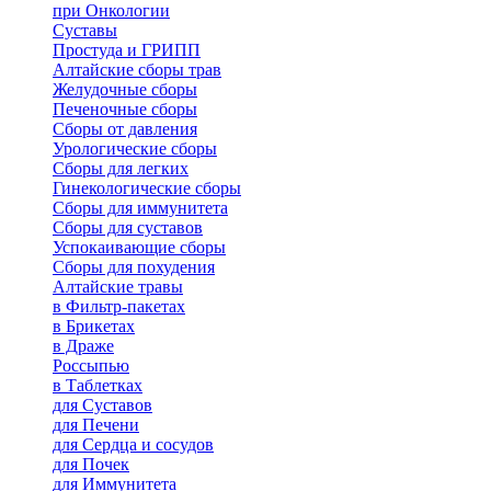
при Онкологии
Суставы
Простуда и ГРИПП
Алтайские сборы трав
Желудочные сборы
Печеночные сборы
Сборы от давления
Урологические сборы
Сборы для легких
Гинекологические сборы
Сборы для иммунитета
Сборы для суставов
Успокаивающие сборы
Сборы для похудения
Алтайские травы
в Фильтр-пакетах
в Брикетах
в Драже
Россыпью
в Таблетках
для Cуставов
для Печени
для Сердца и сосудов
для Почек
для Иммунитета