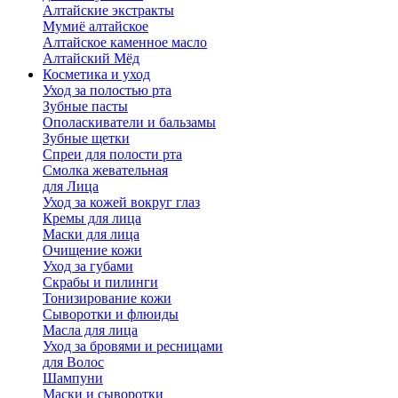
Алтайские экстракты
Мумиё алтайское
Алтайское каменное масло
Алтайский Мёд
Косметика и уход
Уход за полостью рта
Зубные пасты
Ополаскиватели и бальзамы
Зубные щетки
Спреи для полости рта
Смолка жевательная
для Лица
Уход за кожей вокруг глаз
Кремы для лица
Маски для лица
Очищение кожи
Уход за губами
Скрабы и пилинги
Тонизирование кожи
Сыворотки и флюиды
Масла для лица
Уход за бровями и ресницами
для Волос
Шампуни
Маски и сыворотки