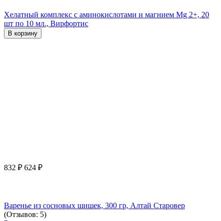
Хелатный комплекс с аминокислотами и магнием Mg 2+, 20
шт по 10 мл., Вирфортис
В корзину
832
₽
624
₽
Варенье из сосновых шишек, 300 гр, Алтай Старовер
(Отзывов: 5)