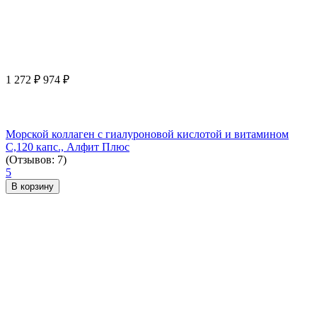
1 272
₽
974
₽
Морской коллаген с гиалуроновой кислотой и витамином
С,120 капс., Алфит Плюс
(Отзывов: 7)
5
В корзину