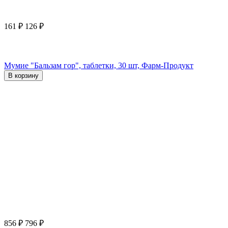
161
₽
126
₽
Мумие "Бальзам гор", таблетки, 30 шт, Фарм-Продукт
В корзину
856
₽
796
₽