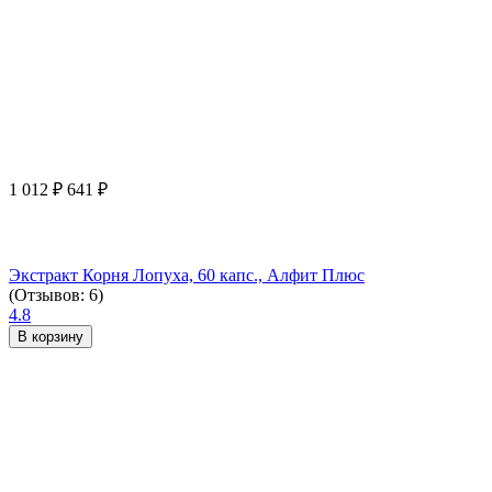
1 012
₽
641
₽
Экстракт Корня Лопуха, 60 капс., Алфит Плюс
(Отзывов: 6)
4.8
В корзину