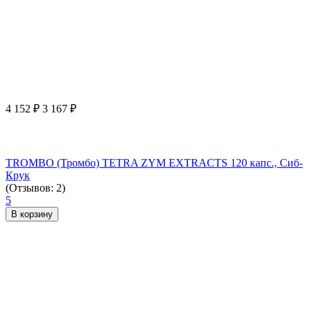
4 152
₽
3 167
₽
TROMBO (Тромбо) TETRA ZYM EXTRACTS 120 капс., Сиб-
Крук
(Отзывов: 2)
5
В корзину