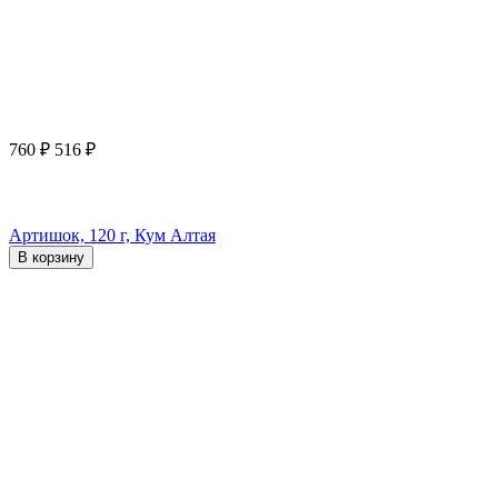
760
₽
516
₽
Артишок, 120 г, Кум Алтая
В корзину