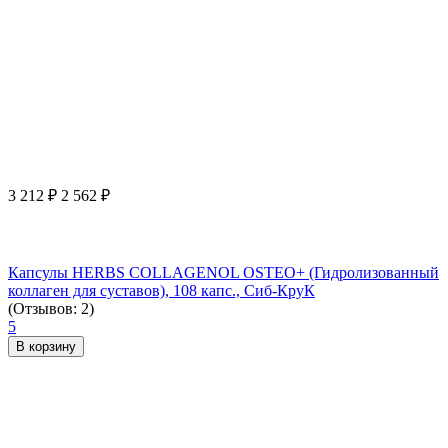
3 212
₽
2 562
₽
Капсулы HERBS COLLAGENOL OSTEO+ (Гидролизованный
коллаген для суставов), 108 капс., Сиб-КруК
(Отзывов: 2)
5
В корзину