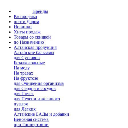
Бренды
Распродажа
почти Даром
Новинки
Хиты продаж
Товары со скидкой
по Назначению
Алтайская продукция
Алтайские бальзамы
для Суставов
Безалкогольные
На меду
На травах
На фруктозе
для Очищения организма
для Сердца и сосудов
для Почек
для Печени и желчного
пузыря
для Легких
Алтайские БАДы и добавки
Венозная система
при Гиппертонии