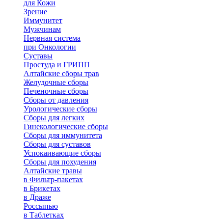
для Кожи
Зрение
Иммунитет
Мужчинам
Нервная система
при Онкологии
Суставы
Простуда и ГРИПП
Алтайские сборы трав
Желудочные сборы
Печеночные сборы
Сборы от давления
Урологические сборы
Сборы для легких
Гинекологические сборы
Сборы для иммунитета
Сборы для суставов
Успокаивающие сборы
Сборы для похудения
Алтайские травы
в Фильтр-пакетах
в Брикетах
в Драже
Россыпью
в Таблетках