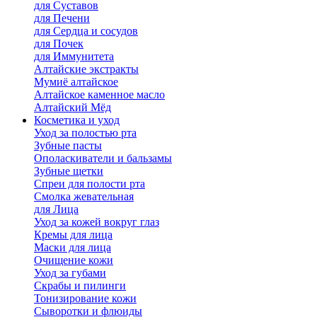
для Cуставов
для Печени
для Сердца и сосудов
для Почек
для Иммунитета
Алтайские экстракты
Мумиё алтайское
Алтайское каменное масло
Алтайский Мёд
Косметика и уход
Уход за полостью рта
Зубные пасты
Ополаскиватели и бальзамы
Зубные щетки
Спреи для полости рта
Смолка жевательная
для Лица
Уход за кожей вокруг глаз
Кремы для лица
Маски для лица
Очищение кожи
Уход за губами
Скрабы и пилинги
Тонизирование кожи
Сыворотки и флюиды