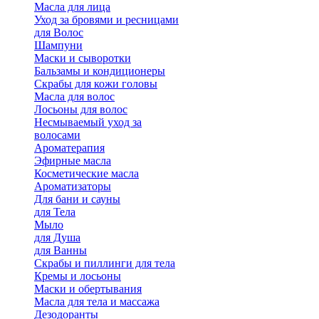
Масла для лица
Уход за бровями и ресницами
для Волос
Шампуни
Маски и сыворотки
Бальзамы и кондиционеры
Скрабы для кожи головы
Масла для волос
Лосьоны для волос
Несмываемый уход за
волосами
Ароматерапия
Эфирные масла
Косметические масла
Ароматизаторы
Для бани и сауны
для Тела
Мыло
для Душа
для Ванны
Скрабы и пиллинги для тела
Кремы и лосьоны
Маски и обертывания
Масла для тела и массажа
Дезодоранты