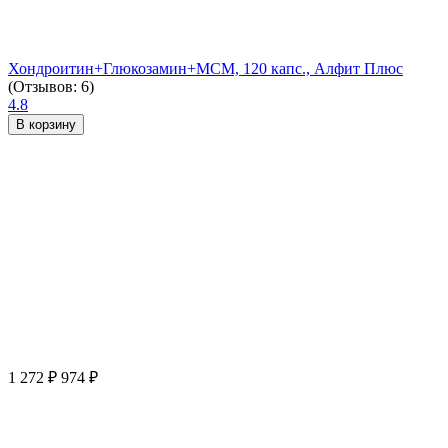
Хондроитин+Глюкозамин+МСМ, 120 капс., Алфит Плюс
(Отзывов: 6)
4.8
В корзину
1 272
₽
974
₽