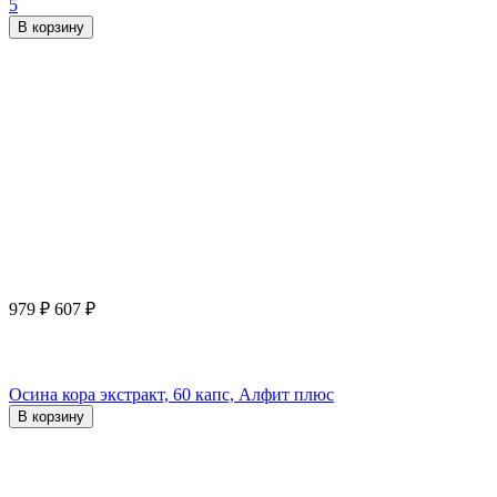
5
В корзину
979
₽
607
₽
Осина кора экстракт, 60 капс, Алфит плюс
В корзину