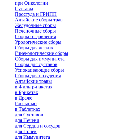
при Онкологии
Суставы
Простуда и ГРИПП
Алтайские сборы трав
Желудочные сборы
Печеночные сборы
Сборы от давления
Урологические сборы
Сборы для легких
Гинекологические сборы
Сборы для иммунитета
Сборы для суставов
Успокаивающие сборы
Сборы для похудения
Алтайские травы
в Фильтр-пакетах
в Брикетах
в Драже
Россыпью
в Таблетках
для Cуставов
для Печени
для Сердца и сосудов
для Почек
для Иммунитета