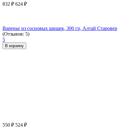
832
₽
624
₽
Варенье из сосновых шишек, 300 гр, Алтай Старовер
(Отзывов: 5)
5
В корзину
550
₽
524
₽