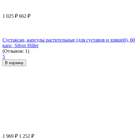
1 025
₽
662
₽
Сустаксан, капсулы растительные (для суставов и хрящей), 60
капс, Silver Hiller
(Отзывов: 1)
5
В корзину
1 969
₽
1 252
₽