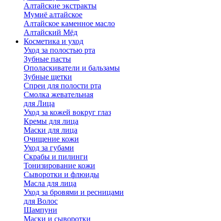
Алтайские экстракты
Мумиё алтайское
Алтайское каменное масло
Алтайский Мёд
Косметика и уход
Уход за полостью рта
Зубные пасты
Ополаскиватели и бальзамы
Зубные щетки
Спреи для полости рта
Смолка жевательная
для Лица
Уход за кожей вокруг глаз
Кремы для лица
Маски для лица
Очищение кожи
Уход за губами
Скрабы и пилинги
Тонизирование кожи
Сыворотки и флюиды
Масла для лица
Уход за бровями и ресницами
для Волос
Шампуни
Маски и сыворотки