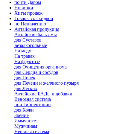
почти Даром
Новинки
Хиты продаж
Товары со скидкой
по Назначению
Алтайская продукция
Алтайские бальзамы
для Суставов
Безалкогольные
На меду
На травах
На фруктозе
для Очищения организма
для Сердца и сосудов
для Почек
для Печени и желчного пузыря
для Легких
Алтайские БАДы и добавки
Венозная система
при Гиппертонии
для Кожи
Зрение
Иммунитет
Мужчинам
Нервная система