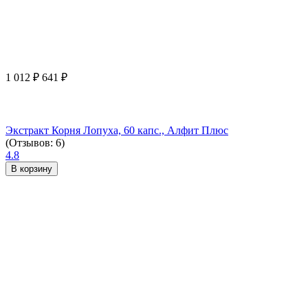
1 012
₽
641
₽
Экстракт Корня Лопуха, 60 капс., Алфит Плюс
(Отзывов: 6)
4.8
В корзину