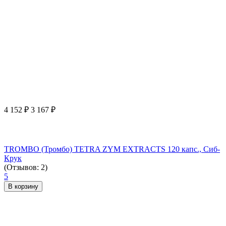
4 152
₽
3 167
₽
TROMBO (Тромбо) TETRA ZYM EXTRACTS 120 капс., Сиб-
Крук
(Отзывов: 2)
5
В корзину