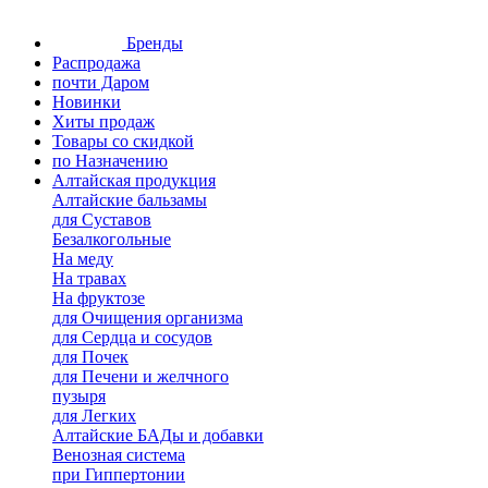
Бренды
Распродажа
почти Даром
Новинки
Хиты продаж
Товары со скидкой
по Назначению
Алтайская продукция
Алтайские бальзамы
для Суставов
Безалкогольные
На меду
На травах
На фруктозе
для Очищения организма
для Сердца и сосудов
для Почек
для Печени и желчного
пузыря
для Легких
Алтайские БАДы и добавки
Венозная система
при Гиппертонии