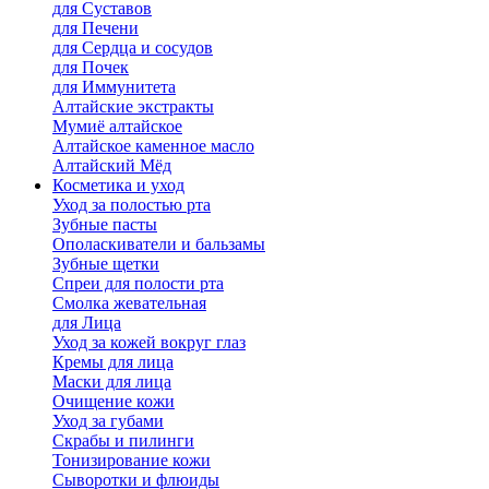
для Cуставов
для Печени
для Сердца и сосудов
для Почек
для Иммунитета
Алтайские экстракты
Мумиё алтайское
Алтайское каменное масло
Алтайский Мёд
Косметика и уход
Уход за полостью рта
Зубные пасты
Ополаскиватели и бальзамы
Зубные щетки
Спреи для полости рта
Смолка жевательная
для Лица
Уход за кожей вокруг глаз
Кремы для лица
Маски для лица
Очищение кожи
Уход за губами
Скрабы и пилинги
Тонизирование кожи
Сыворотки и флюиды