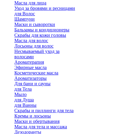
Масла для лица
Уход за бровями и ресницами
для Волос
Шампуни
Маски и сыворотки
Бальзамы и кондиционеры
Скрабы для кожи головы
Масла для волос
Лосьоны для волос
Несмываемый уход за
волосами
Ароматерапия
Эфирные масла
Косметические масла
Ароматизаторы
Для бани и сауны
для Тела
Мыло
для Душа
для Ванны
Скрабы и пиллинги для тела
Кремы и лосьоны
Маски и обертывания
Масла для тела и массажа
Дезодоранты