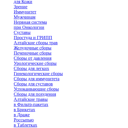
для Кожи
Зрение
Иммунитет
Мужчинам
Нервная система
при Онкологии
Суставы
Простуда и ГРИПП
Алтайские сборы трав
Желудочные сборы
Печеночные сборы
Сборы от давления
Урологические сборы
Сборы для легких
Гинекологические сборы
Сборы для иммунитета
Сборы для суставов
Успокаивающие сборы
Сборы для похудения
Алтайские травы
в Фильтр-пакетах
в Брикетах
в Драже
Россыпью
в Таблетках