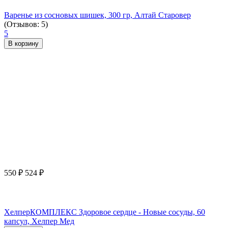
Варенье из сосновых шишек, 300 гр, Алтай Старовер
(Отзывов: 5)
5
В корзину
550
₽
524
₽
ХелперКОМПЛЕКС Здоровое сердце - Новые сосуды, 60
капсул, Хелпер Мед