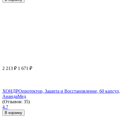
2 213
₽
1 671
₽
ХОНДРОпротектор, Защита и Восстановление, 60 капсул,
АнандаМед
(Отзывов: 35)
4.7
В корзину