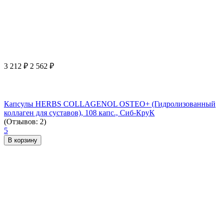
3 212
₽
2 562
₽
Капсулы HERBS COLLAGENOL OSTEO+ (Гидролизованный
коллаген для суставов), 108 капс., Сиб-КруК
(Отзывов: 2)
5
В корзину