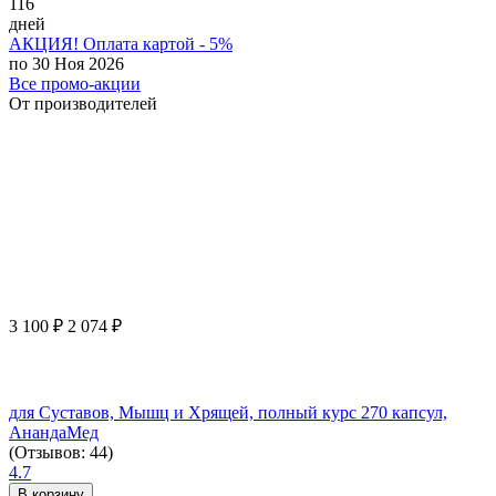
116
дней
АКЦИЯ! Оплата картой - 5%
по 30 Ноя 2026
Все промо-акции
От производителей
3 100
₽
2 074
₽
для Суставов, Мышц и Хрящей, полный курс 270 капсул,
АнандаМед
(Отзывов: 44)
4.7
В корзину