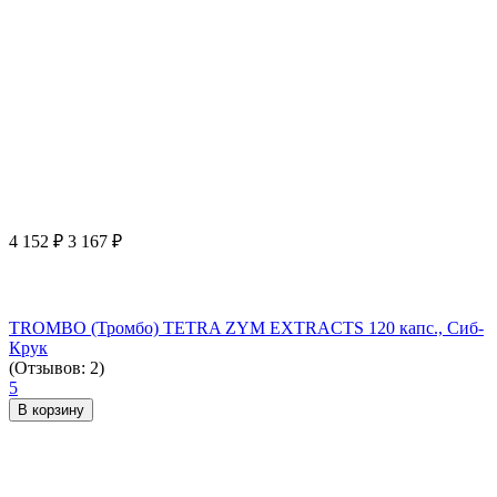
4 152
₽
3 167
₽
TROMBO (Тромбо) TETRA ZYM EXTRACTS 120 капс., Сиб-
Крук
(Отзывов: 2)
5
В корзину