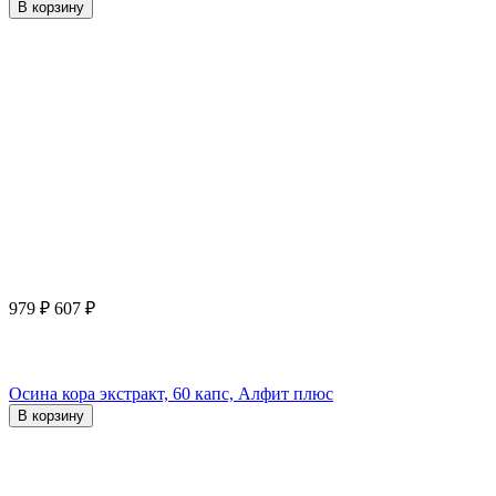
В корзину
979
₽
607
₽
Осина кора экстракт, 60 капс, Алфит плюс
В корзину