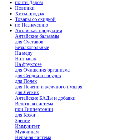
почти Даром
Новинки
Хиты продаж
Товары со скидкой
по Назначению
Алтайская продукция
Алтайские бальзамы
для Суставов
Безалкогольные
На меду
На травах
На фруктозе
для Очищения организма
для Сердца и сосудов
для Почек
для Печени и желчного пузыря
для Легких
Алтайские БАДы и добавки
Венозная система
при Гиппертонии
для Кожи
Зрение
Иммунитет
Мужчинам
Нервная система