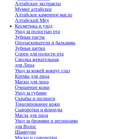
Алтайские экстракты
Мумиё алтайское
Алтайское каменное масло
Алтайский Мёд
Косметика и уход
Уход за полостью рта
Зубные пасты
Ополаскиватели и бальзамы
Зубные щетки
Спреи для полости рта
Смолка жевательная
для Лица
Уход за кожей вокруг глаз
Кремы для лица
Маски для лица
Очищение кожи
Уход за губами
Скрабы и пилинги
Тонизирование кожи
Сыворотки и флюиды
Масла для лица
Уход за бровями и ресницами
для Волос
Шампуни
Маски и сыворотки