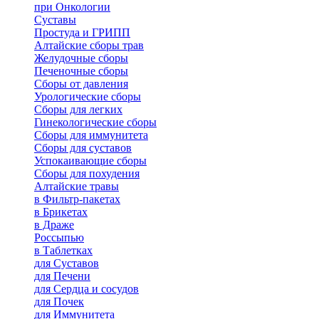
при Онкологии
Суставы
Простуда и ГРИПП
Алтайские сборы трав
Желудочные сборы
Печеночные сборы
Сборы от давления
Урологические сборы
Сборы для легких
Гинекологические сборы
Сборы для иммунитета
Сборы для суставов
Успокаивающие сборы
Сборы для похудения
Алтайские травы
в Фильтр-пакетах
в Брикетах
в Драже
Россыпью
в Таблетках
для Cуставов
для Печени
для Сердца и сосудов
для Почек
для Иммунитета