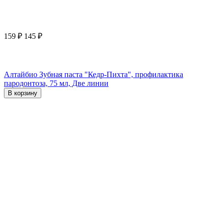
159
₽
145
₽
Алтайбио Зубная паста "Кедр-Пихта", профилактика
пародонтоза, 75 мл, Две линии
В корзину