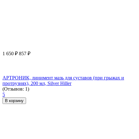
1 650
₽
857
₽
АРТРОНИК, линимент мазь для суставов (при грыжах и
протрузиях), 200 мл, Silver Hiller
(Отзывов: 1)
5
В корзину