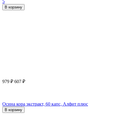
5
В корзину
979
₽
607
₽
Осина кора экстракт, 60 капс, Алфит плюс
В корзину