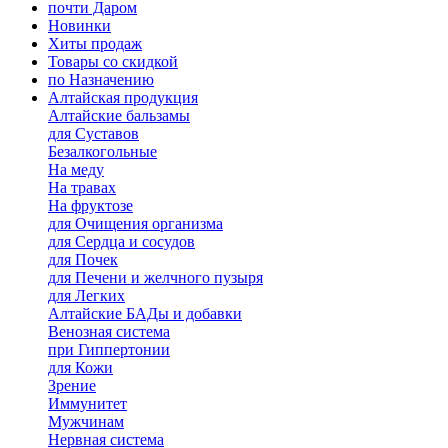
почти Даром
Новинки
Хиты продаж
Товары со скидкой
по Назначению
Алтайская продукция
Алтайские бальзамы
для Суставов
Безалкогольные
На меду
На травах
На фруктозе
для Очищения организма
для Сердца и сосудов
для Почек
для Печени и желчного пузыря
для Легких
Алтайские БАДы и добавки
Венозная система
при Гиппертонии
для Кожи
Зрение
Иммунитет
Мужчинам
Нервная система