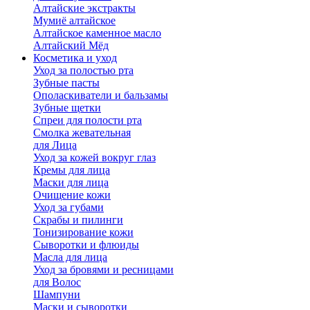
Алтайские экстракты
Мумиё алтайское
Алтайское каменное масло
Алтайский Мёд
Косметика и уход
Уход за полостью рта
Зубные пасты
Ополаскиватели и бальзамы
Зубные щетки
Спреи для полости рта
Смолка жевательная
для Лица
Уход за кожей вокруг глаз
Кремы для лица
Маски для лица
Очищение кожи
Уход за губами
Скрабы и пилинги
Тонизирование кожи
Сыворотки и флюиды
Масла для лица
Уход за бровями и ресницами
для Волос
Шампуни
Маски и сыворотки