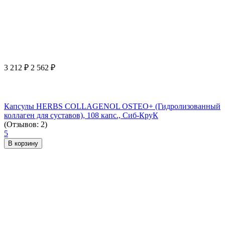
3 212
₽
2 562
₽
Капсулы HERBS COLLAGENOL OSTEO+ (Гидролизованный
коллаген для суставов), 108 капс., Сиб-КруК
(Отзывов: 2)
5
В корзину