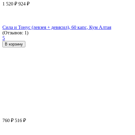
1 520
₽
924
₽
Сила и Тонус (левзея + девясил), 60 капс, Кум Алтая
(Отзывов: 1)
5
В корзину
760
₽
516
₽