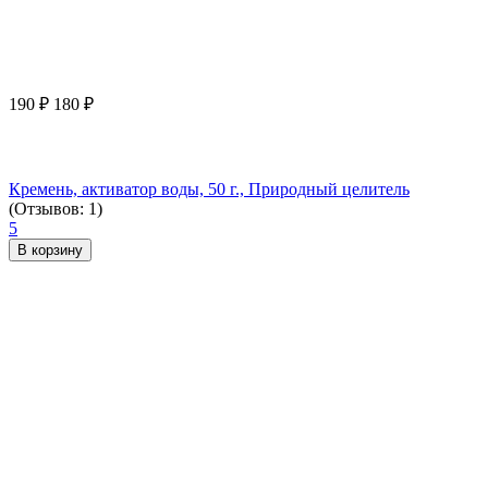
190
₽
180
₽
Кремень, активатор воды, 50 г., Природный целитель
(Отзывов: 1)
5
В корзину