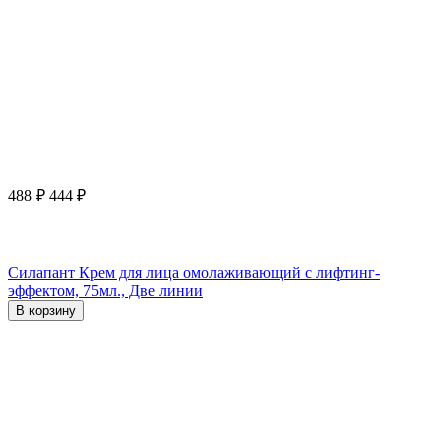
488
₽
444
₽
Силапант Крем для лица омолаживающий с лифтинг-
эффектом, 75мл., Две линии
В корзину