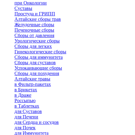
при Онкологии
Суставы
Простуда и ГРИПП
Алтайские сборы трав
Желудочные сборы
Печеночные сборы
Сборы от давления
Урологические сборы
Сборы для легких
Гинекологические сборы
Сборы для иммунитета
Сборы для суставов
Успокаивающие сборы
Сборы для похудения
Алтайские травы
в Фильтр-пакетах
в Брикетах
в Драже
Россыпью
в Таблетках
для Cуставов
для Печени
для Сердца и сосудов
для Почек
для Иммунитета