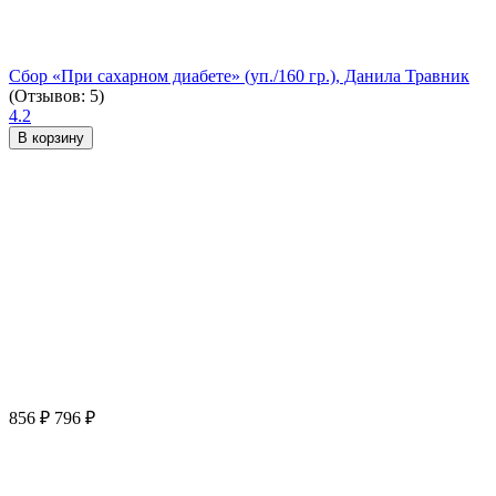
Сбор «При сахарном диабете» (уп./160 гр.), Данила Травник
(Отзывов: 5)
4.2
В корзину
856
₽
796
₽