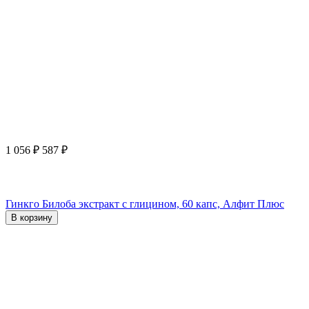
1 056
₽
587
₽
Гинкго Билоба экстракт с глицином, 60 капс, Алфит Плюс
В корзину