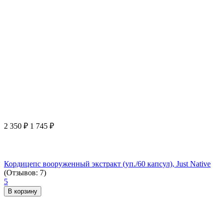
2 350
₽
1 745
₽
Кордицепс вооруженный экстракт (уп./60 капсул), Just Native
(Отзывов: 7)
5
В корзину