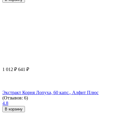
1 012
₽
641
₽
Экстракт Корня Лопуха, 60 капс., Алфит Плюс
(Отзывов: 6)
4.8
В корзину