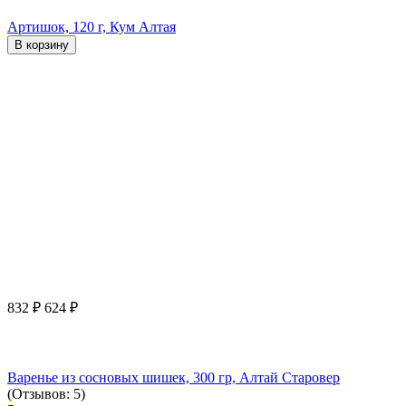
Артишок, 120 г, Кум Алтая
В корзину
832
₽
624
₽
Варенье из сосновых шишек, 300 гр, Алтай Старовер
(Отзывов: 5)