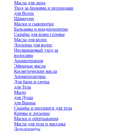
Масла для лица
Уход за бровями и ресницами
для Волос
Шампуни
Маски и сыворотки
Бальзамы и кондиционеры
Скрабы для кожи головы
Масла для волос
Лосьоны для волос
Несмываемый уход за
волосами
Ароматерапия
Эфирные масла
Косметические масла
Ароматизаторы
Для бани и сауны
для Тела
Мыло
для Душа
для Ванны
Скрабы и пиллинги для тела
Кремы и лосьоны
Маски и обертывания
Масла для тела и массажа
Дезодоранты