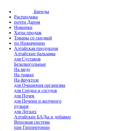
Бренды
Распродажа
почти Даром
Новинки
Хиты продаж
Товары со скидкой
по Назначению
Алтайская продукция
Алтайские бальзамы
для Суставов
Безалкогольные
На меду
На травах
На фруктозе
для Очищения организма
для Сердца и сосудов
для Почек
для Печени и желчного
пузыря
для Легких
Алтайские БАДы и добавки
Венозная система
при Гиппертонии