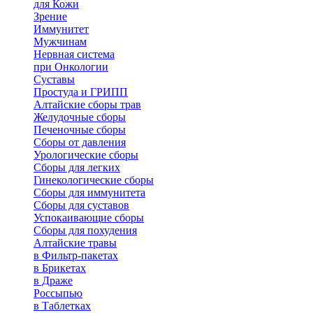
для Кожи
Зрение
Иммунитет
Мужчинам
Нервная система
при Онкологии
Суставы
Простуда и ГРИПП
Алтайские сборы трав
Желудочные сборы
Печеночные сборы
Сборы от давления
Урологические сборы
Сборы для легких
Гинекологические сборы
Сборы для иммунитета
Сборы для суставов
Успокаивающие сборы
Сборы для похудения
Алтайские травы
в Фильтр-пакетах
в Брикетах
в Драже
Россыпью
в Таблетках