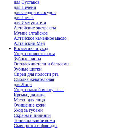
для Cуставов
для Печени
для Сердца и сосудов
для Почек
для Иммунитета
Алтайские экстракты
Мумиё алтайское
Алтайское каменное масло
Алтайский Мёд
Косметика и уход
Уход за полостью рта
Зубные пасты
Ополаскиватели и бальзамы
Зубные щетки
Спреи для полости рта
Смолка жевательная
для Лица
Уход за кожей вокруг глаз
Кремы для лица
Маски для лица
Очищение кожи
Уход за губами
Скрабы и пилинги
Тонизирование кожи
Сыворотки и флюиды