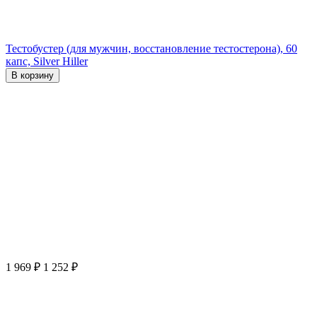
Тестобустер (для мужчин, восстановление тестостерона), 60
капс, Silver Hiller
В корзину
1 969
₽
1 252
₽