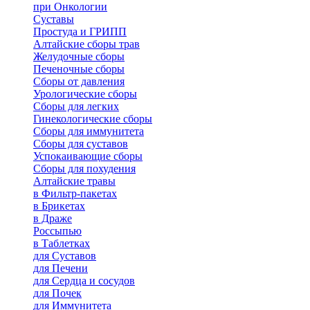
при Онкологии
Суставы
Простуда и ГРИПП
Алтайские сборы трав
Желудочные сборы
Печеночные сборы
Сборы от давления
Урологические сборы
Сборы для легких
Гинекологические сборы
Сборы для иммунитета
Сборы для суставов
Успокаивающие сборы
Сборы для похудения
Алтайские травы
в Фильтр-пакетах
в Брикетах
в Драже
Россыпью
в Таблетках
для Cуставов
для Печени
для Сердца и сосудов
для Почек
для Иммунитета