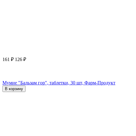
161
₽
126
₽
Мумие "Бальзам гор", таблетки, 30 шт, Фарм-Продукт
В корзину