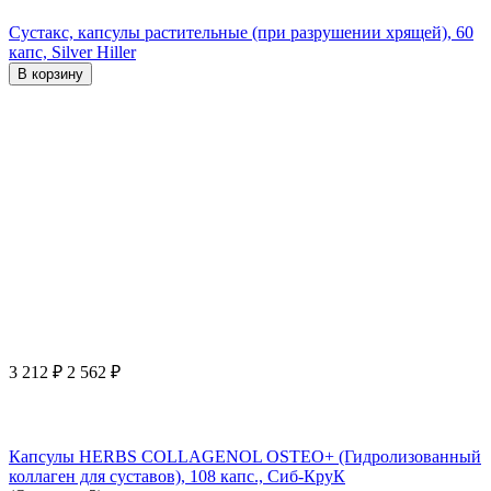
Сустакс, капсулы растительные (при разрушении хрящей), 60
капс, Silver Hiller
В корзину
3 212
₽
2 562
₽
Капсулы HERBS COLLAGENOL OSTEO+ (Гидролизованный
коллаген для суставов), 108 капс., Сиб-КруК