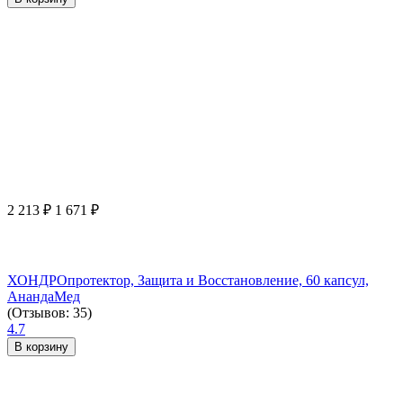
2 213
₽
1 671
₽
ХОНДРОпротектор, Защита и Восстановление, 60 капсул,
АнандаМед
(Отзывов: 35)
4.7
В корзину