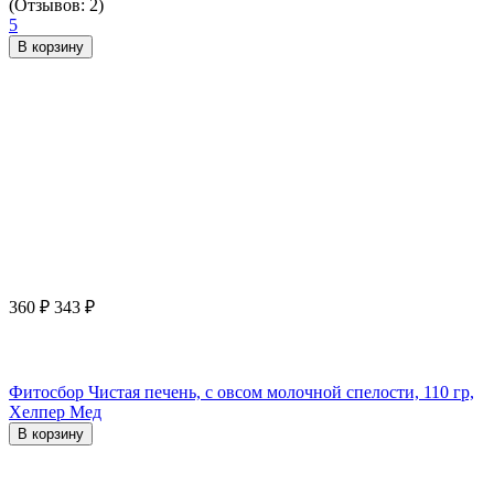
(Отзывов: 2)
5
В корзину
360
₽
343
₽
Фитосбор Чистая печень, с овсом молочной спелости, 110 гр,
Хелпер Мед
В корзину