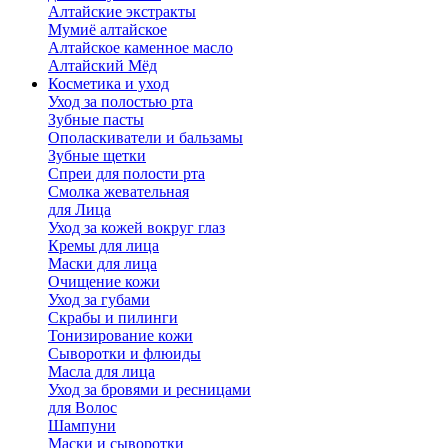
Алтайские экстракты
Мумиё алтайское
Алтайское каменное масло
Алтайский Мёд
Косметика и уход
Уход за полостью рта
Зубные пасты
Ополаскиватели и бальзамы
Зубные щетки
Спреи для полости рта
Смолка жевательная
для Лица
Уход за кожей вокруг глаз
Кремы для лица
Маски для лица
Очищение кожи
Уход за губами
Скрабы и пилинги
Тонизирование кожи
Сыворотки и флюиды
Масла для лица
Уход за бровями и ресницами
для Волос
Шампуни
Маски и сыворотки