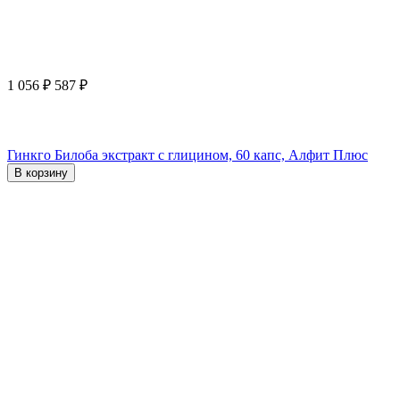
1 056
₽
587
₽
Гинкго Билоба экстракт с глицином, 60 капс, Алфит Плюс
В корзину