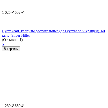
1 025
₽
662
₽
Сустаксан, капсулы растительные (для суставов и хрящей), 60
капс, Silver Hiller
(Отзывов: 1)
5
В корзину
1 280
₽
660
₽