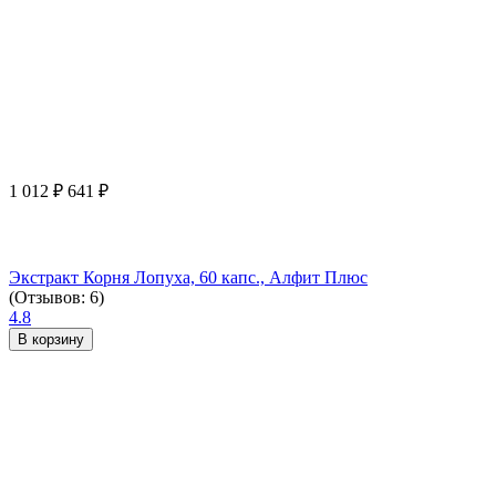
1 012
₽
641
₽
Экстракт Корня Лопуха, 60 капс., Алфит Плюс
(Отзывов: 6)
4.8
В корзину