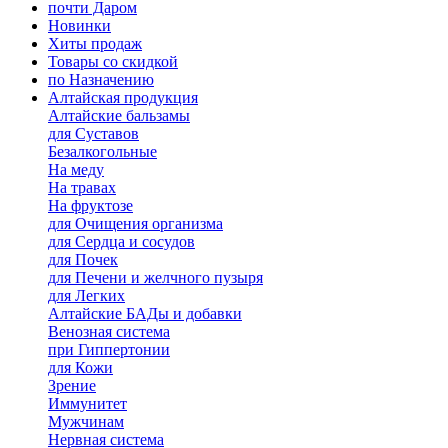
почти Даром
Новинки
Хиты продаж
Товары со скидкой
по Назначению
Алтайская продукция
Алтайские бальзамы
для Суставов
Безалкогольные
На меду
На травах
На фруктозе
для Очищения организма
для Сердца и сосудов
для Почек
для Печени и желчного пузыря
для Легких
Алтайские БАДы и добавки
Венозная система
при Гиппертонии
для Кожи
Зрение
Иммунитет
Мужчинам
Нервная система