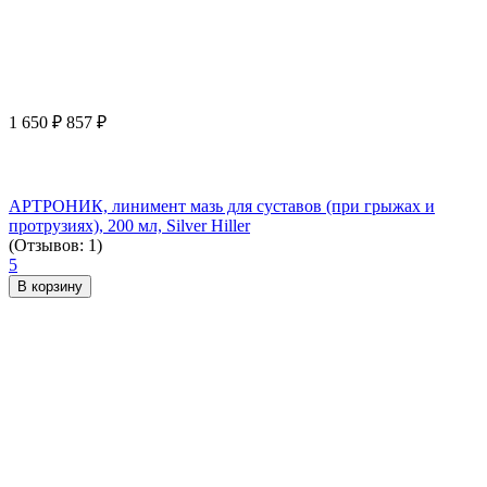
1 650
₽
857
₽
АРТРОНИК, линимент мазь для суставов (при грыжах и
протрузиях), 200 мл, Silver Hiller
(Отзывов: 1)
5
В корзину