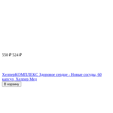
550
₽
524
₽
ХелперКОМПЛЕКС Здоровое сердце - Новые сосуды, 60
капсул, Хелпер Мед
В корзину