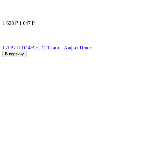
1 628
₽
1 047
₽
L-ТРИПТОФАН, 120 капс., Алфит Плюс
В корзину