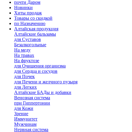
почти Даром
Новинки
Хиты продаж
Товары со скидкой
по Назначению
Алтайская продукция
Алтайские бальзамы
для Суставов
Безалкогольные
На меду
На травах
На фруктозе
для Очищения организма
для Сердца и сосудов
для Почек
для Печени и желчного пузыря
для Легких
Алтайские БАДы и добавки
Венозная система
при Гиппертонии
для Кожи
Зрение
Иммунитет
Мужчинам
Нервная система