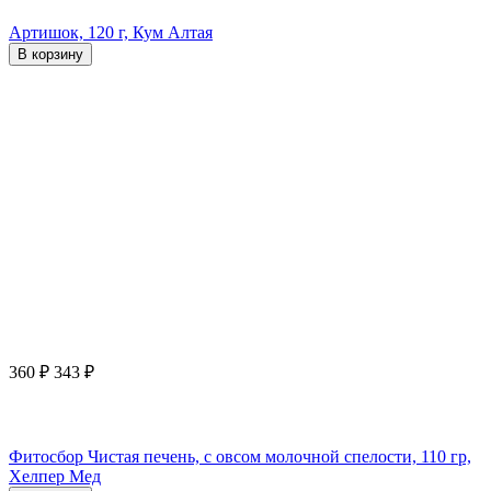
Артишок, 120 г, Кум Алтая
В корзину
360
₽
343
₽
Фитосбор Чистая печень, с овсом молочной спелости, 110 гр,
Хелпер Мед