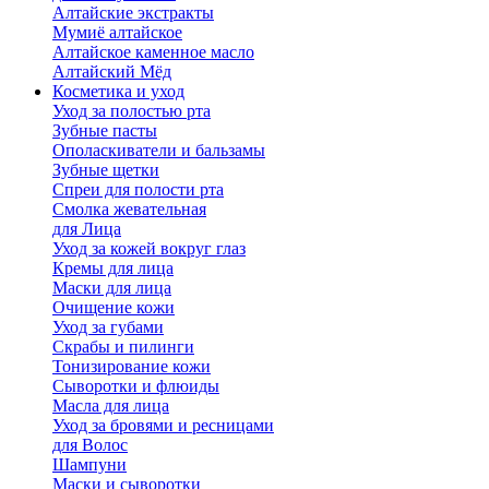
Алтайские экстракты
Мумиё алтайское
Алтайское каменное масло
Алтайский Мёд
Косметика и уход
Уход за полостью рта
Зубные пасты
Ополаскиватели и бальзамы
Зубные щетки
Спреи для полости рта
Смолка жевательная
для Лица
Уход за кожей вокруг глаз
Кремы для лица
Маски для лица
Очищение кожи
Уход за губами
Скрабы и пилинги
Тонизирование кожи
Сыворотки и флюиды
Масла для лица
Уход за бровями и ресницами
для Волос
Шампуни
Маски и сыворотки