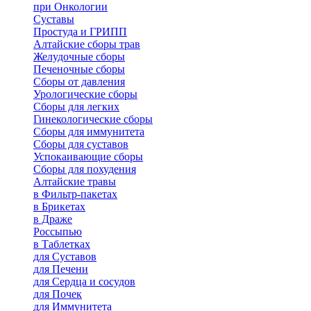
при Онкологии
Суставы
Простуда и ГРИПП
Алтайские сборы трав
Желудочные сборы
Печеночные сборы
Сборы от давления
Урологические сборы
Сборы для легких
Гинекологические сборы
Сборы для иммунитета
Сборы для суставов
Успокаивающие сборы
Сборы для похудения
Алтайские травы
в Фильтр-пакетах
в Брикетах
в Драже
Россыпью
в Таблетках
для Cуставов
для Печени
для Сердца и сосудов
для Почек
для Иммунитета