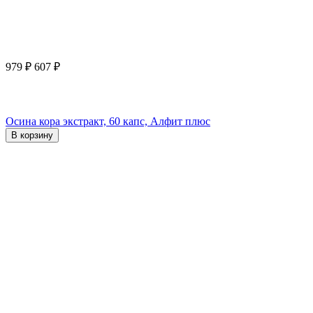
979
₽
607
₽
Осина кора экстракт, 60 капс, Алфит плюс
В корзину