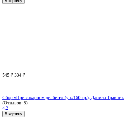
В корзину
545
₽
334
₽
Сбор «При сахарном диабете» (уп./160 гр.), Данила Травник
(Отзывов: 5)
4.2
В корзину