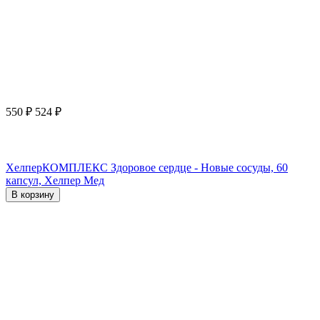
550
₽
524
₽
ХелперКОМПЛЕКС Здоровое сердце - Новые сосуды, 60
капсул, Хелпер Мед
В корзину