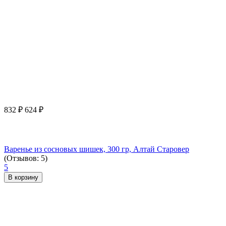
832
₽
624
₽
Варенье из сосновых шишек, 300 гр, Алтай Старовер
(Отзывов: 5)
5
В корзину