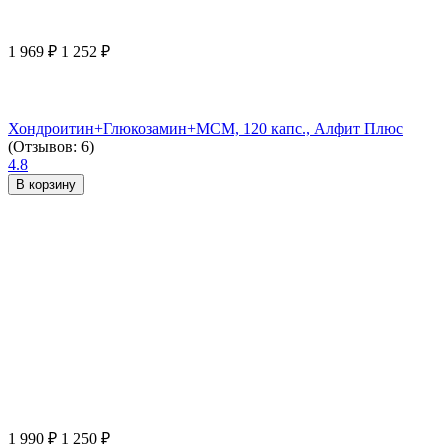
1 969
₽
1 252
₽
Хондроитин+Глюкозамин+МСМ, 120 капс., Алфит Плюс
(Отзывов: 6)
4.8
В корзину
1 990
₽
1 250
₽