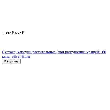
1 382
₽
652
₽
Сустакс, капсулы растительные (при разрушении хрящей), 60
капс, Silver Hiller
В корзину