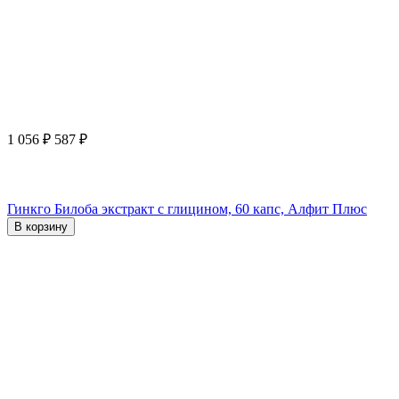
1 056
₽
587
₽
Гинкго Билоба экстракт с глицином, 60 капс, Алфит Плюс
В корзину