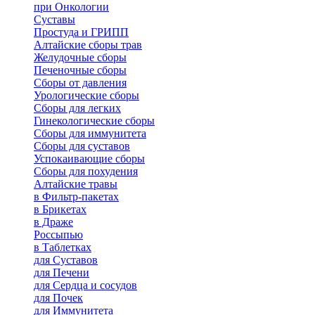
при Онкологии
Суставы
Простуда и ГРИПП
Алтайские сборы трав
Желудочные сборы
Печеночные сборы
Сборы от давления
Урологические сборы
Сборы для легких
Гинекологические сборы
Сборы для иммунитета
Сборы для суставов
Успокаивающие сборы
Сборы для похудения
Алтайские травы
в Фильтр-пакетах
в Брикетах
в Драже
Россыпью
в Таблетках
для Cуставов
для Печени
для Сердца и сосудов
для Почек
для Иммунитета