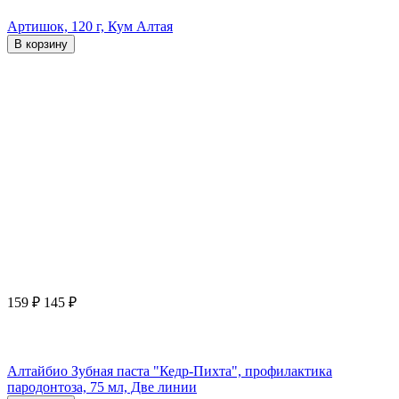
Артишок, 120 г, Кум Алтая
В корзину
159
₽
145
₽
Алтайбио Зубная паста "Кедр-Пихта", профилактика
пародонтоза, 75 мл, Две линии