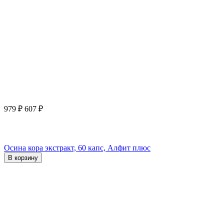
979
₽
607
₽
Осина кора экстракт, 60 капс, Алфит плюс
В корзину