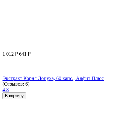
1 012
₽
641
₽
Экстракт Корня Лопуха, 60 капс., Алфит Плюс
(Отзывов: 6)
4.8
В корзину