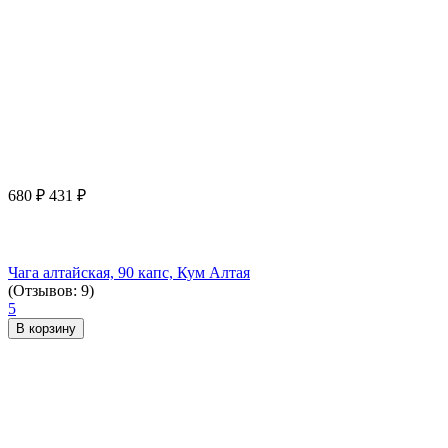
680
₽
431
₽
Чага алтайская, 90 капс, Кум Алтая
(Отзывов: 9)
5
В корзину