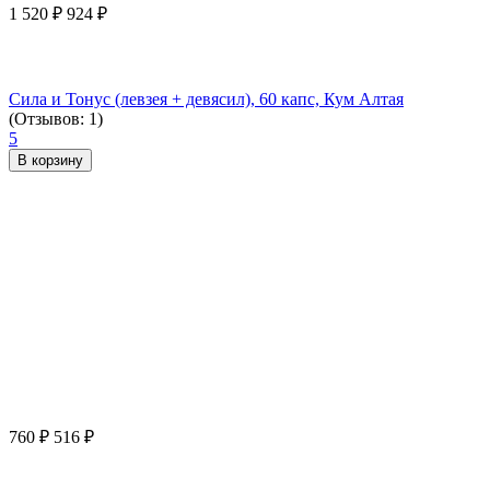
1 520
₽
924
₽
Сила и Тонус (левзея + девясил), 60 капс, Кум Алтая
(Отзывов: 1)
5
В корзину
760
₽
516
₽