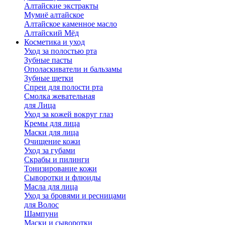
Алтайские экстракты
Мумиё алтайское
Алтайское каменное масло
Алтайский Мёд
Косметика и уход
Уход за полостью рта
Зубные пасты
Ополаскиватели и бальзамы
Зубные щетки
Спреи для полости рта
Смолка жевательная
для Лица
Уход за кожей вокруг глаз
Кремы для лица
Маски для лица
Очищение кожи
Уход за губами
Скрабы и пилинги
Тонизирование кожи
Сыворотки и флюиды
Масла для лица
Уход за бровями и ресницами
для Волос
Шампуни
Маски и сыворотки