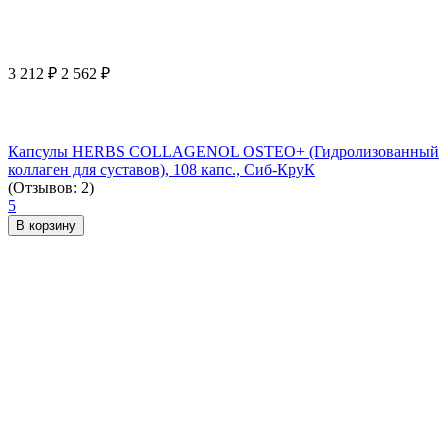
3 212
₽
2 562
₽
Капсулы HERBS COLLAGENOL OSTEO+ (Гидролизованный
коллаген для суставов), 108 капс., Сиб-КруК
(Отзывов: 2)
5
В корзину