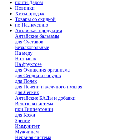
почти Даром
Новинки
Хиты продаж
Товары со скидкой
по Назначению
Алтайская продукция
Алтайские бальзамы
для Суставов
Безалкогольные
На меду
На травах
На фруктозе
для Очищения организма
для Сердца и сосудов
для Почек
для Печени и желчного пузыря
для Легких
Алтайские БАДы и добавки
Венозная система
при Гиппертонии
для Кожи
Зрение
Иммунитет
Мужчинам
Нервная система