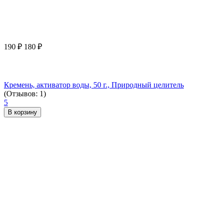
190
₽
180
₽
Кремень, активатор воды, 50 г., Природный целитель
(Отзывов: 1)
5
В корзину