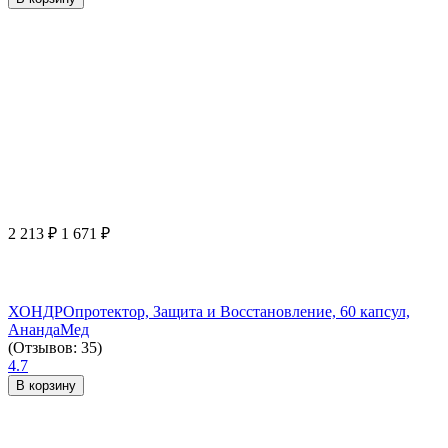
2 213
₽
1 671
₽
ХОНДРОпротектор, Защита и Восстановление, 60 капсул,
АнандаМед
(Отзывов: 35)
4.7
В корзину