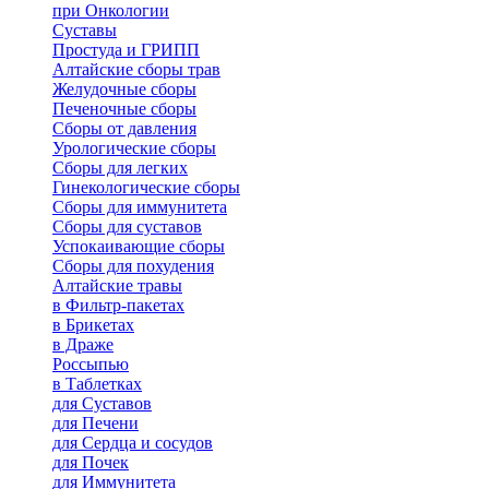
при Онкологии
Суставы
Простуда и ГРИПП
Алтайские сборы трав
Желудочные сборы
Печеночные сборы
Сборы от давления
Урологические сборы
Сборы для легких
Гинекологические сборы
Сборы для иммунитета
Сборы для суставов
Успокаивающие сборы
Сборы для похудения
Алтайские травы
в Фильтр-пакетах
в Брикетах
в Драже
Россыпью
в Таблетках
для Cуставов
для Печени
для Сердца и сосудов
для Почек
для Иммунитета