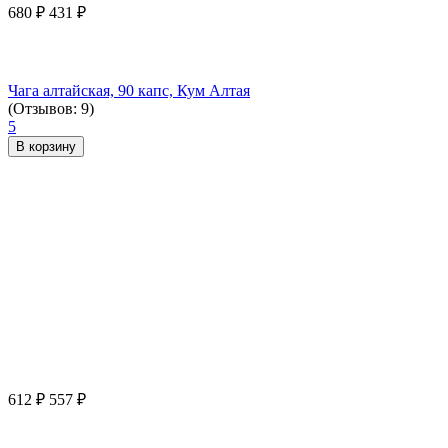
680
₽
431
₽
Чага алтайская, 90 капс, Кум Алтая
(Отзывов: 9)
5
В корзину
612
₽
557
₽