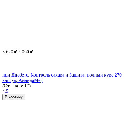
3 620
₽
2 060
₽
при Диабете. Контроль сахара и Защита, полный курс 270
капсул, АнандаМед
(Отзывов: 17)
4.5
В корзину