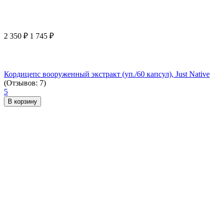
2 350
₽
1 745
₽
Кордицепс вооруженный экстракт (уп./60 капсул), Just Native
(Отзывов: 7)
5
В корзину