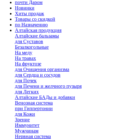
почти Даром
Новинки
Хиты продаж
Товары со скидкой
по Назначению
Алтайская продукция
Алтайские бальзамы
для Суставов
Безалкогольные
На меду
На травах
На фруктозе
для Очищения организма
для Сердца и сосудов
для Почек
для Печени и желчного пузыря
для Легких
Алтайские БАДы и добавки
Венозная система
при Гиппертонии
для Кожи
Зрение
Иммунитет
Мужчинам
Нервная система