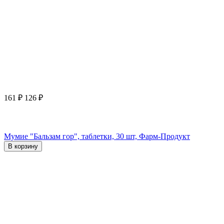
161
₽
126
₽
Мумие "Бальзам гор", таблетки, 30 шт, Фарм-Продукт
В корзину