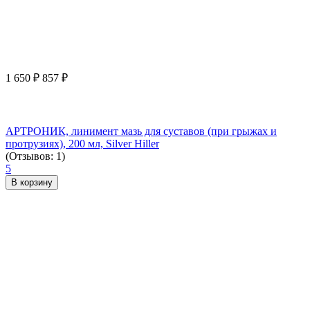
1 650
₽
857
₽
АРТРОНИК, линимент мазь для суставов (при грыжах и
протрузиях), 200 мл, Silver Hiller
(Отзывов: 1)
5
В корзину