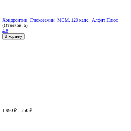
Хондроитин+Глюкозамин+МСМ, 120 капс., Алфит Плюс
(Отзывов: 6)
4.8
В корзину
1 990
₽
1 250
₽