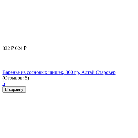
832
₽
624
₽
Варенье из сосновых шишек, 300 гр, Алтай Старовер
(Отзывов: 5)
5
В корзину