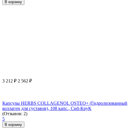
В корзину
3 212
₽
2 562
₽
Капсулы HERBS COLLAGENOL OSTEO+ (Гидролизованный
коллаген для суставов), 108 капс., Сиб-КруК
(Отзывов: 2)
5
В корзину