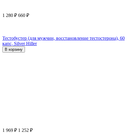
1 280
₽
660
₽
Тестобустер (для мужчин, восстановление тестостерона), 60
капс, Silver Hiller
В корзину
1 969
₽
1 252
₽