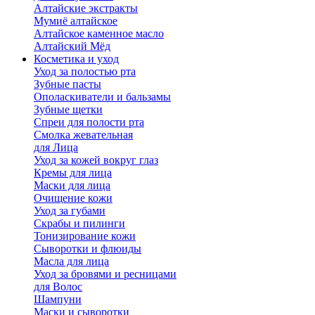
Алтайские экстракты
Мумиё алтайское
Алтайское каменное масло
Алтайский Мёд
Косметика и уход
Уход за полостью рта
Зубные пасты
Ополаскиватели и бальзамы
Зубные щетки
Спреи для полости рта
Смолка жевательная
для Лица
Уход за кожей вокруг глаз
Кремы для лица
Маски для лица
Очищение кожи
Уход за губами
Скрабы и пилинги
Тонизирование кожи
Сыворотки и флюиды
Масла для лица
Уход за бровями и ресницами
для Волос
Шампуни
Маски и сыворотки