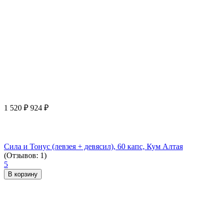
1 520
₽
924
₽
Сила и Тонус (левзея + девясил), 60 капс, Кум Алтая
(Отзывов: 1)
5
В корзину