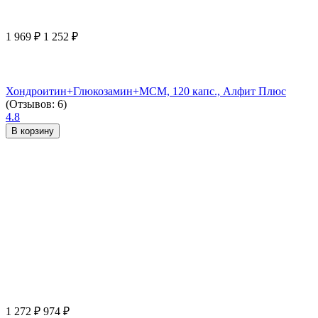
1 969
₽
1 252
₽
Хондроитин+Глюкозамин+МСМ, 120 капс., Алфит Плюс
(Отзывов: 6)
4.8
В корзину
1 272
₽
974
₽