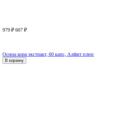
979
₽
607
₽
Осина кора экстракт, 60 капс, Алфит плюс
В корзину