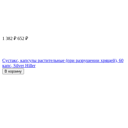
1 382
₽
652
₽
Сустакс, капсулы растительные (при разрушении хрящей), 60
капс, Silver Hiller
В корзину