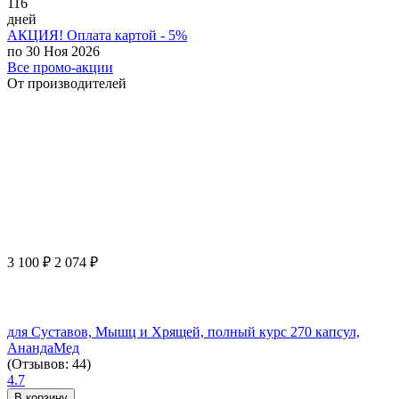
116
дней
АКЦИЯ! Оплата картой - 5%
по 30 Ноя 2026
Все промо-акции
От производителей
3 100
₽
2 074
₽
для Суставов, Мышц и Хрящей, полный курс 270 капсул,
АнандаМед
(Отзывов: 44)
4.7
В корзину