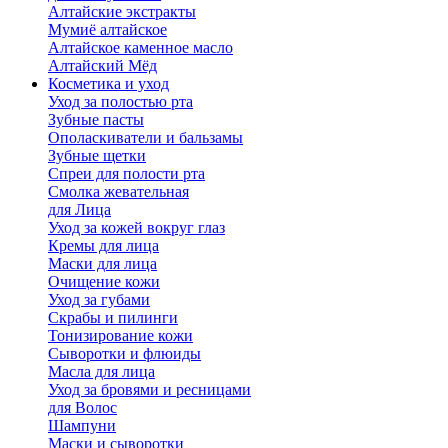
Алтайские экстракты
Мумиё алтайское
Алтайское каменное масло
Алтайский Мёд
Косметика и уход
Уход за полостью рта
Зубные пасты
Ополаскиватели и бальзамы
Зубные щетки
Спреи для полости рта
Смолка жевательная
для Лица
Уход за кожей вокруг глаз
Кремы для лица
Маски для лица
Очищение кожи
Уход за губами
Скрабы и пилинги
Тонизирование кожи
Сыворотки и флюиды
Масла для лица
Уход за бровями и ресницами
для Волос
Шампуни
Маски и сыворотки