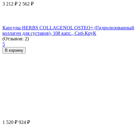
3 212
₽
2 562
₽
Капсулы HERBS COLLAGENOL OSTEO+ (Гидролизованный
коллаген для суставов), 108 капс., Сиб-КруК
(Отзывов: 2)
5
В корзину
1 520
₽
924
₽