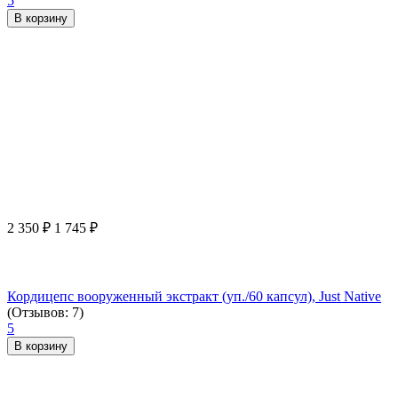
5
В корзину
2 350
₽
1 745
₽
Кордицепс вооруженный экстракт (уп./60 капсул), Just Native
(Отзывов: 7)
5
В корзину