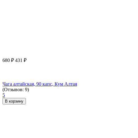
680
₽
431
₽
Чага алтайская, 90 капс, Кум Алтая
(Отзывов: 9)
5
В корзину