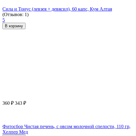
Сила и Тонус (левзея + девясил), 60 капс, Кум Алтая
(Отзывов: 1)
5
В корзину
360
₽
343
₽
Фитосбор Чистая печень, с овсом молочной спелости, 110 гр,
Хелпер Мед