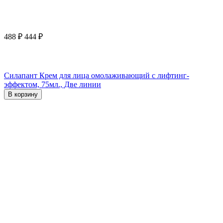
488
₽
444
₽
Силапант Крем для лица омолаживающий с лифтинг-
эффектом, 75мл., Две линии
В корзину