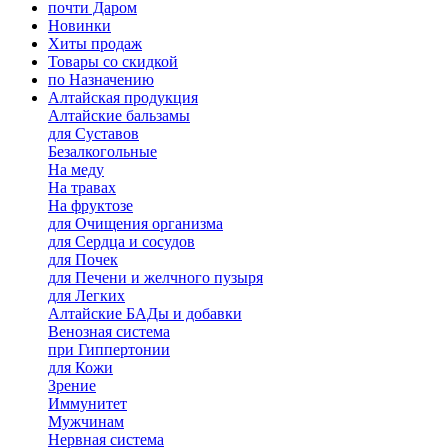
почти Даром
Новинки
Хиты продаж
Товары со скидкой
по Назначению
Алтайская продукция
Алтайские бальзамы
для Суставов
Безалкогольные
На меду
На травах
На фруктозе
для Очищения организма
для Сердца и сосудов
для Почек
для Печени и желчного пузыря
для Легких
Алтайские БАДы и добавки
Венозная система
при Гиппертонии
для Кожи
Зрение
Иммунитет
Мужчинам
Нервная система