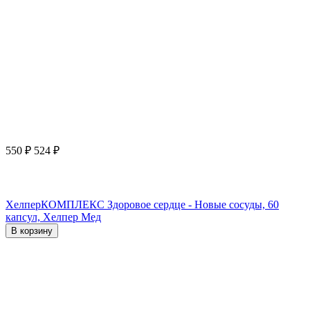
550
₽
524
₽
ХелперКОМПЛЕКС Здоровое сердце - Новые сосуды, 60
капсул, Хелпер Мед
В корзину