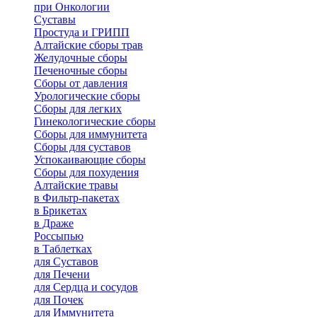
при Онкологии
Суставы
Простуда и ГРИПП
Алтайские сборы трав
Желудочные сборы
Печеночные сборы
Сборы от давления
Урологические сборы
Сборы для легких
Гинекологические сборы
Сборы для иммунитета
Сборы для суставов
Успокаивающие сборы
Сборы для похудения
Алтайские травы
в Фильтр-пакетах
в Брикетах
в Драже
Россыпью
в Таблетках
для Cуставов
для Печени
для Сердца и сосудов
для Почек
для Иммунитета