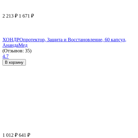
2 213
₽
1 671
₽
ХОНДРОпротектор, Защита и Восстановление, 60 капсул,
АнандаМед
(Отзывов: 35)
4.7
В корзину
1 012
₽
641
₽