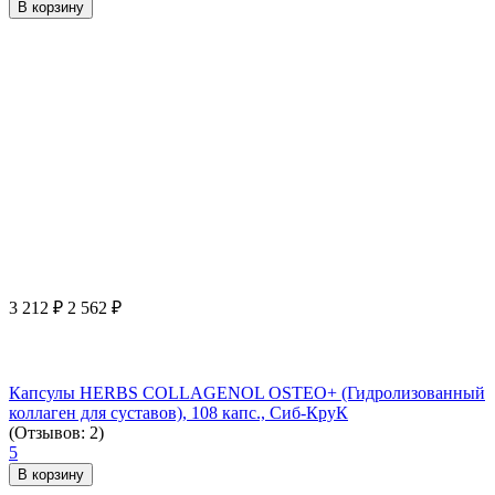
В корзину
3 212
₽
2 562
₽
Капсулы HERBS COLLAGENOL OSTEO+ (Гидролизованный
коллаген для суставов), 108 капс., Сиб-КруК
(Отзывов: 2)
5
В корзину