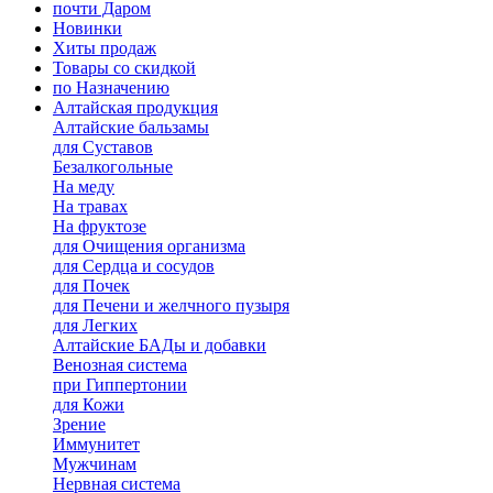
почти Даром
Новинки
Хиты продаж
Товары со скидкой
по Назначению
Алтайская продукция
Алтайские бальзамы
для Суставов
Безалкогольные
На меду
На травах
На фруктозе
для Очищения организма
для Сердца и сосудов
для Почек
для Печени и желчного пузыря
для Легких
Алтайские БАДы и добавки
Венозная система
при Гиппертонии
для Кожи
Зрение
Иммунитет
Мужчинам
Нервная система