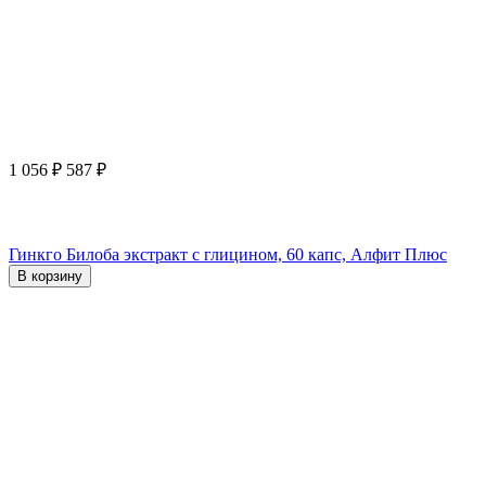
1 056
₽
587
₽
Гинкго Билоба экстракт с глицином, 60 капс, Алфит Плюс
В корзину