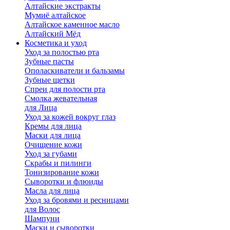
Алтайские экстракты
Мумиё алтайское
Алтайское каменное масло
Алтайский Мёд
Косметика и уход
Уход за полостью рта
Зубные пасты
Ополаскиватели и бальзамы
Зубные щетки
Спреи для полости рта
Смолка жевательная
для Лица
Уход за кожей вокруг глаз
Кремы для лица
Маски для лица
Очищение кожи
Уход за губами
Скрабы и пилинги
Тонизирование кожи
Сыворотки и флюиды
Масла для лица
Уход за бровями и ресницами
для Волос
Шампуни
Маски и сыворотки