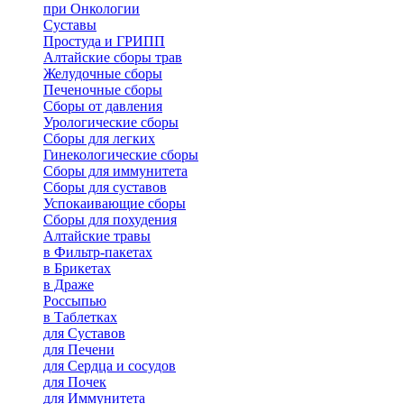
при Онкологии
Суставы
Простуда и ГРИПП
Алтайские сборы трав
Желудочные сборы
Печеночные сборы
Сборы от давления
Урологические сборы
Сборы для легких
Гинекологические сборы
Сборы для иммунитета
Сборы для суставов
Успокаивающие сборы
Сборы для похудения
Алтайские травы
в Фильтр-пакетах
в Брикетах
в Драже
Россыпью
в Таблетках
для Cуставов
для Печени
для Сердца и сосудов
для Почек
для Иммунитета