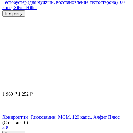
Тестобустер (для мужчин, восстановление тестостерона), 60
капс, Silver Hiller
В корзину
1 969
₽
1 252
₽
Хондроитин+Глюкозамин+МСМ, 120 капс., Алфит Плюс
(Отзывов: 6)
4.8