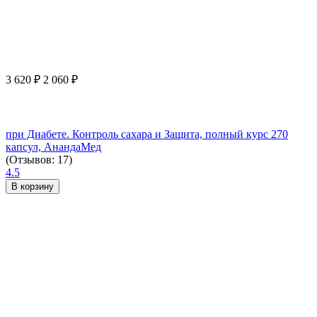
3 620
₽
2 060
₽
при Диабете. Контроль сахара и Защита, полный курс 270
капсул, АнандаМед
(Отзывов: 17)
4.5
В корзину