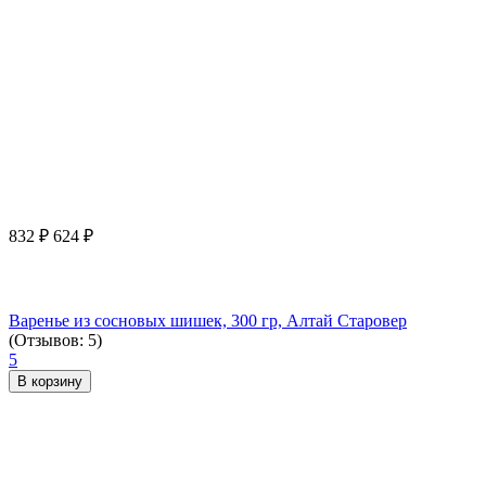
832
₽
624
₽
Варенье из сосновых шишек, 300 гр, Алтай Старовер
(Отзывов: 5)
5
В корзину