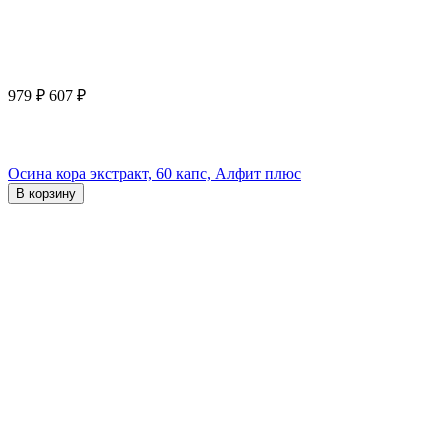
979
₽
607
₽
Осина кора экстракт, 60 капс, Алфит плюс
В корзину