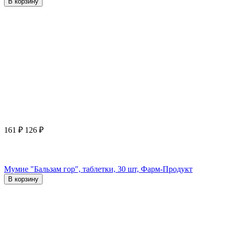
В корзину
161
₽
126
₽
Мумие "Бальзам гор", таблетки, 30 шт, Фарм-Продукт
В корзину