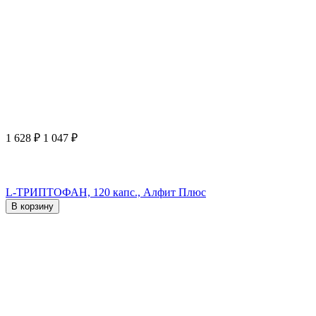
1 628
₽
1 047
₽
L-ТРИПТОФАН, 120 капс., Алфит Плюс
В корзину