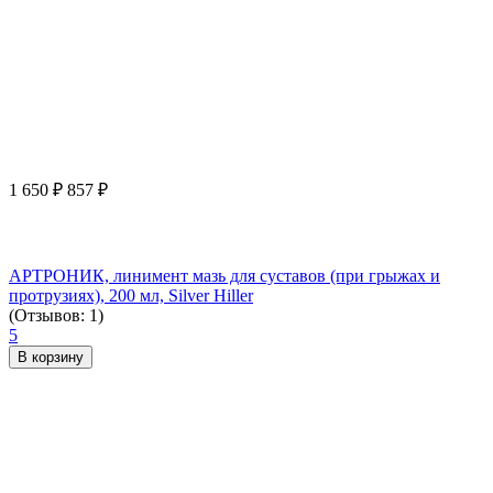
1 650
₽
857
₽
АРТРОНИК, линимент мазь для суставов (при грыжах и
протрузиях), 200 мл, Silver Hiller
(Отзывов: 1)
5
В корзину