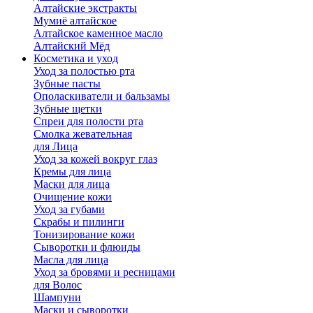
Алтайские экстракты
Мумиё алтайское
Алтайское каменное масло
Алтайский Мёд
Косметика и уход
Уход за полостью рта
Зубные пасты
Ополаскиватели и бальзамы
Зубные щетки
Спреи для полости рта
Смолка жевательная
для Лица
Уход за кожей вокруг глаз
Кремы для лица
Маски для лица
Очищение кожи
Уход за губами
Скрабы и пилинги
Тонизирование кожи
Сыворотки и флюиды
Масла для лица
Уход за бровями и ресницами
для Волос
Шампуни
Маски и сыворотки