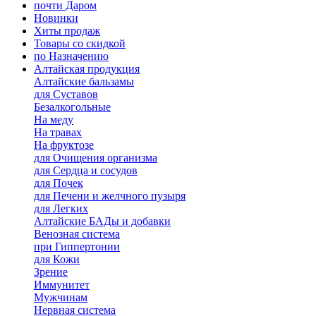
почти Даром
Новинки
Хиты продаж
Товары со скидкой
по Назначению
Алтайская продукция
Алтайские бальзамы
для Суставов
Безалкогольные
На меду
На травах
На фруктозе
для Очищения организма
для Сердца и сосудов
для Почек
для Печени и желчного пузыря
для Легких
Алтайские БАДы и добавки
Венозная система
при Гиппертонии
для Кожи
Зрение
Иммунитет
Мужчинам
Нервная система