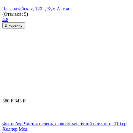
Чага алтайская, 120 г, Кум Алтая
(Отзывов: 5)
4.8
В корзину
360
₽
343
₽
Фитосбор Чистая печень, с овсом молочной спелости, 110 гр,
Хелпер Мед