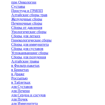
при Онкологии
Суставы
Простуда и ГРИПП
Алтайские сборы трав
Желудочные сборы
Печеночные сборы
Сборы от давления
Урологические сборы
Сборы для легких
Гинекологические сборы
Сборы для иммунитета
Сборы для суставов
Успокаивающие сборы
Сборы для похудения
Алтайские травы
в Фильтр-пакетах
в Брикетах
в Драже
Россыпью
в Таблетках
для Cуставов
для Печени
для Сердца и сосудов
для Почек
для Иммунитета