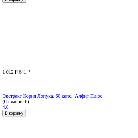
1 012
₽
641
₽
Экстракт Корня Лопуха, 60 капс., Алфит Плюс
(Отзывов: 6)
4.8
В корзину