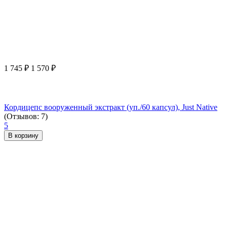
1 745
₽
1 570
₽
Кордицепс вооруженный экстракт (уп./60 капсул), Just Native
(Отзывов: 7)
5
В корзину