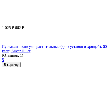
1 025
₽
662
₽
Сустаксан, капсулы растительные (для суставов и хрящей), 60
капс, Silver Hiller
(Отзывов: 1)
5
В корзину