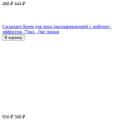
488
₽
444
₽
Силапант Крем для лица омолаживающий с лифтинг-
эффектом, 75мл., Две линии
В корзину
950
₽
588
₽