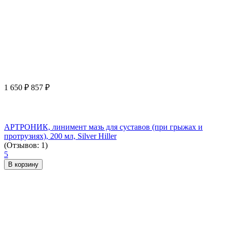
1 650
₽
857
₽
АРТРОНИК, линимент мазь для суставов (при грыжах и
протрузиях), 200 мл, Silver Hiller
(Отзывов: 1)
5
В корзину