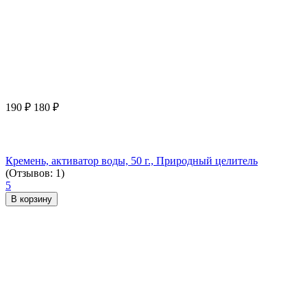
190
₽
180
₽
Кремень, активатор воды, 50 г., Природный целитель
(Отзывов: 1)
5
В корзину