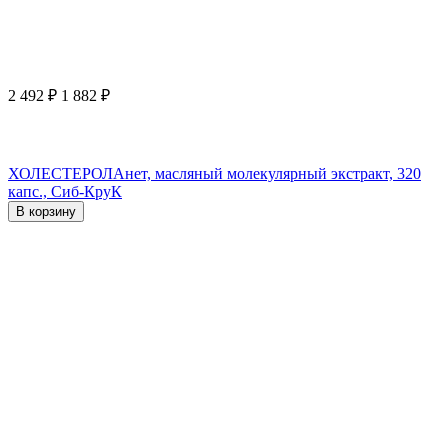
2 492
₽
1 882
₽
ХОЛЕСТЕРОЛАнет, масляный молекулярный экстракт, 320
капс., Сиб-КруК
В корзину