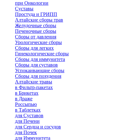
при Онкологии
Суставы
Простуда и ГРИПП
Алтайские сборы трав
Желудочные сборы
Печеночные сборы
Сборы от давления
Урологические сборы
Сборы для легких
Гинекологические сборы
Сборы для иммунитета
Сборы для суставов
Успокаивающие сборы
Сборы для похудения
Алтайские травы
в Фильтр-пакетах
в Брикетах
в Драже
Россыпью
в Таблетках
для Cуставов
для Печени
для Сердца и сосудов
для Почек
для Иммунитета