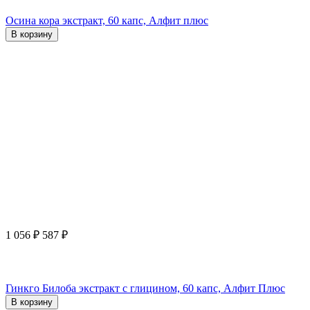
Осина кора экстракт, 60 капс, Алфит плюс
В корзину
1 056
₽
587
₽
Гинкго Билоба экстракт с глицином, 60 капс, Алфит Плюс
В корзину