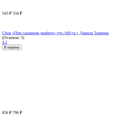
545
₽
334
₽
Сбор «При сахарном диабете» (уп./160 гр.), Данила Травник
(Отзывов: 5)
4.2
В корзину
856
₽
796
₽