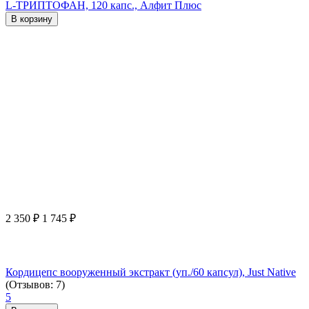
L-ТРИПТОФАН, 120 капс., Алфит Плюс
В корзину
2 350
₽
1 745
₽
Кордицепс вооруженный экстракт (уп./60 капсул), Just Native
(Отзывов: 7)
5