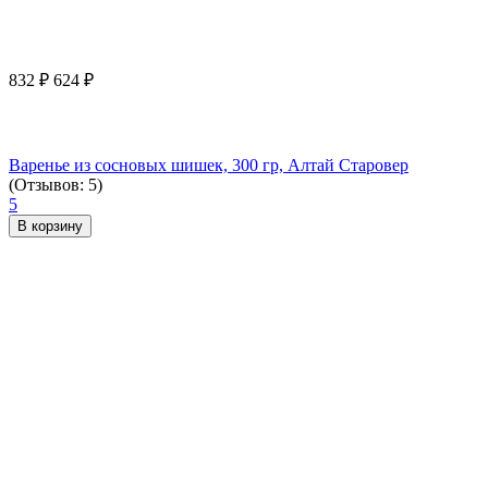
832
₽
624
₽
Варенье из сосновых шишек, 300 гр, Алтай Старовер
(Отзывов: 5)
5
В корзину