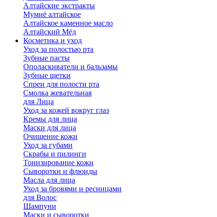
Алтайские экстракты
Мумиё алтайское
Алтайское каменное масло
Алтайский Мёд
Косметика и уход
Уход за полостью рта
Зубные пасты
Ополаскиватели и бальзамы
Зубные щетки
Спреи для полости рта
Смолка жевательная
для Лица
Уход за кожей вокруг глаз
Кремы для лица
Маски для лица
Очищение кожи
Уход за губами
Скрабы и пилинги
Тонизирование кожи
Сыворотки и флюиды
Масла для лица
Уход за бровями и ресницами
для Волос
Шампуни
Маски и сыворотки