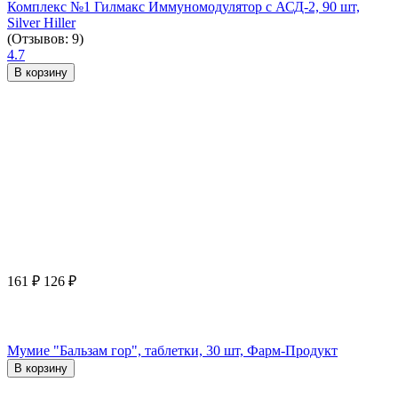
Комплекс №1 Гилмакс Иммуномодулятор с АСД-2, 90 шт,
Silver Hiller
(Отзывов: 9)
4.7
В корзину
161
₽
126
₽
Мумие "Бальзам гор", таблетки, 30 шт, Фарм-Продукт
В корзину