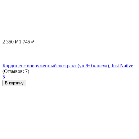
2 350
₽
1 745
₽
Кордицепс вооруженный экстракт (уп./60 капсул), Just Native
(Отзывов: 7)
5
В корзину