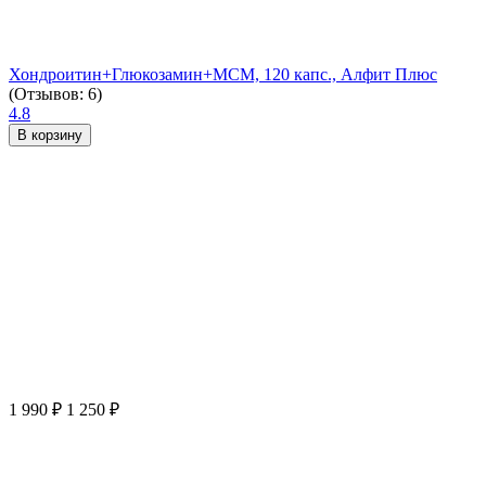
Хондроитин+Глюкозамин+МСМ, 120 капс., Алфит Плюс
(Отзывов: 6)
4.8
В корзину
1 990
₽
1 250
₽