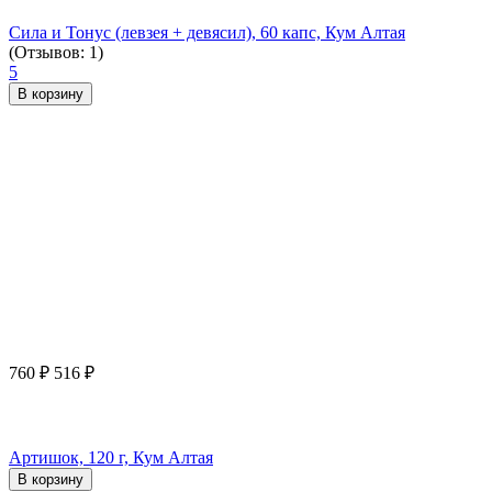
Сила и Тонус (левзея + девясил), 60 капс, Кум Алтая
(Отзывов: 1)
5
В корзину
760
₽
516
₽
Артишок, 120 г, Кум Алтая
В корзину