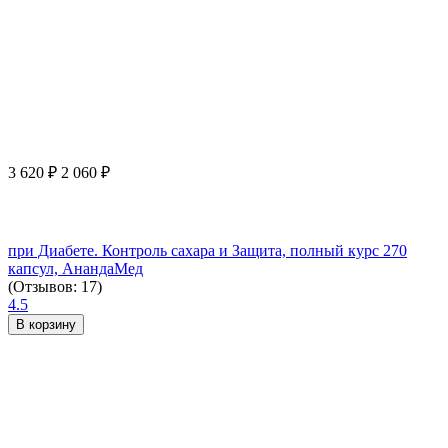
3 620
₽
2 060
₽
при Диабете. Контроль сахара и Защита, полный курс 270
капсул, АнандаМед
(Отзывов: 17)
4.5
В корзину