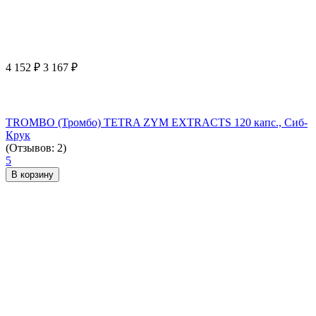
4 152
₽
3 167
₽
TROMBO (Тромбо) TETRA ZYM EXTRACTS 120 капс., Сиб-
Крук
(Отзывов: 2)
5
В корзину