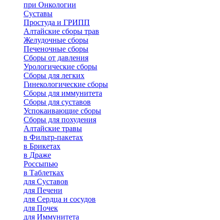
при Онкологии
Суставы
Простуда и ГРИПП
Алтайские сборы трав
Желудочные сборы
Печеночные сборы
Сборы от давления
Урологические сборы
Сборы для легких
Гинекологические сборы
Сборы для иммунитета
Сборы для суставов
Успокаивающие сборы
Сборы для похудения
Алтайские травы
в Фильтр-пакетах
в Брикетах
в Драже
Россыпью
в Таблетках
для Cуставов
для Печени
для Сердца и сосудов
для Почек
для Иммунитета