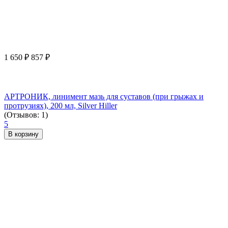
1 650
₽
857
₽
АРТРОНИК, линимент мазь для суставов (при грыжах и
протрузиях), 200 мл, Silver Hiller
(Отзывов: 1)
5
В корзину