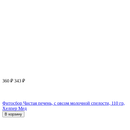
360
₽
343
₽
Фитосбор Чистая печень, с овсом молочной спелости, 110 гр,
Хелпер Мед
В корзину