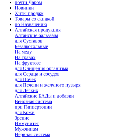
почти Даром
Новинки
Хиты продаж
Товары со скидкой
по Назначению
Алтайская продукция
Алтайские бальзамы
для Суставов
Безалкогольные
На меду
На травах
На фруктозе
для Очищения организма
для Сердца и сосудов
для Почек
для Печени и желчного пузыря
для Легких
Алтайские БАДы и добавки
Венозная система
при Гиппертонии
для Кожи
Зрение
Иммунитет
Мужчинам
Нервная система