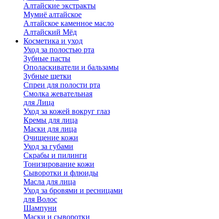
Алтайские экстракты
Мумиё алтайское
Алтайское каменное масло
Алтайский Мёд
Косметика и уход
Уход за полостью рта
Зубные пасты
Ополаскиватели и бальзамы
Зубные щетки
Спреи для полости рта
Смолка жевательная
для Лица
Уход за кожей вокруг глаз
Кремы для лица
Маски для лица
Очищение кожи
Уход за губами
Скрабы и пилинги
Тонизирование кожи
Сыворотки и флюиды
Масла для лица
Уход за бровями и ресницами
для Волос
Шампуни
Маски и сыворотки