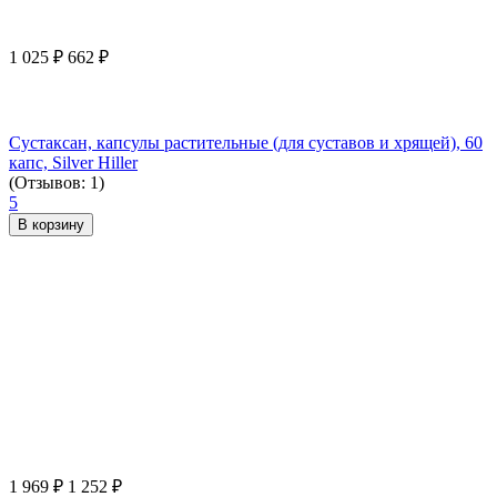
1 025
₽
662
₽
Сустаксан, капсулы растительные (для суставов и хрящей), 60
капс, Silver Hiller
(Отзывов: 1)
5
В корзину
1 969
₽
1 252
₽