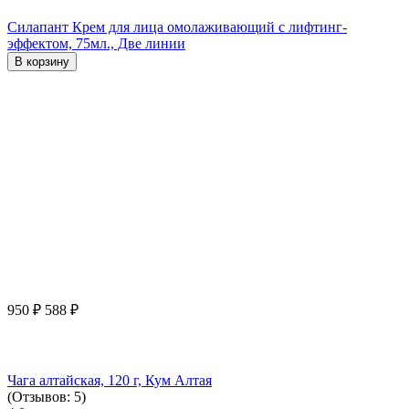
Силапант Крем для лица омолаживающий с лифтинг-
эффектом, 75мл., Две линии
В корзину
950
₽
588
₽
Чага алтайская, 120 г, Кум Алтая
(Отзывов: 5)