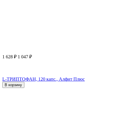
1 628
₽
1 047
₽
L-ТРИПТОФАН, 120 капс., Алфит Плюс
В корзину