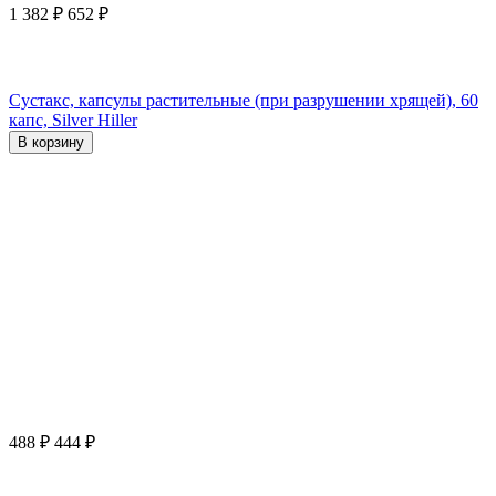
1 382
₽
652
₽
Сустакс, капсулы растительные (при разрушении хрящей), 60
капс, Silver Hiller
В корзину
488
₽
444
₽