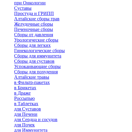
при Онкологии
Суставы
Простуда и ГРИПП
Алтайские сборы трав
Желудочные сборы
Печеночные сборы
Сборы от давления
Урологические сборы
Сборы для легких
Гинекологические сборы
Сборы для иммунитета
Сборы для суставов
Успокаивающие сборы
Сборы для похудения
Алтайские травы
в Фильтр-пакетах
в Брикетах
в Драже
Россыпью
в Таблетках
для Cуставов
для Печени
для Сердца и сосудов
для Почек
для Иммунитета