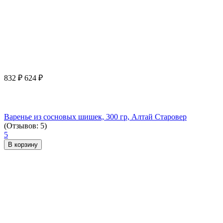
832
₽
624
₽
Варенье из сосновых шишек, 300 гр, Алтай Старовер
(Отзывов: 5)
5
В корзину