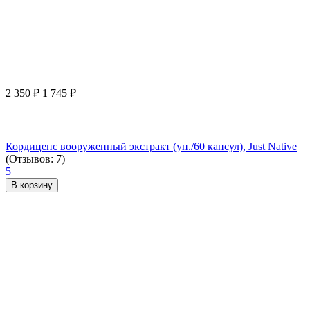
2 350
₽
1 745
₽
Кордицепс вооруженный экстракт (уп./60 капсул), Just Native
(Отзывов: 7)
5
В корзину