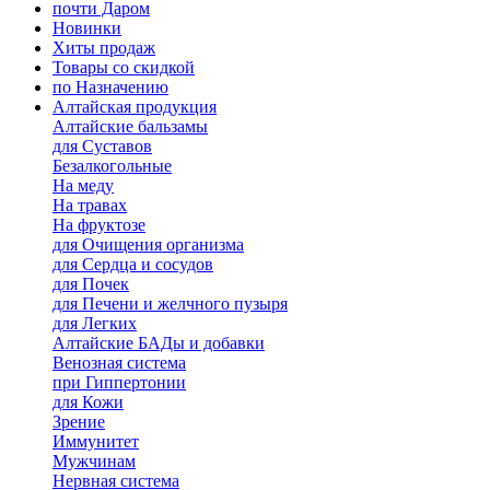
почти Даром
Новинки
Хиты продаж
Товары со скидкой
по Назначению
Алтайская продукция
Алтайские бальзамы
для Суставов
Безалкогольные
На меду
На травах
На фруктозе
для Очищения организма
для Сердца и сосудов
для Почек
для Печени и желчного пузыря
для Легких
Алтайские БАДы и добавки
Венозная система
при Гиппертонии
для Кожи
Зрение
Иммунитет
Мужчинам
Нервная система