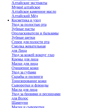
Алтайские экстракты
Мумиё алтайское
Алтайское каменное масло
Алтайский Мёд
Косметика и уход
Уход за полостью рта
Зубные пасты
Ополаскиватели и бальзамы
Зубные щетки
Спреи для полости рта
Смолка жевательная
для Лица
Уход за кожей вокруг глаз
Кремы для лица
Маски для лица
Очищение кожи
Уход за губами
Скрабы и пилинги
Тонизирование кожи
Сыворотки и флюиды
Масла для лица
Уход за бровями и ресницами
для Волос
Шампуни
Маски и сыворотки