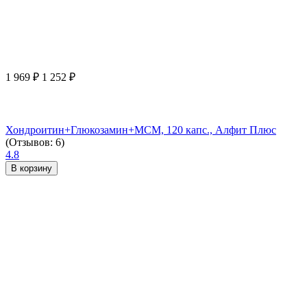
1 969
₽
1 252
₽
Хондроитин+Глюкозамин+МСМ, 120 капс., Алфит Плюс
(Отзывов: 6)
4.8
В корзину