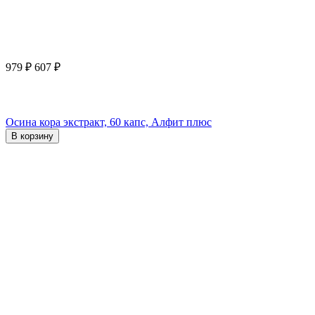
979
₽
607
₽
Осина кора экстракт, 60 капс, Алфит плюс
В корзину