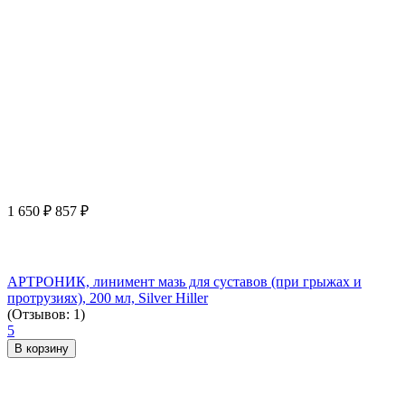
1 650
₽
857
₽
АРТРОНИК, линимент мазь для суставов (при грыжах и
протрузиях), 200 мл, Silver Hiller
(Отзывов: 1)
5
В корзину