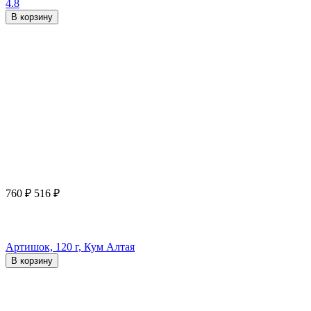
4.8
В корзину
760
₽
516
₽
Артишок, 120 г, Кум Алтая
В корзину