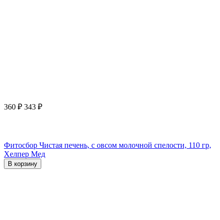
360
₽
343
₽
Фитосбор Чистая печень, с овсом молочной спелости, 110 гр,
Хелпер Мед
В корзину