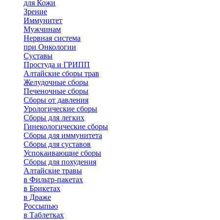
для Кожи
Зрение
Иммунитет
Мужчинам
Нервная система
при Онкологии
Суставы
Простуда и ГРИПП
Алтайские сборы трав
Желудочные сборы
Печеночные сборы
Сборы от давления
Урологические сборы
Сборы для легких
Гинекологические сборы
Сборы для иммунитета
Сборы для суставов
Успокаивающие сборы
Сборы для похудения
Алтайские травы
в Фильтр-пакетах
в Брикетах
в Драже
Россыпью
в Таблетках