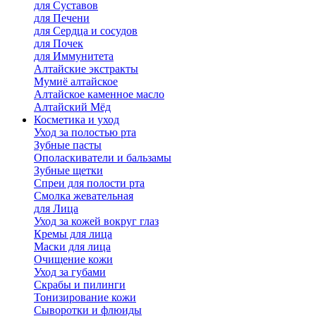
для Cуставов
для Печени
для Сердца и сосудов
для Почек
для Иммунитета
Алтайские экстракты
Мумиё алтайское
Алтайское каменное масло
Алтайский Мёд
Косметика и уход
Уход за полостью рта
Зубные пасты
Ополаскиватели и бальзамы
Зубные щетки
Спреи для полости рта
Смолка жевательная
для Лица
Уход за кожей вокруг глаз
Кремы для лица
Маски для лица
Очищение кожи
Уход за губами
Скрабы и пилинги
Тонизирование кожи
Сыворотки и флюиды