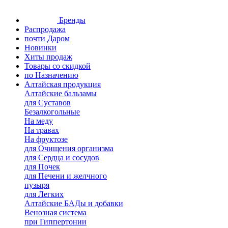
Бренды
Распродажа
почти Даром
Новинки
Хиты продаж
Товары со скидкой
по Назначению
Алтайская продукция
Алтайские бальзамы
для Суставов
Безалкогольные
На меду
На травах
На фруктозе
для Очищения организма
для Сердца и сосудов
для Почек
для Печени и желчного
пузыря
для Легких
Алтайские БАДы и добавки
Венозная система
при Гиппертонии