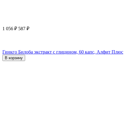
1 056
₽
587
₽
Гинкго Билоба экстракт с глицином, 60 капс, Алфит Плюс
В корзину