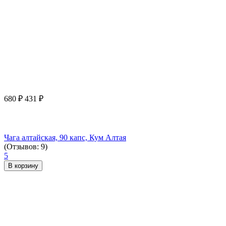
680
₽
431
₽
Чага алтайская, 90 капс, Кум Алтая
(Отзывов: 9)
5
В корзину