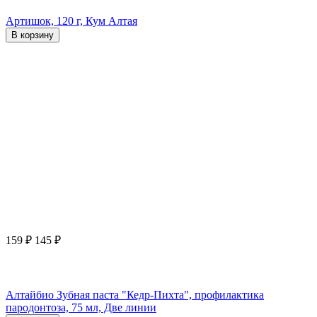
Артишок, 120 г, Кум Алтая
В корзину
159
₽
145
₽
Алтайбио Зубная паста "Кедр-Пихта", профилактика
пародонтоза, 75 мл, Две линии