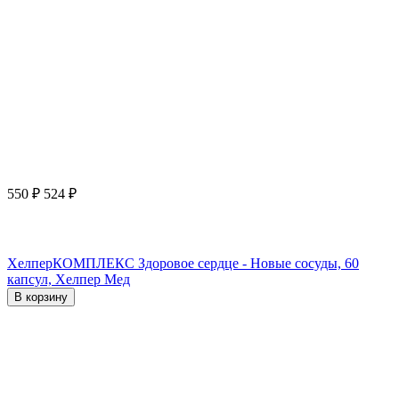
550
₽
524
₽
ХелперКОМПЛЕКС Здоровое сердце - Новые сосуды, 60
капсул, Хелпер Мед
В корзину