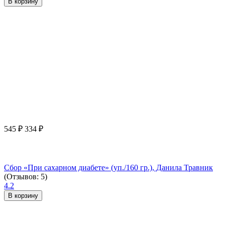
В корзину
545
₽
334
₽
Сбор «При сахарном диабете» (уп./160 гр.), Данила Травник
(Отзывов: 5)
4.2
В корзину