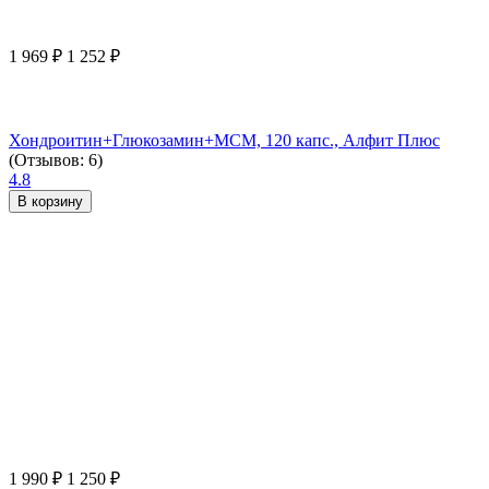
1 969
₽
1 252
₽
Хондроитин+Глюкозамин+МСМ, 120 капс., Алфит Плюс
(Отзывов: 6)
4.8
В корзину
1 990
₽
1 250
₽