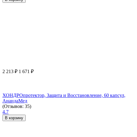
2 213
₽
1 671
₽
ХОНДРОпротектор, Защита и Восстановление, 60 капсул,
АнандаМед
(Отзывов: 35)
4.7
В корзину