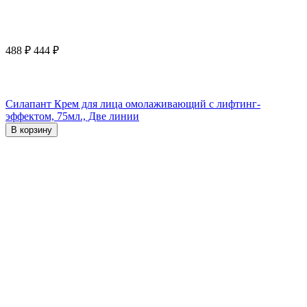
488
₽
444
₽
Силапант Крем для лица омолаживающий с лифтинг-
эффектом, 75мл., Две линии
В корзину