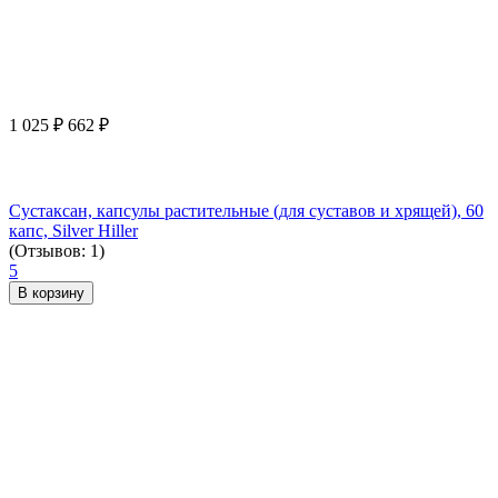
1 025
₽
662
₽
Сустаксан, капсулы растительные (для суставов и хрящей), 60
капс, Silver Hiller
(Отзывов: 1)
5
В корзину