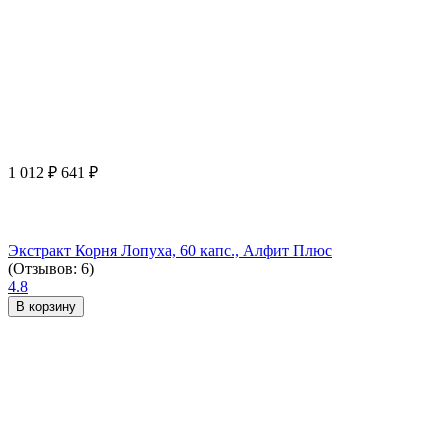
1 012
₽
641
₽
Экстракт Корня Лопуха, 60 капс., Алфит Плюс
(Отзывов: 6)
4.8
В корзину