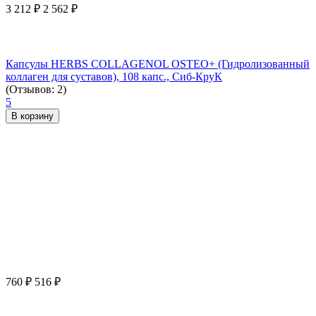
3 212
₽
2 562
₽
Капсулы HERBS COLLAGENOL OSTEO+ (Гидролизованный
коллаген для суставов), 108 капс., Сиб-КруК
(Отзывов: 2)
5
В корзину
760
₽
516
₽