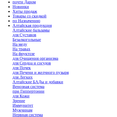
почти Даром
Новинки
Хиты продаж
Товары со скидкой
по Назначению
Алтайская продукция
Алтайские бальзамы
для Суставов
Безалкогольные
На меду
На травах
На фруктозе
для Очищения организма
для Сердца и сосудов
для Почек
для Печени и желчного пузыря
для Легких
Алтайские БАДы и добавки
Венозная система
при Гиппертонии
для Кожи
Зрение
Иммунитет
Мужчинам
Нервная система