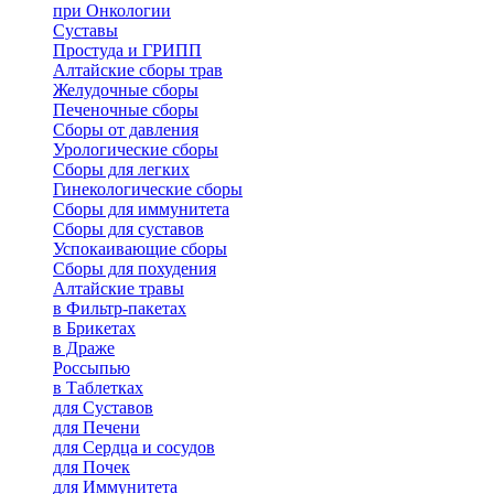
при Онкологии
Суставы
Простуда и ГРИПП
Алтайские сборы трав
Желудочные сборы
Печеночные сборы
Сборы от давления
Урологические сборы
Сборы для легких
Гинекологические сборы
Сборы для иммунитета
Сборы для суставов
Успокаивающие сборы
Сборы для похудения
Алтайские травы
в Фильтр-пакетах
в Брикетах
в Драже
Россыпью
в Таблетках
для Cуставов
для Печени
для Сердца и сосудов
для Почек
для Иммунитета