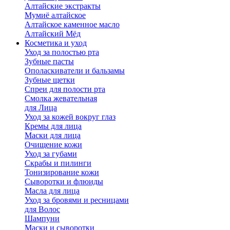
Алтайские экстракты
Мумиё алтайское
Алтайское каменное масло
Алтайский Мёд
Косметика и уход
Уход за полостью рта
Зубные пасты
Ополаскиватели и бальзамы
Зубные щетки
Спреи для полости рта
Смолка жевательная
для Лица
Уход за кожей вокруг глаз
Кремы для лица
Маски для лица
Очищение кожи
Уход за губами
Скрабы и пилинги
Тонизирование кожи
Сыворотки и флюиды
Масла для лица
Уход за бровями и ресницами
для Волос
Шампуни
Маски и сыворотки