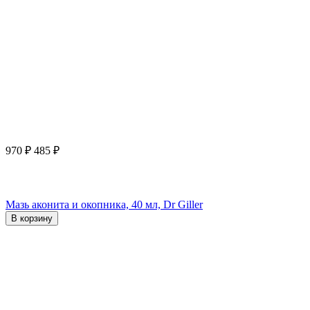
970
₽
485
₽
Мазь аконита и окопника, 40 мл, Dr Giller
В корзину