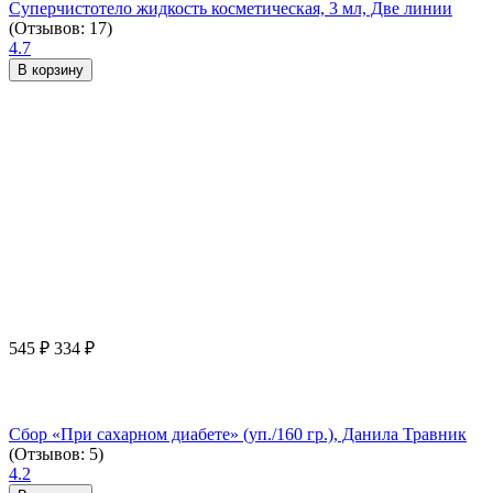
Суперчистотело жидкость косметическая, 3 мл, Две линии
(Отзывов: 17)
4.7
В корзину
545
₽
334
₽
Сбор «При сахарном диабете» (уп./160 гр.), Данила Травник
(Отзывов: 5)
4.2