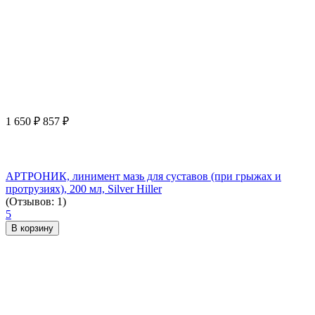
1 650
₽
857
₽
АРТРОНИК, линимент мазь для суставов (при грыжах и
протрузиях), 200 мл, Silver Hiller
(Отзывов: 1)
5
В корзину