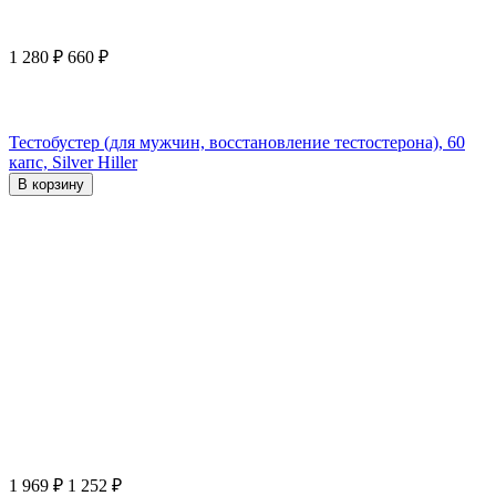
1 280
₽
660
₽
Тестобустер (для мужчин, восстановление тестостерона), 60
капс, Silver Hiller
В корзину
1 969
₽
1 252
₽