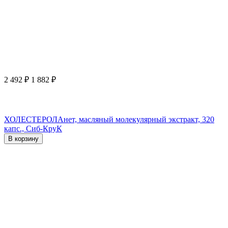
2 492
₽
1 882
₽
ХОЛЕСТЕРОЛАнет, масляный молекулярный экстракт, 320
капс., Сиб-КруК
В корзину