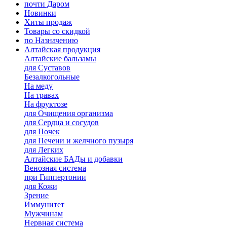
почти Даром
Новинки
Хиты продаж
Товары со скидкой
по Назначению
Алтайская продукция
Алтайские бальзамы
для Суставов
Безалкогольные
На меду
На травах
На фруктозе
для Очищения организма
для Сердца и сосудов
для Почек
для Печени и желчного пузыря
для Легких
Алтайские БАДы и добавки
Венозная система
при Гиппертонии
для Кожи
Зрение
Иммунитет
Мужчинам
Нервная система