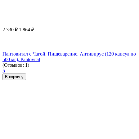
2 330
₽
1 864
₽
Пантовитал с Чагой. Пищеварение. Антивирус (120 капсул по
500 мг), Pantovital
(Отзывов: 1)
5
В корзину