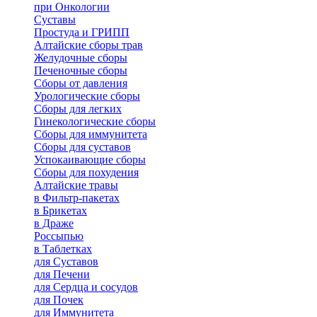
при Онкологии
Суставы
Простуда и ГРИПП
Алтайские сборы трав
Желудочные сборы
Печеночные сборы
Сборы от давления
Урологические сборы
Сборы для легких
Гинекологические сборы
Сборы для иммунитета
Сборы для суставов
Успокаивающие сборы
Сборы для похудения
Алтайские травы
в Фильтр-пакетах
в Брикетах
в Драже
Россыпью
в Таблетках
для Cуставов
для Печени
для Сердца и сосудов
для Почек
для Иммунитета