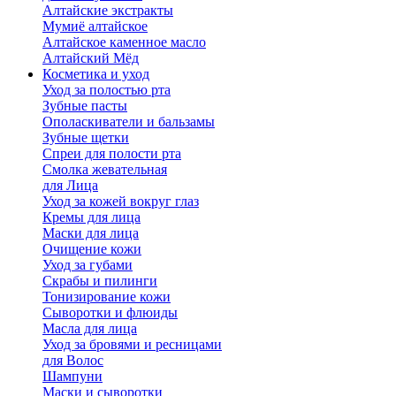
Алтайские экстракты
Мумиё алтайское
Алтайское каменное масло
Алтайский Мёд
Косметика и уход
Уход за полостью рта
Зубные пасты
Ополаскиватели и бальзамы
Зубные щетки
Спреи для полости рта
Смолка жевательная
для Лица
Уход за кожей вокруг глаз
Кремы для лица
Маски для лица
Очищение кожи
Уход за губами
Скрабы и пилинги
Тонизирование кожи
Сыворотки и флюиды
Масла для лица
Уход за бровями и ресницами
для Волос
Шампуни
Маски и сыворотки