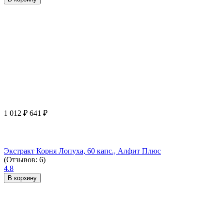
1 012
₽
641
₽
Экстракт Корня Лопуха, 60 капс., Алфит Плюс
(Отзывов: 6)
4.8
В корзину