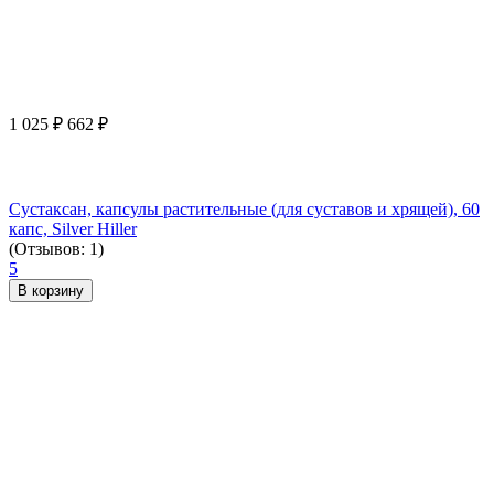
1 025
₽
662
₽
Сустаксан, капсулы растительные (для суставов и хрящей), 60
капс, Silver Hiller
(Отзывов: 1)
5
В корзину