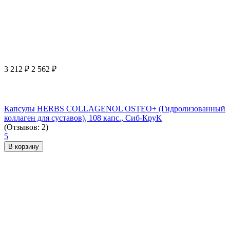
3 212
₽
2 562
₽
Капсулы HERBS COLLAGENOL OSTEO+ (Гидролизованный
коллаген для суставов), 108 капс., Сиб-КруК
(Отзывов: 2)
5
В корзину