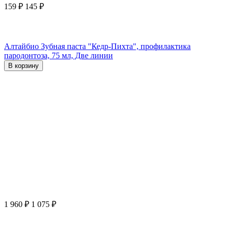
159
₽
145
₽
Алтайбио Зубная паста "Кедр-Пихта", профилактика
пародонтоза, 75 мл, Две линии
В корзину
1 960
₽
1 075
₽