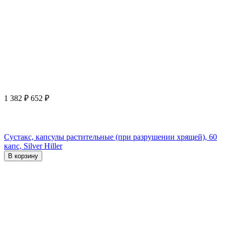
1 382
₽
652
₽
Сустакс, капсулы растительные (при разрушении хрящей), 60
капс, Silver Hiller
В корзину