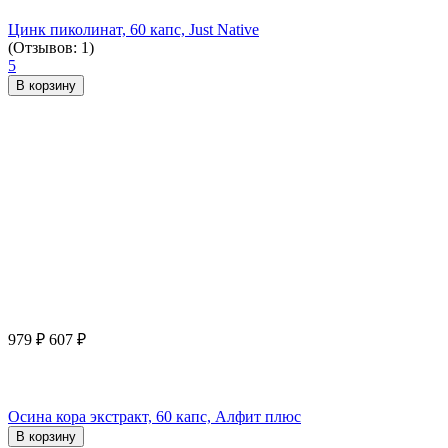
Цинк пиколинат, 60 капс, Just Native
(Отзывов: 1)
5
В корзину
979
₽
607
₽
Осина кора экстракт, 60 капс, Алфит плюс
В корзину