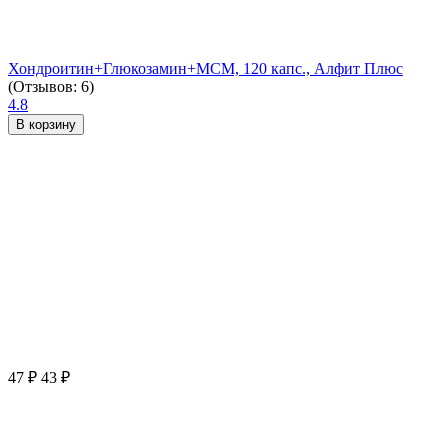
Хондроитин+Глюкозамин+МСМ, 120 капс., Алфит Плюс
(Отзывов: 6)
4.8
В корзину
47
₽
43
₽