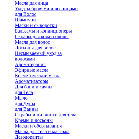
Масла для лица
Уход за бровями и ресницами
для Волос
Шампуни
Маски и сыворотки
Бальзамы и кондиционеры
Скрабы для кожи головы
Масла для волос
Лосьоны для волос
Несмываемый уход за
волосами
Ароматерапия
Эфирные масла
Косметические масла
Ароматизаторы
Для бани и сауны
для Тела
Мыло
для Душа
для Ванны
Скрабы и пиллинги для тела
Кремы и лосьоны
Маски и обертывания
Масла для тела и массажа
Дезодоранты