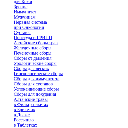
для Кожи
Зрение
Иммунитет
Мужчинам
Нервная система
при Онкологии
Суставы
Простуда и ГРИПП
Алтайские сборы трав
Желудочные сборы
Печеночные сборы
Сборы от давления
Урологические сборы
Сборы для легких
Гинекологические сборы
Сборы для иммунитета
Сборы для суставов
Успокаивающие сборы
Сборы для похудения
Алтайские травы
в Фильтр-пакетах
в Брикетах
в Драже
Россыпью
в Таблетках