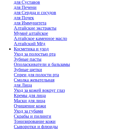
для Cуставов
для Печени
для Сердца и сосудов
для Почек
для Иммунитета
Алтайские экстракты
Мумиё алтайское
Алтайское каменное масло
Алтайский Мёд
Косметика и уход
Уход за полостью рта
Зубные пасты
Ополаскиватели и бальзамы
Зубные щетки
Спреи для полости рта
Смолка жевательная
для Лица
Уход за кожей вокруг глаз
Кремы для лица
Маски для лица
Очищение кожи
Уход за губами
Скрабы и пилинги
Тонизирование кожи
Сыворотки и флюиды