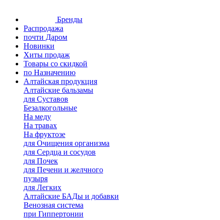
Бренды
Распродажа
почти Даром
Новинки
Хиты продаж
Товары со скидкой
по Назначению
Алтайская продукция
Алтайские бальзамы
для Суставов
Безалкогольные
На меду
На травах
На фруктозе
для Очищения организма
для Сердца и сосудов
для Почек
для Печени и желчного
пузыря
для Легких
Алтайские БАДы и добавки
Венозная система
при Гиппертонии