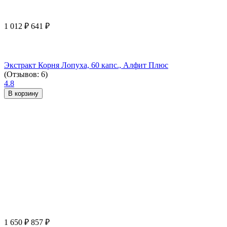
1 012
₽
641
₽
Экстракт Корня Лопуха, 60 капс., Алфит Плюс
(Отзывов: 6)
4.8
В корзину
1 650
₽
857
₽