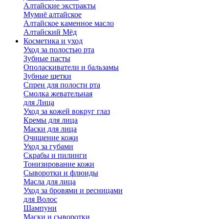
Алтайские экстракты
Мумиё алтайское
Алтайское каменное масло
Алтайский Мёд
Косметика и уход
Уход за полостью рта
Зубные пасты
Ополаскиватели и бальзамы
Зубные щетки
Спреи для полости рта
Смолка жевательная
для Лица
Уход за кожей вокруг глаз
Кремы для лица
Маски для лица
Очищение кожи
Уход за губами
Скрабы и пилинги
Тонизирование кожи
Сыворотки и флюиды
Масла для лица
Уход за бровями и ресницами
для Волос
Шампуни
Маски и сыворотки