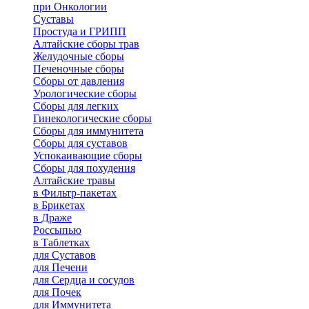
при Онкологии
Суставы
Простуда и ГРИПП
Алтайские сборы трав
Желудочные сборы
Печеночные сборы
Сборы от давления
Урологические сборы
Сборы для легких
Гинекологические сборы
Сборы для иммунитета
Сборы для суставов
Успокаивающие сборы
Сборы для похудения
Алтайские травы
в Фильтр-пакетах
в Брикетах
в Драже
Россыпью
в Таблетках
для Cуставов
для Печени
для Сердца и сосудов
для Почек
для Иммунитета