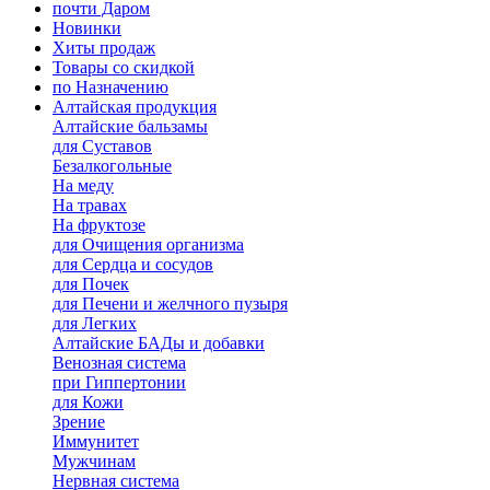
почти Даром
Новинки
Хиты продаж
Товары со скидкой
по Назначению
Алтайская продукция
Алтайские бальзамы
для Суставов
Безалкогольные
На меду
На травах
На фруктозе
для Очищения организма
для Сердца и сосудов
для Почек
для Печени и желчного пузыря
для Легких
Алтайские БАДы и добавки
Венозная система
при Гиппертонии
для Кожи
Зрение
Иммунитет
Мужчинам
Нервная система