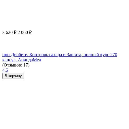
3 620
₽
2 060
₽
при Диабете. Контроль сахара и Защита, полный курс 270
капсул, АнандаМед
(Отзывов: 17)
4.5
В корзину