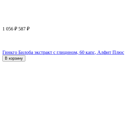
1 056
₽
587
₽
Гинкго Билоба экстракт с глицином, 60 капс, Алфит Плюс
В корзину