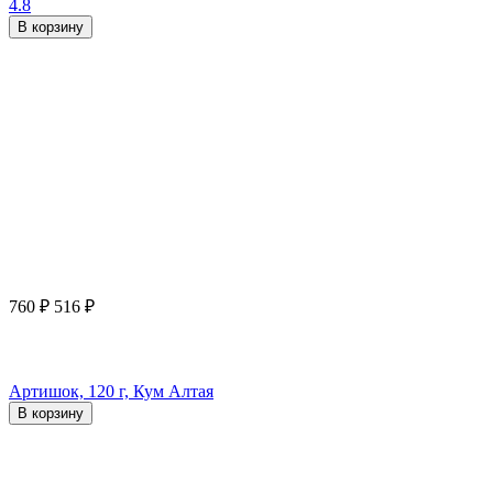
4.8
В корзину
760
₽
516
₽
Артишок, 120 г, Кум Алтая
В корзину