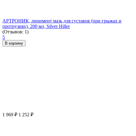
АРТРОНИК, линимент мазь для суставов (при грыжах и
протрузиях), 200 мл, Silver Hiller
(Отзывов: 1)
5
В корзину
1 969
₽
1 252
₽