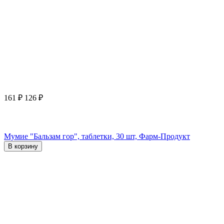
161
₽
126
₽
Мумие "Бальзам гор", таблетки, 30 шт, Фарм-Продукт
В корзину