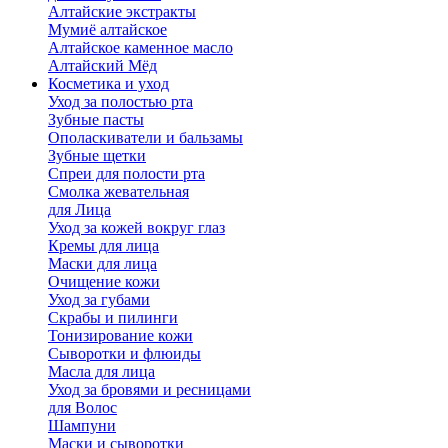
Алтайские экстракты
Мумиё алтайское
Алтайское каменное масло
Алтайский Мёд
Косметика и уход
Уход за полостью рта
Зубные пасты
Ополаскиватели и бальзамы
Зубные щетки
Спреи для полости рта
Смолка жевательная
для Лица
Уход за кожей вокруг глаз
Кремы для лица
Маски для лица
Очищение кожи
Уход за губами
Скрабы и пилинги
Тонизирование кожи
Сыворотки и флюиды
Масла для лица
Уход за бровями и ресницами
для Волос
Шампуни
Маски и сыворотки