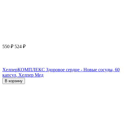
550
₽
524
₽
ХелперКОМПЛЕКС Здоровое сердце - Новые сосуды, 60
капсул, Хелпер Мед
В корзину