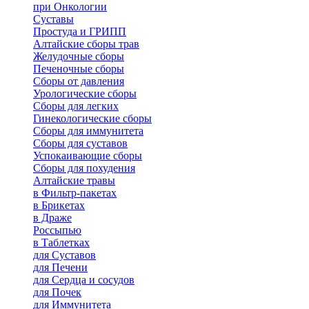
при Онкологии
Суставы
Простуда и ГРИПП
Алтайские сборы трав
Желудочные сборы
Печеночные сборы
Сборы от давления
Урологические сборы
Сборы для легких
Гинекологические сборы
Сборы для иммунитета
Сборы для суставов
Успокаивающие сборы
Сборы для похудения
Алтайские травы
в Фильтр-пакетах
в Брикетах
в Драже
Россыпью
в Таблетках
для Cуставов
для Печени
для Сердца и сосудов
для Почек
для Иммунитета