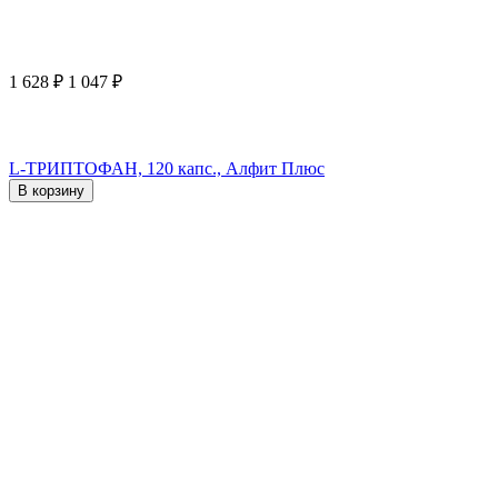
1 628
₽
1 047
₽
L-ТРИПТОФАН, 120 капс., Алфит Плюс
В корзину