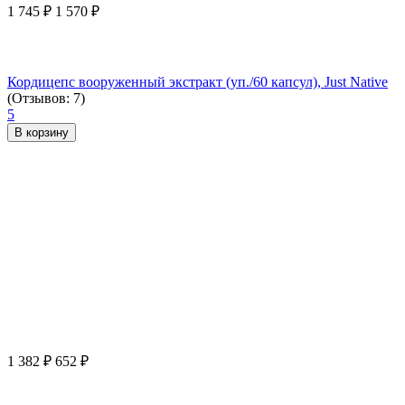
1 745
₽
1 570
₽
Кордицепс вооруженный экстракт (уп./60 капсул), Just Native
(Отзывов: 7)
5
В корзину
1 382
₽
652
₽