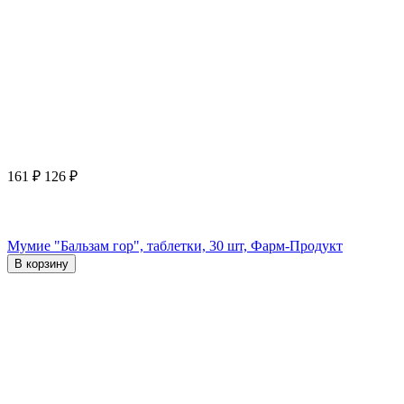
161
₽
126
₽
Мумие "Бальзам гор", таблетки, 30 шт, Фарм-Продукт
В корзину