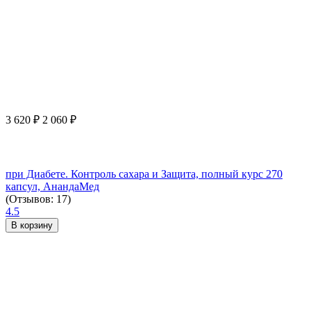
3 620
₽
2 060
₽
при Диабете. Контроль сахара и Защита, полный курс 270
капсул, АнандаМед
(Отзывов: 17)
4.5
В корзину