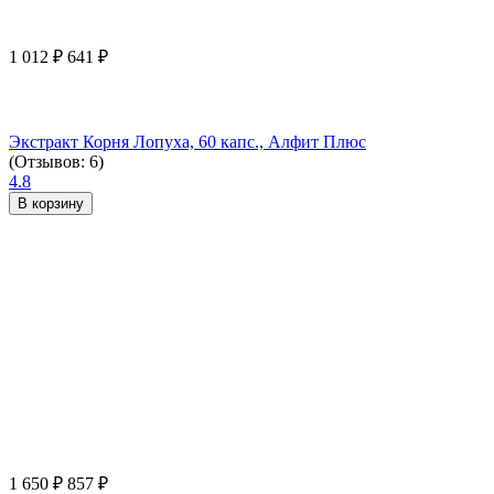
1 012
₽
641
₽
Экстракт Корня Лопуха, 60 капс., Алфит Плюс
(Отзывов: 6)
4.8
В корзину
1 650
₽
857
₽