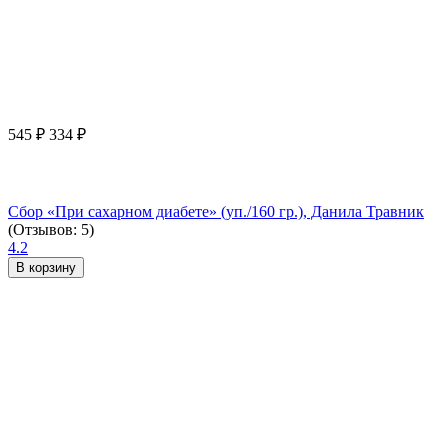
545
₽
334
₽
Сбор «При сахарном диабете» (уп./160 гр.), Данила Травник
(Отзывов: 5)
4.2
В корзину