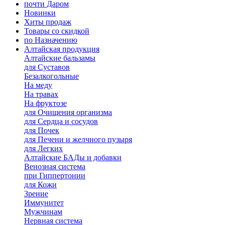
почти Даром
Новинки
Хиты продаж
Товары со скидкой
по Назначению
Алтайская продукция
Алтайские бальзамы
для Суставов
Безалкогольные
На меду
На травах
На фруктозе
для Очищения организма
для Сердца и сосудов
для Почек
для Печени и желчного пузыря
для Легких
Алтайские БАДы и добавки
Венозная система
при Гиппертонии
для Кожи
Зрение
Иммунитет
Мужчинам
Нервная система