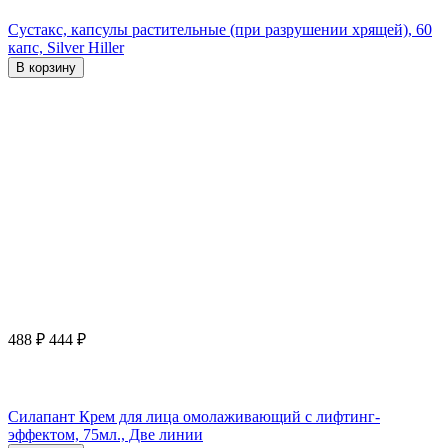
Сустакс, капсулы растительные (при разрушении хрящей), 60
капс, Silver Hiller
В корзину
488
₽
444
₽
Силапант Крем для лица омолаживающий с лифтинг-
эффектом, 75мл., Две линии