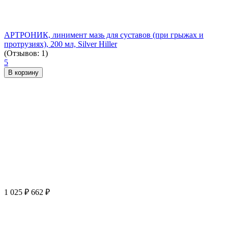
АРТРОНИК, линимент мазь для суставов (при грыжах и
протрузиях), 200 мл, Silver Hiller
(Отзывов: 1)
5
В корзину
1 025
₽
662
₽