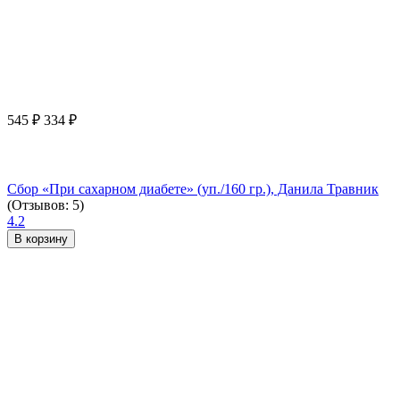
545
₽
334
₽
Сбор «При сахарном диабете» (уп./160 гр.), Данила Травник
(Отзывов: 5)
4.2
В корзину