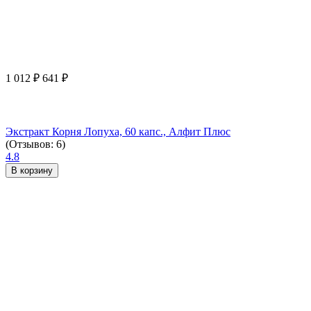
1 012
₽
641
₽
Экстракт Корня Лопуха, 60 капс., Алфит Плюс
(Отзывов: 6)
4.8
В корзину