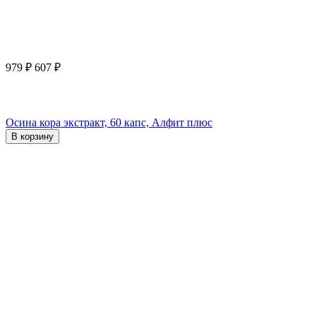
979
₽
607
₽
Осина кора экстракт, 60 капс, Алфит плюс
В корзину