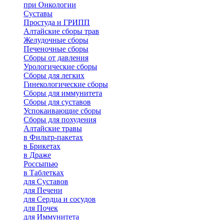
при Онкологии
Суставы
Простуда и ГРИПП
Алтайские сборы трав
Желудочные сборы
Печеночные сборы
Сборы от давления
Урологические сборы
Сборы для легких
Гинекологические сборы
Сборы для иммунитета
Сборы для суставов
Успокаивающие сборы
Сборы для похудения
Алтайские травы
в Фильтр-пакетах
в Брикетах
в Драже
Россыпью
в Таблетках
для Cуставов
для Печени
для Сердца и сосудов
для Почек
для Иммунитета