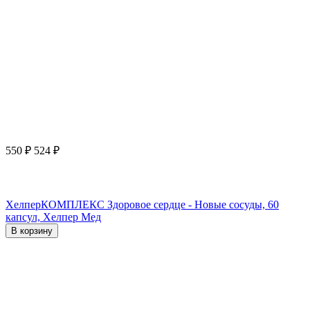
550
₽
524
₽
ХелперКОМПЛЕКС Здоровое сердце - Новые сосуды, 60
капсул, Хелпер Мед
В корзину