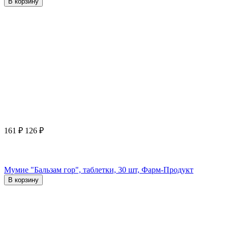
В корзину
161
₽
126
₽
Мумие "Бальзам гор", таблетки, 30 шт, Фарм-Продукт
В корзину