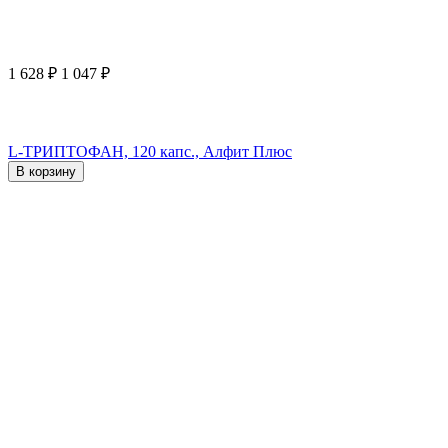
1 628
₽
1 047
₽
L-ТРИПТОФАН, 120 капс., Алфит Плюс
В корзину