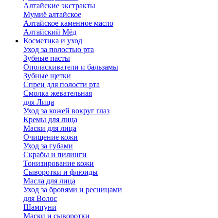
Алтайские экстракты
Мумиё алтайское
Алтайское каменное масло
Алтайский Мёд
Косметика и уход
Уход за полостью рта
Зубные пасты
Ополаскиватели и бальзамы
Зубные щетки
Спреи для полости рта
Смолка жевательная
для Лица
Уход за кожей вокруг глаз
Кремы для лица
Маски для лица
Очищение кожи
Уход за губами
Скрабы и пилинги
Тонизирование кожи
Сыворотки и флюиды
Масла для лица
Уход за бровями и ресницами
для Волос
Шампуни
Маски и сыворотки