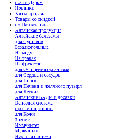
почти Даром
Новинки
Хиты продаж
Товары со скидкой
по Назначению
Алтайская продукция
Алтайские бальзамы
для Суставов
Безалкогольные
На меду
На травах
На фруктозе
для Очищения организма
для Сердца и сосудов
для Почек
для Печени и желчного пузыря
для Легких
Алтайские БАДы и добавки
Венозная система
при Гиппертонии
для Кожи
Зрение
Иммунитет
Мужчинам
Нервная система