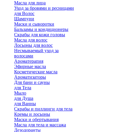
Масла для лица
Уход за бровями и ресницами
для Волос
Шампуни
Маски и сыворотки
Бальзамы и кондиционеры
Скрабы для кожи головы
Масла для волос
Лосьоны для волос
Несмываемый уход за
волосами
Ароматерапия
Эфирные масла
Косметические масла
Ароматизаторы
Для бани и сауны
для Тела
Мыло
для Душа
для Ванны
Скрабы и пиллинги для тела
Кремы и лосьоны
Маски и обертывания
Масла для тела и массажа
Дезодоранты