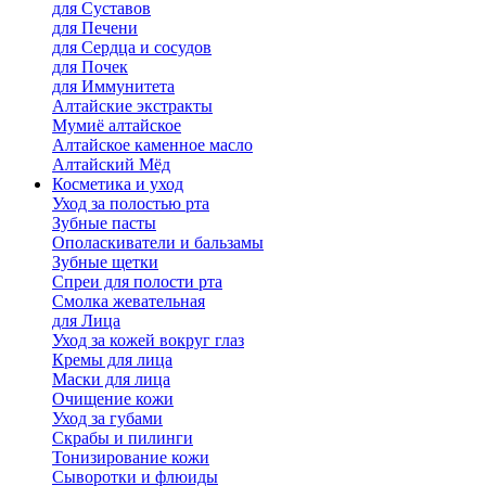
для Cуставов
для Печени
для Сердца и сосудов
для Почек
для Иммунитета
Алтайские экстракты
Мумиё алтайское
Алтайское каменное масло
Алтайский Мёд
Косметика и уход
Уход за полостью рта
Зубные пасты
Ополаскиватели и бальзамы
Зубные щетки
Спреи для полости рта
Смолка жевательная
для Лица
Уход за кожей вокруг глаз
Кремы для лица
Маски для лица
Очищение кожи
Уход за губами
Скрабы и пилинги
Тонизирование кожи
Сыворотки и флюиды