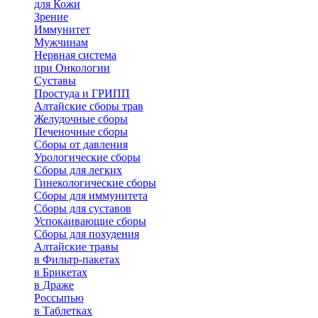
для Кожи
Зрение
Иммунитет
Мужчинам
Нервная система
при Онкологии
Суставы
Простуда и ГРИПП
Алтайские сборы трав
Желудочные сборы
Печеночные сборы
Сборы от давления
Урологические сборы
Сборы для легких
Гинекологические сборы
Сборы для иммунитета
Сборы для суставов
Успокаивающие сборы
Сборы для похудения
Алтайские травы
в Фильтр-пакетах
в Брикетах
в Драже
Россыпью
в Таблетках