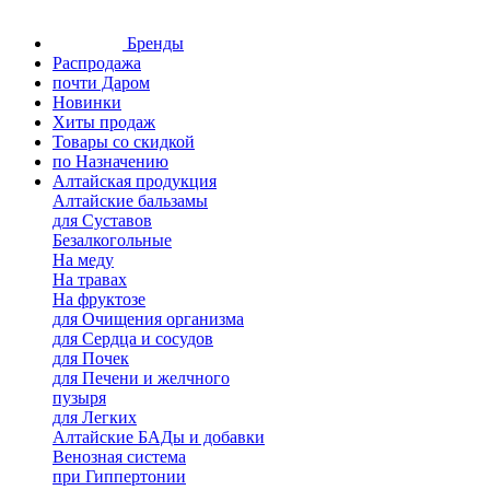
Бренды
Распродажа
почти Даром
Новинки
Хиты продаж
Товары со скидкой
по Назначению
Алтайская продукция
Алтайские бальзамы
для Суставов
Безалкогольные
На меду
На травах
На фруктозе
для Очищения организма
для Сердца и сосудов
для Почек
для Печени и желчного
пузыря
для Легких
Алтайские БАДы и добавки
Венозная система
при Гиппертонии