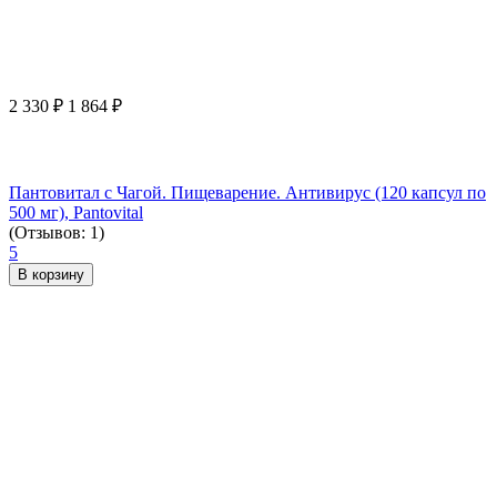
2 330
₽
1 864
₽
Пантовитал с Чагой. Пищеварение. Антивирус (120 капсул по
500 мг), Pantovital
(Отзывов: 1)
5
В корзину