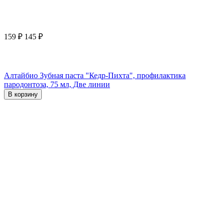
159
₽
145
₽
Алтайбио Зубная паста "Кедр-Пихта", профилактика
пародонтоза, 75 мл, Две линии
В корзину