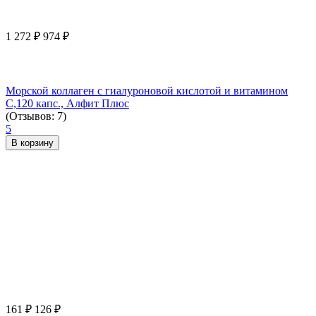
1 272
₽
974
₽
Морской коллаген с гиалуроновой кислотой и витамином
С,120 капс., Алфит Плюс
(Отзывов: 7)
5
В корзину
161
₽
126
₽