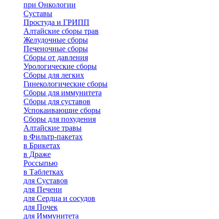
при Онкологии
Суставы
Простуда и ГРИПП
Алтайские сборы трав
Желудочные сборы
Печеночные сборы
Сборы от давления
Урологические сборы
Сборы для легких
Гинекологические сборы
Сборы для иммунитета
Сборы для суставов
Успокаивающие сборы
Сборы для похудения
Алтайские травы
в Фильтр-пакетах
в Брикетах
в Драже
Россыпью
в Таблетках
для Cуставов
для Печени
для Сердца и сосудов
для Почек
для Иммунитета