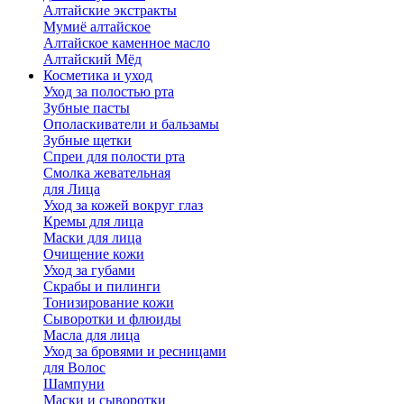
Алтайские экстракты
Мумиё алтайское
Алтайское каменное масло
Алтайский Мёд
Косметика и уход
Уход за полостью рта
Зубные пасты
Ополаскиватели и бальзамы
Зубные щетки
Спреи для полости рта
Смолка жевательная
для Лица
Уход за кожей вокруг глаз
Кремы для лица
Маски для лица
Очищение кожи
Уход за губами
Скрабы и пилинги
Тонизирование кожи
Сыворотки и флюиды
Масла для лица
Уход за бровями и ресницами
для Волос
Шампуни
Маски и сыворотки