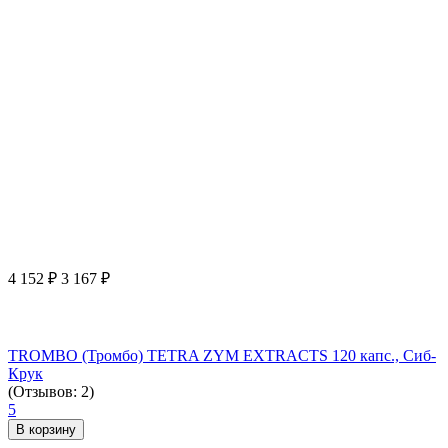
4 152
₽
3 167
₽
TROMBO (Тромбо) TETRA ZYM EXTRACTS 120 капс., Сиб-
Крук
(Отзывов: 2)
5
В корзину