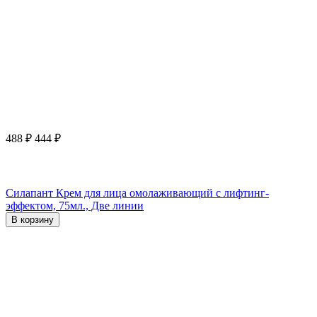
488
₽
444
₽
Силапант Крем для лица омолаживающий с лифтинг-
эффектом, 75мл., Две линии
В корзину