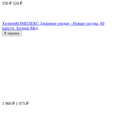
550
₽
524
₽
ХелперКОМПЛЕКС Здоровое сердце - Новые сосуды, 60
капсул, Хелпер Мед
В корзину
1 960
₽
1 075
₽