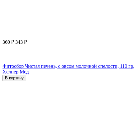
360
₽
343
₽
Фитосбор Чистая печень, с овсом молочной спелости, 110 гр,
Хелпер Мед
В корзину