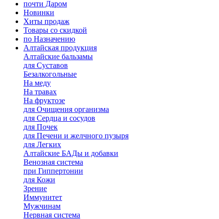
почти Даром
Новинки
Хиты продаж
Товары со скидкой
по Назначению
Алтайская продукция
Алтайские бальзамы
для Суставов
Безалкогольные
На меду
На травах
На фруктозе
для Очищения организма
для Сердца и сосудов
для Почек
для Печени и желчного пузыря
для Легких
Алтайские БАДы и добавки
Венозная система
при Гиппертонии
для Кожи
Зрение
Иммунитет
Мужчинам
Нервная система