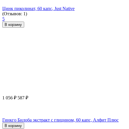
Цинк пиколинат, 60 капс, Just Native
(Отзывов: 1)
5
В корзину
1 056
₽
587
₽
Гинкго Билоба экстракт с глицином, 60 капс, Алфит Плюс
В корзину