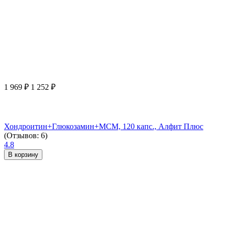
1 969
₽
1 252
₽
Хондроитин+Глюкозамин+МСМ, 120 капс., Алфит Плюс
(Отзывов: 6)
4.8
В корзину