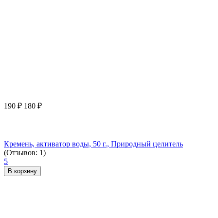
190
₽
180
₽
Кремень, активатор воды, 50 г., Природный целитель
(Отзывов: 1)
5
В корзину