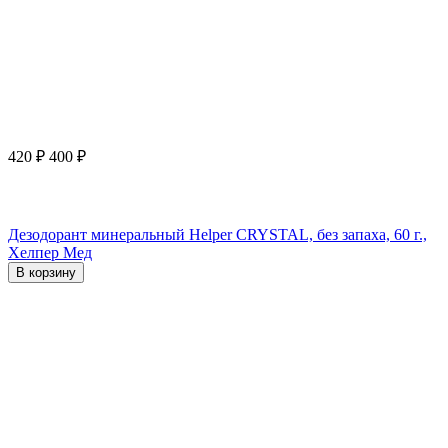
420
₽
400
₽
Дезодорант минеральный Helper CRYSTAL, без запаха, 60 г.,
Хелпер Мед
В корзину